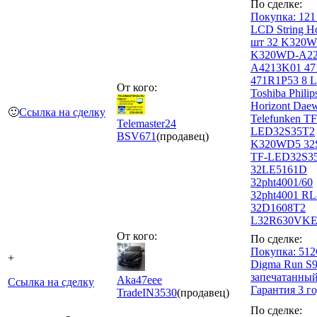
По сделке:
Покупка: 121
LCD String Н
шт 32 K320W
K320WD-A22
A4213K01 47
471R1P53 8 
От кого:
Toshiba Philip
Horizont Dae
🙂
Ссылка на сделку
Telefunken TF
Telemaster24
LED32S35T2
BSV
671
(продавец)
K320WD5 32
TF-LED32S3
32LE5161D
32pht4001/60
32pht4001 RL
32D1608T2
L32R630VK
От кого:
По сделке:
Покупка: 51
+
Digma Run S
запечатанны
Aka47eee
Ссылка на сделку
Гарантия 3 г
TradeIN
3530
(продавец)
По сделке: