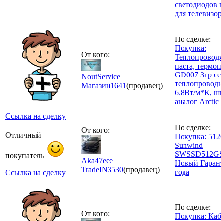
светодиодов 
для телевизо
По сделке:
Покупка:
От кого:
Теплопровод
паста, термоп
GD007 3гр се
NoutService
теплопровод
Магазин
1641
(продавец)
6.8Вт/м*К, ш
аналог Arcti
Ссылка на сделку
По сделке:
От кого:
Отличный
Покупка: 51
Sunwind
SWSSD512G
покупатель
Aka47eee
Новый Гаран
TradeIN
3530
(продавец)
года
Ссылка на сделку
По сделке:
От кого:
Покупка: Каб