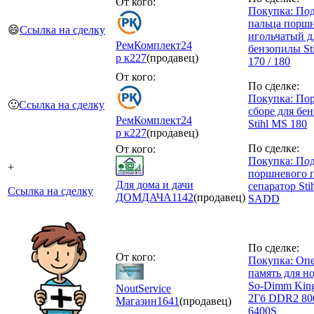
От кого:
Покупка: По
пальца порш
😄
Ссылка на сделку
игольчатый д
РемКомплект24
бензопилы St
р к
227
(продавец)
170 / 180
От кого:
По сделке:
Покупка: По
🙂
Ссылка на сделку
сборе для бе
РемКомплект24
Stihl MS 180
р к
227
(продавец)
По сделке:
От кого:
Покупка: По
+
поршневого п
Для дома и дачи
сепаратор Sti
Ссылка на сделку
ДОМДАЧА
1142
(продавец)
SADD
По сделке:
От кого:
Покупка: Оп
память для н
So-Dimm Kin
NoutService
2Гб DDR2 8
Магазин
1641
(продавец)
6400S