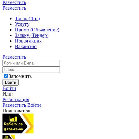
Разместить
Разместить
Товар (Лот)
Услугу
Промо (Объявление)
Заявку (Тендер)
Новая акция
Вакансию
Разместить
Запомнить
Войти
Войти
Или:
Регистрация
Разместить
Войти
Пользователь