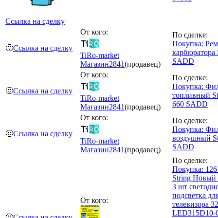
Ссылка на сделку
От кого:
По сделке:
Покупка: Ре
🙂
Ссылка на сделку
карбюратора S
TiRo-market
SADD
Магазин
2841
(продавец)
От кого:
По сделке:
Покупка: Фи
🙂
Ссылка на сделку
топливный Sti
TiRo-market
660 SADD
Магазин
2841
(продавец)
От кого:
По сделке:
Покупка: Фи
🙂
Ссылка на сделку
воздушный St
TiRo-market
SADD
Магазин
2841
(продавец)
По сделке:
Покупка: 12
String Новый
3 шт светоди
подсветка дл
От кого:
телевизора 3
LED315D10-0
🙂
Ссылка на сделку