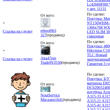
Lc42660Fl00 
у арт. 11131
По сделке:
От кого:
Покупка: Ма
+
NT156WHM-N
1366x768 W
reboot963
Ссылка на сделку
LED SLIM 30
327
(продавец)
глянцевая
По сделке:
От кого:
Покупка: 48
+
Hikvision C1
TLC Новый
Aka47eee
Ссылка на сделку
запечатанны
TradeIN
3530
(продавец)
Гарантия 3 г
По сделке:
Покупка: Б/
матрицы DH
От кого:
DC020032400
ноутбука Acer
NoutService
A315-33 A31
Магазин
1641
(продавец)
A315-21 A315
A315-41 A315
A315-52 A315