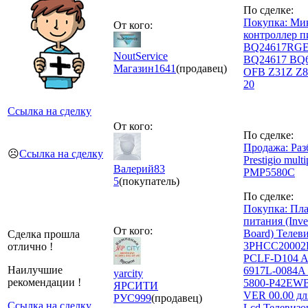
По сделке:
Покупка: Ми
От кого:
контроллер п
BQ24617RG
NoutService
BQ24617 BQ
Магазин
1641
(продавец)
OFB Z31Z Z8
20
Ссылка на сделку
От кого:
По сделке:
Продажа: Раз
☹️
Ссылка на сделку
Prestigio mult
Валерий83
PMP5580C
5
(покупатель)
По сделке:
Покупка: Пла
питания (Inve
От кого:
Board) Телев
Сделка прошла
3PHCC20002
отлично !
PCLF-D104 A
Наилучшие
6917L-0084A
yarcity
рекомендации !
5800-P42EW
ЯРСИТИ
VER 00.00 дл
РУС
999
(продавец)
Ссылка на сделку
Lcd Телевизор