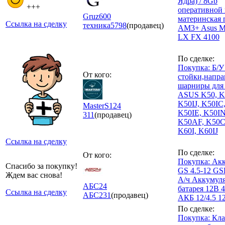
Ядра) / 8Gb
+++
оперативной 
Gruz600
материнская 
Ссылка на сделку
техника
5798
(продавец)
AM3+ Asus 
LX FX 4100
По сделке:
Покупка: Б/У
От кого:
стойки,напр
шарниры для 
ASUS K50, K
K50IJ, K50IC
MasterS124
K50IE, K50IN
311
(продавец)
K50AF, K50C,
K60I, K60IJ
Ссылка на сделку
По сделке:
От кого:
Покупка: Ак
Спасибо за покупку!
GS 4.5-12 GSL
Ждем вас снова!
А/ч Аккумул
АБС24
батарея 12В 4
Ссылка на сделку
АБС
231
(продавец)
АКБ 12/4.5 12
По сделке:
Покупка: Кла