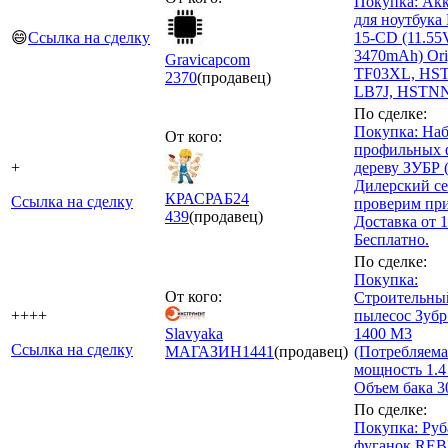
Покупка: Ак
для ноутбука
😄
Ссылка на сделку
15-CD (11.55
3470mAh) Orig
Gravicapcom
TF03XL, HS
2370
(продавец)
LB7J, HSTN
По сделке:
Покупка: На
От кого:
профильных 
+
дереву ЗУБР (
Дилерский се
КРАСРАБ24
Ссылка на сделку
проверим при
439
(продавец)
Доставка от 1
Бесплатно.
По сделке:
Покупка:
От кого:
Строительны
++++
пылесос Зубр
Slavyaka
1400 М3
Ссылка на сделку
МАГАЗИН
1441
(продавец)
(Потребляема
мощность 1.4
Объем бака 3
По сделке:
Покупка: Руб
фуганок REBI