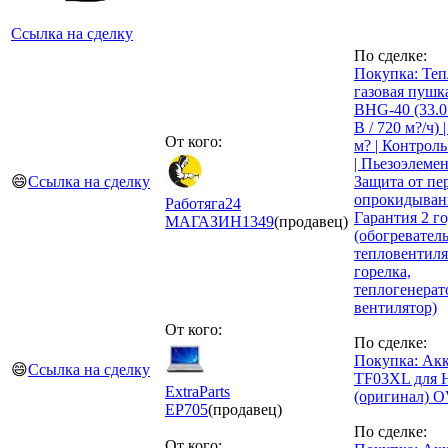
Ссылка на сделку
По сделке:
Покупка: Теп
газовая пуш
BHG-40 (33.0 
В / 720 м?/ч) 
От кого:
м? | Контрол
| Пьезоэлемен
😄
Ссылка на сделку
Защита от пе
опрокидывани
Работяга24
Гарантия 2 го
МАГАЗИН
1349
(продавец)
(обогреватель
тепловентиля
горелка,
теплогенерат
вентилятор)
От кого:
По сделке:
Покупка: Ак
😄
Ссылка на сделку
TF03XL для 
ExtraParts
(оригинал) 
EP
705
(продавец)
По сделке:
От кого: