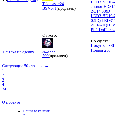
LED315D10-
Telemaster24
аналог ED31
BSV
671
(продавец)
ZC14-03(D)
LED315D10-
02(D) LED31
ZC14-01(D) 
PE1 Doffler 
От кого:
По сделке:
+
Покупка: SS
Новый 256
lexx777
Ссылка на сделку
709
(продавец)
Следующие 50 отзывов →
1
2
3
4
34
→
О проекте
Наши вакансии