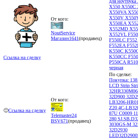
для ноутбука
X550 X550C
X550VA X55
X550V X550
От кого:
X550EA X55
X552MD X5
NoutService
X552VL F55
Магазин
1641
(продавец)
F550LC F552
F552EA F552
K550C K550
K550CC F55
Ссылка на сделку
P550CA R510
черная
По сделке:
Покупка: 138
LCD Strip Stri
32HR330M06
32D900 32D2
От кого:
LB3206-HR01
Z20 4C-LB32
🙂
Ссылка на сделку
87U C0009 11
Telemaster24
280 SJ.SB.D3
BSV
671
(продавец)
3030GS-M 32
32D2930
LED32D2900