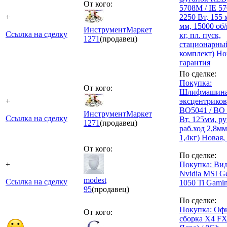
От кого:
5708M / IE 57
+
2250 Вт, 155 м
мм, 15000 об/
ИнструментМаркет
Ссылка на сделку
кг, пл. пуск,
1271
(продавец)
стационарны
комплект) Но
гарантия
По сделке:
Покупка:
От кого:
Шлифмашин
+
эксцентриков
BO5041 / BO 
ИнструментМаркет
Ссылка на сделку
Вт, 125мм, ру
1271
(продавец)
раб.ход 2,8мм,
1,4кг) Новая,
От кого:
По сделке:
+
Покупка: Вид
Nvidia MSI G
modest
Ссылка на сделку
1050 Ti Gami
95
(продавец)
По сделке:
Покупка: Оф
От кого:
сборка X4 FX