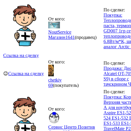
По сделке:
Покупка:
От кого:
Теплопровод
паста, термоп
GD007 1гр се
NoutService
теплопровод
Магазин
1641
(продавец)
6.8Вт/м*К, ш
аналог Arcti
Ссылка на сделку
От кого:
По сделке:
Продажа: Ди
😉
Ссылка на сделку
Alcatel OT-70
S9) в сборе с
chetkiy
тачскрином 
69
(покупатель)
По сделке:
Покупка: Ко
Верхняя част
А для ноутбу
От кого:
Aspire ES1-5
524 ES1-532 
ES1-533 ES1-
Сервис Центр Позитив
TravelMate P