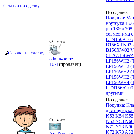
Ссылка на сделку
По сделке:
Покупка: Мат
ноутбука 15.6
pin 1366х768
совместима с
LTN156AT05
От кого:
B156XTN02.2
B156XW02 V.
🙂
Ссылка на сделку
CLAA156WA
admin-home
LP156WH2 (T
1671
(продавец)
LP156WH2 (T
LP156WH2 (T
LP156WH2 (T
LP156WH4 (T
LTN156AT09
другими
По сделке:
Покупка: Кла
для ноутбука
K53 K54 K55
От кого:
N52 N53 N60
N71 N73 N90
K72 K73 A52
NoutService