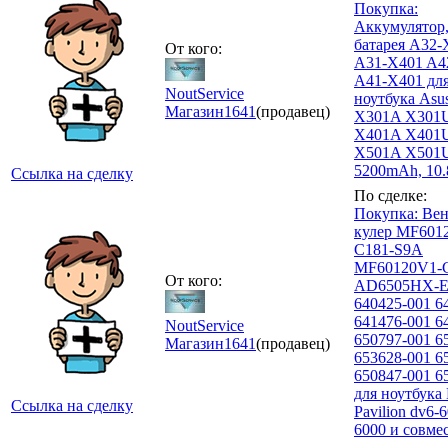
Покупка:
Аккумулятор
батарея A32-
От кого:
A31-X401 A4
A41-X401 дл
NoutService
ноутбука Asu
Магазин
1641
(продавец)
X301A X301
X401A X401
X501A X501U
5200mAh, 10
Ссылка на сделку
По сделке:
Покупка: Вен
кулер MF601
C181-S9A
MF60120V1-
От кого:
AD6505HX-
640425-001 6
641476-001 6
NoutService
650797-001 6
Магазин
1641
(продавец)
653628-001 6
650847-001 6
для ноутбука
Ссылка на сделку
Pavilion dv6-
6000 и совме