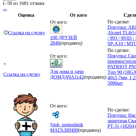
1–50 из 1681 отзыва
→
Оценка
От кого
Сдел
По сделке:
От кого:
Покупка: АК
🙂
Ссылка на сделку
Alcatel TLib
100 ДРУЗЕЙ
/ 993 / 993D 
2846
(продавец)
SP-A10 / МТ
По сделке:
Покупка: Ско
От кого:
пневмостепл
+
PATRIOT PNS
Для дома и дачи
Тип 90 (18GA
Ссылка на сделку
ДОМДАЧА
1142
(продавец)
40х5,7мм, 1,
5000шт
От кого:
По сделке:
Покупка: Нас
защитная Св
Vash_pomoshnik
PT-31 (18204)
МАГАЗИН
89
(продавец)