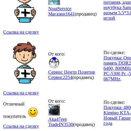
питания, ада
ноутбука Sam
NoutService
разъем 5.5*3.
Магазин
1641
(продавец)
иглой
Ссылка на сделку
По сделке:
От кого:
Покупка: Оп
память DDR2
6400, 800MHz
Сервис Центр Позитив
PC-5300 Pc -5
Сервис
2254
(продавец)
667MHz,
Ссылка на сделку
От кого:
По сделке:
Отличный
Покупка: 48
Kimtigo KTA
покупатель
Новый Гаран
Aka47eee
года
TradeIN
3530
(продавец)
Ссылка на сделку