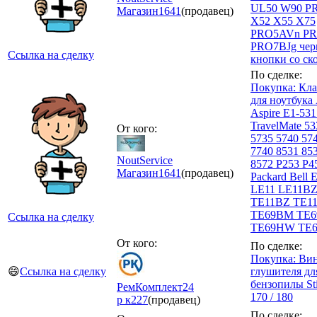
UL50 W90 PR
Магазин
1641
(продавец)
X52 X55 X75
PRO5AVn P
PRO7BJg чер
Ссылка на сделку
кнопки со ск
По сделке:
Покупка: Кла
для ноутбука
Aspire E1-531
TravelMate 53
От кого:
5735 5740 57
7740 8531 85
NoutService
8572 P253 P4
Магазин
1641
(продавец)
Packard Bell 
LE11 LE11BZ
TE11BZ TE1
TE69BM TE
Ссылка на сделку
TE69HW TE
От кого:
По сделке:
Покупка: Ви
😄
Ссылка на сделку
глушителя дл
бензопилы St
РемКомплект24
170 / 180
р к
227
(продавец)
По сделке: