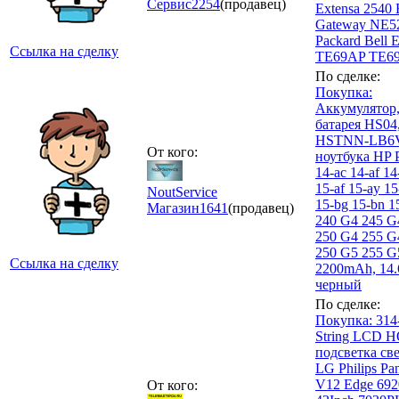
Сервис
2254
(продавец)
Extensa 2540
Gateway NE5
Packard Bell 
Ссылка на сделку
TE69AP TE6
По сделке:
Покупка:
Аккумулятор
батарея HS04
HSTNN-LB6V
От кого:
ноутбука HP P
14-ac 14-af 14
15-af 15-ay 15
NoutService
15-bg 15-bn 1
Магазин
1641
(продавец)
240 G4 245 G
250 G4 255 G
250 G5 255 G
Ссылка на сделку
2200mAh, 14.
черный
По сделке:
Покупка: 31
String LCD
подсветка св
LG Philips Pa
V12 Edge 69
От кого: