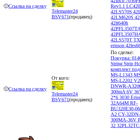
42Inch 7030
🙂
Ссылка на сделку
Rev1.1 LC42
Telemaster24
42LS570S 4
BSV
671
(продавец)
42LM620S 4
42lt640h
42PFL3507T/
42PFL3507H/
42LS570Т T
erisson 42les6
По сделке:
Покупка: 01
String Strip 
комплект под
MS-L1343 MS
От кого:
MS-L2202 V2
DNWR-A320
🙂
Ссылка на сделку
300mA 6V 3
Telemaster24
2*6 3030 Eris
BSV
671
(продавец)
32A64M RF-
BU320E30-06
A2 CY-32DN-
300MA-36V Po
32 32PL32T