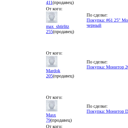
411
(продавец)
От кого:
По сделке:
Покупка: #61 25" Мо
черный
max_shtirlitz
255
(продавец)
От кого:
По сделке:
Покупка: Монитор 20
Mardok
205
(продавец)
От кого:
По сделке:
Покупка: Монитор D
Masx
79
(продавец)
От кого: