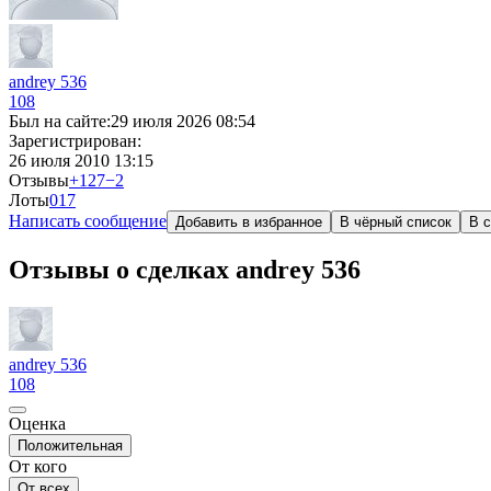
andrey 536
108
Был на сайте:
29 июля 2026 08:54
Зарегистрирован:
26 июля 2010 13:15
Отзывы
+127
−2
Лоты
0
17
Написать сообщение
Добавить в избранное
В чёрный список
В с
Отзывы о сделках andrey 536
andrey 536
108
Оценка
Положительная
От кого
От всех