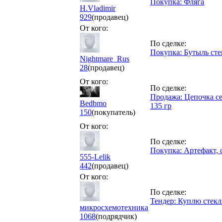
Покупка: Фляга
H.Vladimir
929
(продавец)
От кого:
По сделке:
Покупка: Бутыль сте
Nightmare_Rus
28
(продавец)
От кого:
По сделке:
Продажа: Цепочка се
Bedbmo
135 гр
150
(покупатель)
От кого:
По сделке:
Покупка: Артефакт, 
555-Lelik
442
(продавец)
От кого:
По сделке:
Тендер: Куплю стекл
микросхемотехника
1068
(подрядчик)