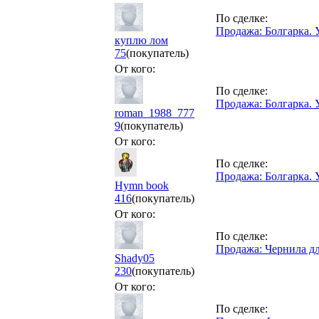
По сделке:
Продажа: Болгарка.
куплю лом
75
(покупатель)
От кого:
По сделке:
Продажа: Болгарка.
roman_1988_777
9
(покупатель)
От кого:
По сделке:
Продажа: Болгарка.
Hymn book
416
(покупатель)
От кого:
По сделке:
Продажа: Чернила д
Shady05
230
(покупатель)
От кого:
По сделке: