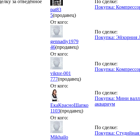
делку за отведённое
По сделке:
Покупка: Компрессо
pat83
5
(продавец)
От кого:
По сделке:
Покупка: Эйхорния 
gennadiy1979
46
(продавец)
От кого:
По сделке:
Покупка: Компрессо
viktor-001
777
(продавец)
От кого:
По сделке:
Покупка: Мини валли
аквариум
ЕкаКрасноШапко
1103
(продавец)
От кого:
По сделке:
Покупка: Студийная 
Mikhailo