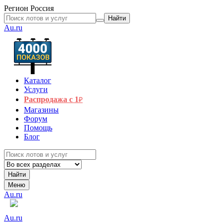
Регион
Россия
Найти
Au.ru
Каталог
Услуги
Распродажа с 1
₽
Магазины
Форум
Помощь
Блог
Найти
Меню
Au.ru
Au.ru