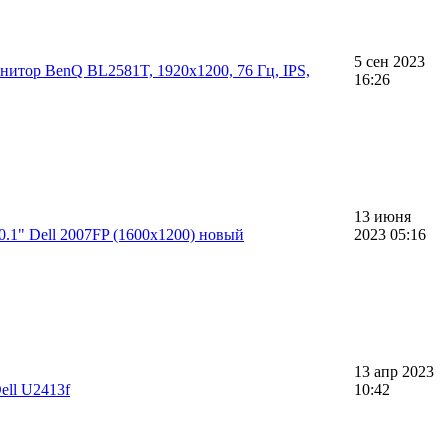
5 сен 2023
нитор BenQ BL2581T, 1920x1200, 76 Гц, IPS,
16:26
13 июня
.1" Dell 2007FP (1600x1200) новый
2023 05:16
13 апр 2023
ell U2413f
10:42