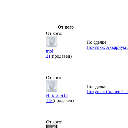
От кого
От кого:
По сделке:
Покупка: Аквариум J
triol
21
(продавец)
От кого:
По сделке:
Покупка: Сканер Ca
И_в_а_н13
118
(продавец)
От кого: