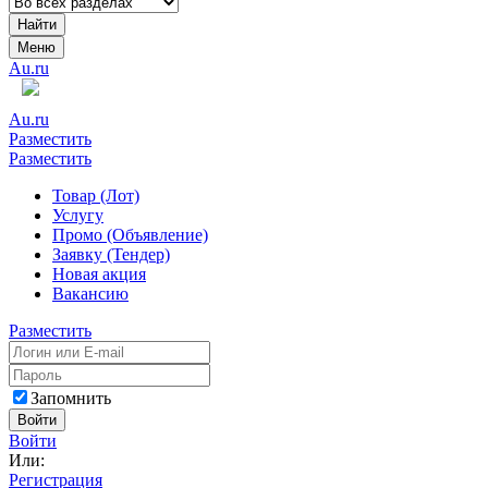
Найти
Меню
Au.ru
Au.ru
Разместить
Разместить
Товар (Лот)
Услугу
Промо (Объявление)
Заявку (Тендер)
Новая акция
Вакансию
Разместить
Запомнить
Войти
Войти
Или:
Регистрация