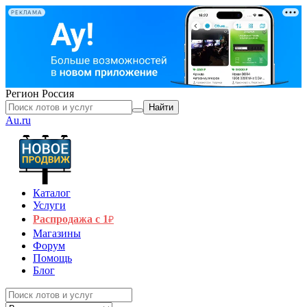
РЕКЛАМА
Регион
Россия
Найти
Au.ru
Каталог
Услуги
Распродажа с 1
₽
Магазины
Форум
Помощь
Блог