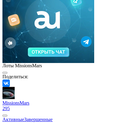
Лоты MissionsMars
Поделиться:
MissionsMars
295
Активные
Завершенные