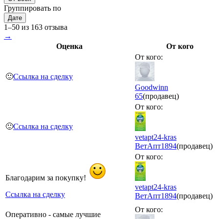
Группировать по
Дате
1–50 из 163 отзыва
→
Оценка
От кого
От кого:
🙂
Ссылка на сделку
Goodwinn
65
(продавец)
От кого:
🙂
Ссылка на сделку
vetapt24-kras
ВетАпт
1894
(продавец)
От кого:
Благодарим за покупку!
vetapt24-kras
Ссылка на сделку
ВетАпт
1894
(продавец)
От кого:
Оперативно - самые лучшие