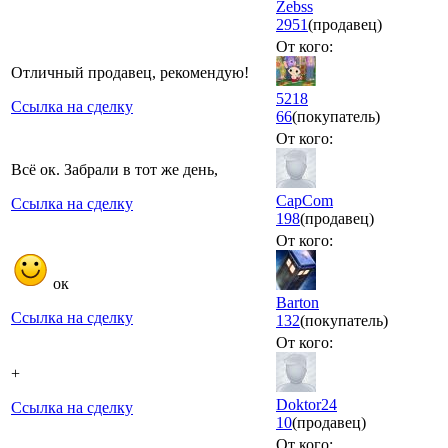
Zebss
2951
(продавец)
От кого:
Отличный продавец, рекомендую!
5218
Ссылка на сделку
66
(покупатель)
От кого:
Всё ок. Забрали в тот же день,
CapCom
Ссылка на сделку
198
(продавец)
От кого:
ок
Ваrtоn
Ссылка на сделку
132
(покупатель)
От кого:
+
Doktor24
Ссылка на сделку
10
(продавец)
От кого: