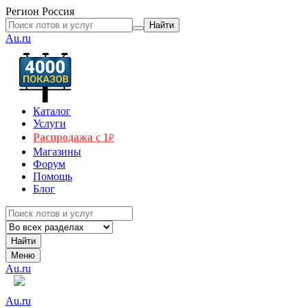
Регион
Россия
Найти
Au.ru
Каталог
Услуги
Распродажа с 1
₽
Магазины
Форум
Помощь
Блог
Найти
Меню
Au.ru
Au.ru