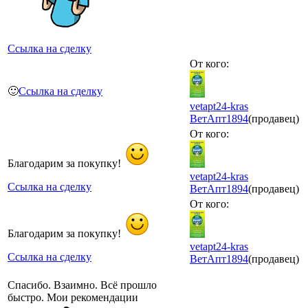
Ссылка на сделку
От кого:
🙂
Ссылка на сделку
vetapt24-kras
ВетАпт
1894
(продавец)
От кого:
Благодарим за покупку!
vetapt24-kras
Ссылка на сделку
ВетАпт
1894
(продавец)
От кого:
Благодарим за покупку!
vetapt24-kras
Ссылка на сделку
ВетАпт
1894
(продавец)
Спасибо. Взаимно. Всё прошло
быстро. Мои рекомендации