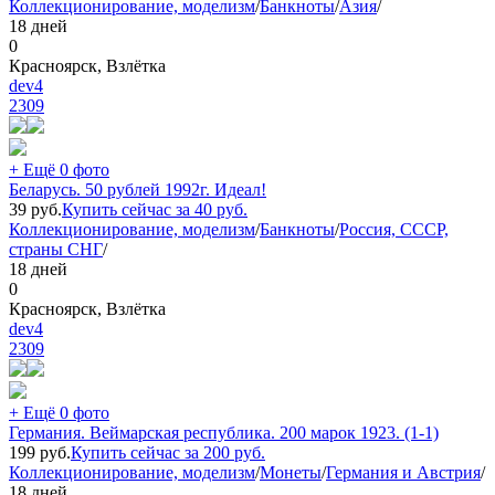
Коллекционирование, моделизм
/
Банкноты
/
Азия
/
18 дней
0
Красноярск, Взлётка
dev4
2309
+ Ещё 0 фото
Беларусь. 50 рублей 1992г. Идеал!
39
руб.
Купить сейчас за
40
руб.
Коллекционирование, моделизм
/
Банкноты
/
Россия, СССР,
страны СНГ
/
18 дней
0
Красноярск, Взлётка
dev4
2309
+ Ещё 0 фото
Германия. Веймарская республика. 200 марок 1923. (1-1)
199
руб.
Купить сейчас за
200
руб.
Коллекционирование, моделизм
/
Монеты
/
Германия и Австрия
/
18 дней