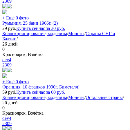
2309
+ Ещё 0 фото
Румыния. 25 бани 1966г. (2)
29
руб.
Купить сейчас за
30
руб.
Коллекционирование, моделизм
/
Монеты
/
Страны СНГ и
Балтии
/
26 дней
0
Красноярск, Взлётка
dev4
2309
+ Ещё 0 фото
Франция. 10 франков 1990г. Биметалл!
59
руб.
Купить сейчас за
60
руб.
Коллекционирование, моделизм
/
Монеты
/
Остальные страны
/
26 дней
0
Красноярск, Взлётка
dev4
2309