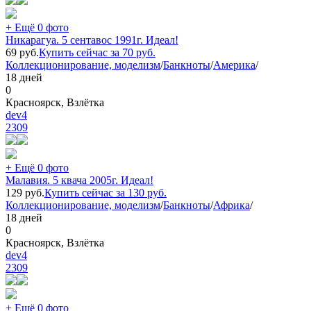
+ Ещё 0 фото
Никарагуа. 5 сентавос 1991г. Идеал!
69
руб.
Купить сейчас за
70
руб.
Коллекционирование, моделизм
/
Банкноты
/
Америка
/
18 дней
0
Красноярск, Взлётка
dev4
2309
+ Ещё 0 фото
Малавия. 5 квача 2005г. Идеал!
129
руб.
Купить сейчас за
130
руб.
Коллекционирование, моделизм
/
Банкноты
/
Африка
/
18 дней
0
Красноярск, Взлётка
dev4
2309
+ Ещё 0 фото