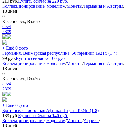
219
руб.
Купить сейчас за
220
руб.
Коллекционирование, моделизм
/
Монеты
/
Германия и Австрия
/
18 дней
0
Красноярск, Взлётка
dev4
2309
+ Ещё 0 фото
Германия. Веймарская республика. 50 пфенниг 1921г. (1-4)
99
руб.
Купить сейчас за
100
руб.
Коллекционирование, моделизм
/
Монеты
/
Германия и Австрия
/
18 дней
0
Красноярск, Взлётка
dev4
2309
+ Ещё 0 фото
Британская восточная Африка. 1 цент 1923г. (1-8)
139
руб.
Купить сейчас за
140
руб.
Коллекционирование, моделизм
/
Монеты
/
Африка
/
18 дней