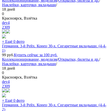
Коллекционирование, моделизм
/
Открытки, билеты и др.
/
Наклейки, карточки, вкладыши
/
18 дней
0
Красноярск, Взлётка
dev4
2309
+ Ещё 0 фото
Германия. 3-й Рейх. Конец 30-х. Сигаретные вкладыши. (4-4-
1)
99
руб.
Купить сейчас за
100
руб.
Коллекционирование, моделизм
/
Открытки, билеты и др.
/
Наклейки, карточки, вкладыши
/
18 дней
0
Красноярск, Взлётка
dev4
2309
+ Ещё 0 фото
Германия. 3-й Рейх. Конец 30-х. Сигаретные вкладыши. (4-4-
2)