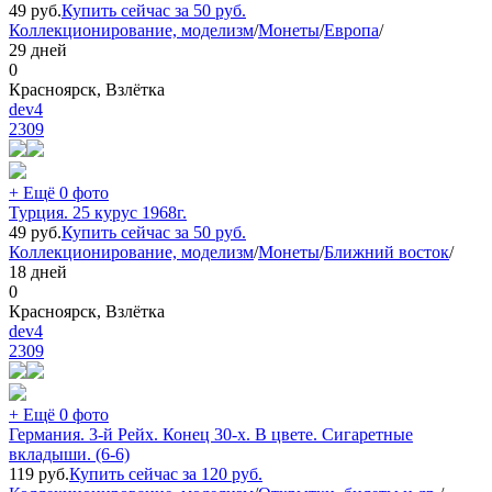
49
руб.
Купить сейчас за
50
руб.
Коллекционирование, моделизм
/
Монеты
/
Европа
/
29 дней
0
Красноярск, Взлётка
dev4
2309
+ Ещё 0 фото
Турция. 25 курус 1968г.
49
руб.
Купить сейчас за
50
руб.
Коллекционирование, моделизм
/
Монеты
/
Ближний восток
/
18 дней
0
Красноярск, Взлётка
dev4
2309
+ Ещё 0 фото
Германия. 3-й Рейх. Конец 30-х. В цвете. Сигаретные
вкладыши. (6-6)
119
руб.
Купить сейчас за
120
руб.