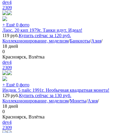
dev4
2309
+ Ещё 0 фото
Лаос. 20 кип 1979г. Танки идут. Идеал!
119
руб.
Купить сейчас за
120
руб.
Коллекционирование, моделизм
/
Банкноты
/
Азия
/
18 дней
0
Красноярск, Взлётка
dev4
2309
+ Ещё 0 фото
Индия. 5 пайс 1991г. Необычная квадратная монета!
129
руб.
Купить сейчас за
130
руб.
Коллекционирование, моделизм
/
Монеты
/
Азия
/
18 дней
0
Красноярск, Взлётка
dev4
2309