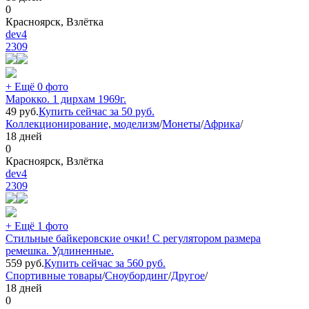
0
Красноярск, Взлётка
dev4
2309
+ Ещё 0 фото
Марокко. 1 дирхам 1969г.
49
руб.
Купить сейчас за
50
руб.
Коллекционирование, моделизм
/
Монеты
/
Африка
/
18 дней
0
Красноярск, Взлётка
dev4
2309
+ Ещё 1 фото
Стильные байкеровские очки! С регулятором размера
ремешка. Удлиненные.
559
руб.
Купить сейчас за
560
руб.
Спортивные товары
/
Сноубординг
/
Другое
/
18 дней
0