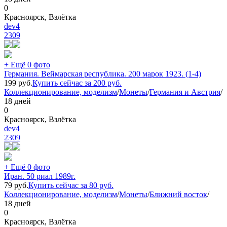
0
Красноярск, Взлётка
dev4
2309
+ Ещё 0 фото
Германия. Веймарская республика. 200 марок 1923. (1-4)
199
руб.
Купить сейчас за
200
руб.
Коллекционирование, моделизм
/
Монеты
/
Германия и Австрия
/
18 дней
0
Красноярск, Взлётка
dev4
2309
+ Ещё 0 фото
Иран. 50 риал 1989г.
79
руб.
Купить сейчас за
80
руб.
Коллекционирование, моделизм
/
Монеты
/
Ближний восток
/
18 дней
0
Красноярск, Взлётка