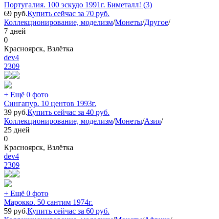
Португалия. 100 эскудо 1991г. Биметалл! (3)
69
руб.
Купить сейчас за
70
руб.
Коллекционирование, моделизм
/
Монеты
/
Другое
/
7 дней
0
Красноярск, Взлётка
dev4
2309
+ Ещё 0 фото
Сингапур. 10 центов 1993г.
39
руб.
Купить сейчас за
40
руб.
Коллекционирование, моделизм
/
Монеты
/
Азия
/
25 дней
0
Красноярск, Взлётка
dev4
2309
+ Ещё 0 фото
Марокко. 50 сантим 1974г.
59
руб.
Купить сейчас за
60
руб.