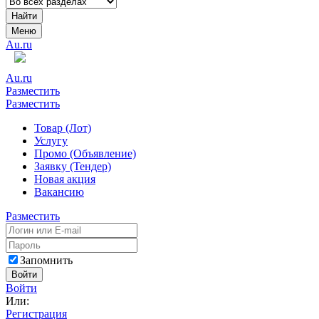
Найти
Меню
Au.ru
Au.ru
Разместить
Разместить
Товар (Лот)
Услугу
Промо (Объявление)
Заявку (Тендер)
Новая акция
Вакансию
Разместить
Запомнить
Войти
Войти
Или:
Регистрация