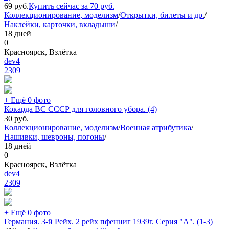
69
руб.
Купить сейчас за
70
руб.
Коллекционирование, моделизм
/
Открытки, билеты и др.
/
Наклейки, карточки, вкладыши
/
18 дней
0
Красноярск, Взлётка
dev4
2309
+ Ещё 0 фото
Кокарда ВС СССР для головного убора. (4)
30
руб.
Коллекционирование, моделизм
/
Военная атрибутика
/
Нашивки, шевроны, погоны
/
18 дней
0
Красноярск, Взлётка
dev4
2309
+ Ещё 0 фото
Германия. 3-й Рейх. 2 рейх пфенниг 1939г. Серия "A". (1-3)