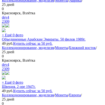
Коллекционирование, моделизм
/
Монеты
/
Африка
/
25 дней
0
Красноярск, Взлётка
dev4
2309
+ Ещё 0 фото
Объединенные Арабские Эмираты. 50 филов 1989г.
49
руб.
Купить сейчас за
50
руб.
Коллекционирование, моделизм
/
Монеты
/
Ближний восток
/
25 дней
0
Красноярск, Взлётка
dev4
2309
+ Ещё 0 фото
Швеция. 2 оре 1947г.
49
руб.
Купить сейчас за
50
руб.
Коллекционирование, моделизм
/
Монеты
/
Европа
/
25 дней
0