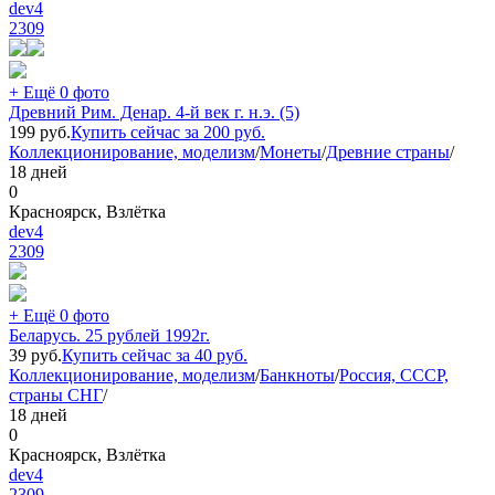
dev4
2309
+ Ещё 0 фото
Древний Рим. Денар. 4-й век г. н.э. (5)
199
руб.
Купить сейчас за
200
руб.
Коллекционирование, моделизм
/
Монеты
/
Древние страны
/
18 дней
0
Красноярск, Взлётка
dev4
2309
+ Ещё 0 фото
Беларусь. 25 рублей 1992г.
39
руб.
Купить сейчас за
40
руб.
Коллекционирование, моделизм
/
Банкноты
/
Россия, СССР,
страны СНГ
/
18 дней
0
Красноярск, Взлётка
dev4
2309