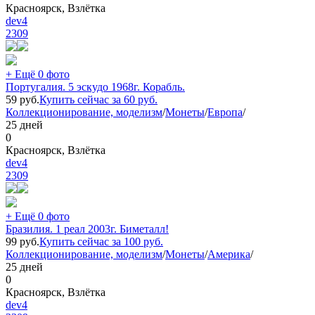
Красноярск, Взлётка
dev4
2309
+ Ещё 0 фото
Португалия. 5 эскудо 1968г. Корабль.
59
руб.
Купить сейчас за
60
руб.
Коллекционирование, моделизм
/
Монеты
/
Европа
/
25 дней
0
Красноярск, Взлётка
dev4
2309
+ Ещё 0 фото
Бразилия. 1 реал 2003г. Биметалл!
99
руб.
Купить сейчас за
100
руб.
Коллекционирование, моделизм
/
Монеты
/
Америка
/
25 дней
0
Красноярск, Взлётка
dev4