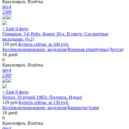
Красноярск, Взлётка
dev4
2309
+ Ещё 0 фото
Германия. 3-й Рейх. Конец 30-х. В цвете. Сигаретные
вкладыши. (6-2)
159
руб.
Купить сейчас за
160
руб.
Коллекционирование, моделизм
/
Военная атрибутика
/
Другое
/
18 дней
0
Красноярск, Взлётка
dev4
2309
+ Ещё 0 фото
Непал. 10 рупий 1985г. Подпись. Идеал!
129
руб.
Купить сейчас за
130
руб.
Коллекционирование, моделизм
/
Банкноты
/
Азия
/
18 дней
0
Красноярск, Взлётка
dev4