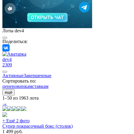
Лоты dev4
Поделиться:
dev4
2309
Активные
Завершенные
Сортировать по:
цене
новинкам
ставкам
ещё
1–50 из 1963 лота
→
+ Ещё 2 фото
Супер покрасочный бокс (столик)
1 499
руб.