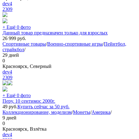
dev4
2309
+ Ещё 0 фото
Данный товар предназначен только для взрослых
26 999
руб.
Спортивные товары
/
Военно-спортивные игры
/
Пейнтбол,
страйкбол
/
29 дней
0
Красноярск, Северный
dev4
2309
+ Ещё 0 фото
Перу. 10 сентимос 2000г.
49
руб.
Купить сейчас за
50
руб.
Коллекционирование, моделизм
/
Монеты
/
Америка
/
9 дней
0
Красноярск, Взлётка
dev4