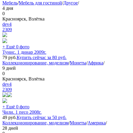
Мебель
/
Мебель для гостиной
/
Другое
/
4 дня
0
Красноярск, Взлётка
dev4
2309
+ Ещё 0 фото
Тунис. 1 динар 2009г.
79
руб.
Купить сейчас за
80
руб.
Коллекционирование, моделизм
/
Монеты
/
Африка
/
9 дней
0
Красноярск, Взлётка
dev4
2309
+ Ещё 0 фото
Чили. 1 песо 2008г.
49
руб.
Купить сейчас за
50
руб.
Коллекционирование, моделизм
/
Монеты
/
Америка
/
28 дней