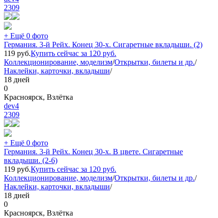
2309
+ Ещё 0 фото
Германия. 3-й Рейх. Конец 30-х. Сигаретные вкладыши. (2)
119
руб.
Купить сейчас за
120
руб.
Коллекционирование, моделизм
/
Открытки, билеты и др.
/
Наклейки, карточки, вкладыши
/
18 дней
0
Красноярск, Взлётка
dev4
2309
+ Ещё 0 фото
Германия. 3-й Рейх. Конец 30-х. В цвете. Сигаретные
вкладыши. (2-6)
119
руб.
Купить сейчас за
120
руб.
Коллекционирование, моделизм
/
Открытки, билеты и др.
/
Наклейки, карточки, вкладыши
/
18 дней
0
Красноярск, Взлётка