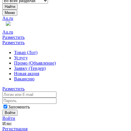
Найти
Меню
Au.ru
Au.ru
Разместить
Разместить
Товар (Лот)
Услугу
Промо (Объявление)
Заявку (Тендер)
Новая акция
Вакансию
Разместить
Запомнить
Войти
Войти
Или:
Регистрация