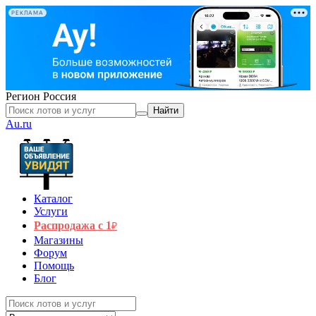
РЕКЛАМА
Регион
Россия
Найти
Au.ru
Каталог
Услуги
Распродажа с 1
₽
Магазины
Форум
Помощь
Блог