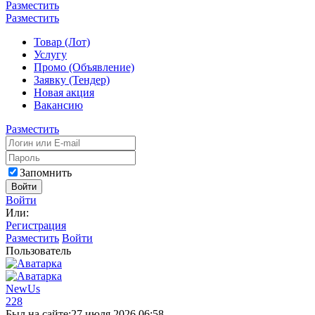
Разместить
Разместить
Товар (Лот)
Услугу
Промо (Объявление)
Заявку (Тендер)
Новая акция
Вакансию
Разместить
Запомнить
Войти
Войти
Или:
Регистрация
Разместить
Войти
Пользователь
NewUs
228
Был на сайте:
27 июля 2026 06:58