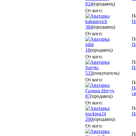
824
(продавец)
От кого:
П
kahanevich
П
384
(продавец)
От кого:
П
pihh
П
16
(продавец)
От кого:
П
Surykc
П
533
(покупатель)
От кого:
П
П
Галина Негуч
с
87
(продавец)
От кого:
П
trucking24
П
200
(продавец)
От кого:
П