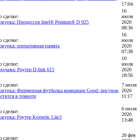
17:04
16
о сделке:
июля
окупка: Процессор Intel® Pentium® D 925
2020
08:36
16
о сделке:
июля
окупка: оперативная память
2020
07:38
10
о сделке:
июля
родажа: Роутер D-link 615
2020
18:56
о сделке:
7 июля
окупка: Фирменная футболка компании Good- рисунок
2020
ветится в темноте
11:17
6 июля
о сделке:
2020
окупка: Роутер Keenetic Lite3
13:48
20 фев
о сделке: