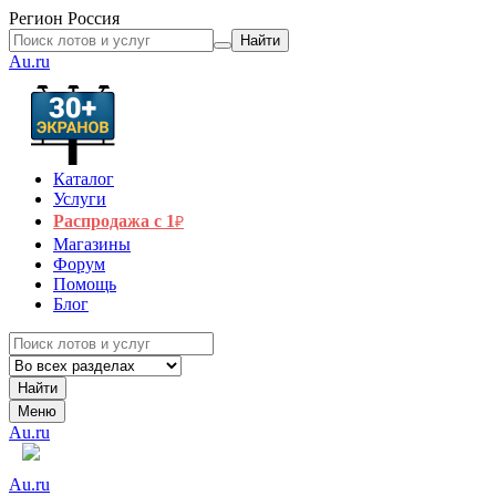
Регион
Россия
Найти
Au.ru
Каталог
Услуги
Распродажа с 1
₽
Магазины
Форум
Помощь
Блог
Найти
Меню
Au.ru
Au.ru