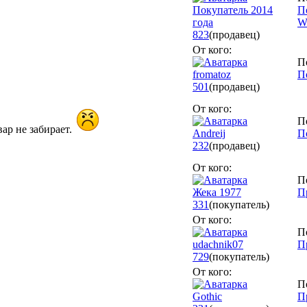
Покупатель 2014
П
года
Wi
823
(продавец)
От кого:
П
fromatoz
П
501
(продавец)
От кого:
П
вар не забирает.
Andreij
П
232
(продавец)
От кого:
П
Жека 1977
П
331
(покупатель)
От кого:
П
udachnik07
П
729
(покупатель)
От кого:
П
Gothic
П