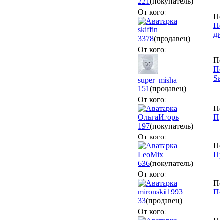
221
(покупатель)
От кого:
П
П
skiffin
д
3378
(продавец)
От кого:
П
П
S
super_misha
151
(продавец)
От кого:
П
ОльгаИгорь
П
197
(покупатель)
От кого:
П
LeoMix
П
636
(покупатель)
От кого:
П
mironskii1993
П
33
(продавец)
От кого: