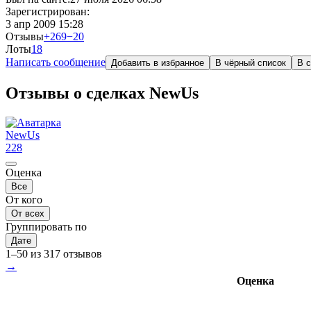
Зарегистрирован:
3 апр 2009 15:28
Отзывы
+269
−20
Лоты
1
8
Написать сообщение
Добавить в избранное
В чёрный список
В с
Отзывы о сделках NewUs
NewUs
228
Оценка
Все
От кого
От всех
Группировать по
Дате
1–50 из 317 отзывов
→
Оценка