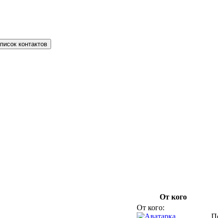
писок контактов
От кого
От кого:
П