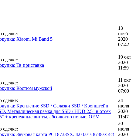
13
о сделке:
нояб
окупка: Xiaomi Mi Band 5
2020
07:42
19 окт
о сделке:
2020
окупка: Тв приставка
11:59
11 окт
о сделке:
2020
окупка: Костюм мужской
07:00
о сделке:
24
окупка: Крепление SSD / Салазки SSD / Кронштейн
июля
SD. Металлическая рамка для SSD / HDD 2.5" в отсек
2020
.5" + крепежные винты, абсолютно новые, OEM
11:47
20
о сделке:
июля
купка: Звуковая карта PCI 8738SX, 4.0 (asia 8738sx 4c)
2020