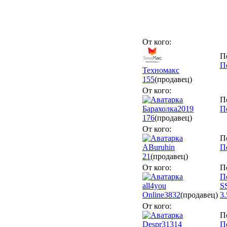
От кого:
П
П
Техномакс
155
(продавец)
От кого:
П
Барахолка2019
П
176
(продавец)
От кого:
П
ABuruhin
П
21
(продавец)
От кого:
П
П
all4you
S
Online
3832
(продавец)
3
От кого:
П
Despr31314
По