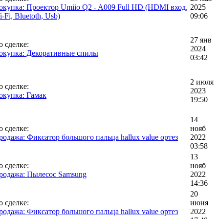
окупка: Проектор Umiio Q2 - A009 Full HD (HDMI вход,
2025
-Fi, Bluetoth, Usb)
09:06
27 янв
о сделке:
2024
окупка: Декоративные спилы
03:42
2 июля
о сделке:
2023
окупка: Гамак
19:50
14
о сделке:
нояб
родажа: Фиксатор большого пальца hallux value ортез
2022
03:58
13
о сделке:
нояб
родажа: Пылесос Samsung
2022
14:36
20
о сделке:
июня
родажа: Фиксатор большого пальца hallux value ортез
2022