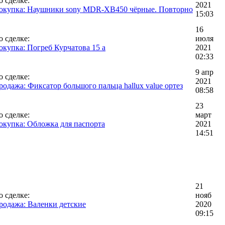
о сделке:
2021
окупка: Наушники sony MDR-XB450 чёрные. Повторно
15:03
16
о сделке:
июля
окупка: Погреб Курчатова 15 а
2021
02:33
9 апр
о сделке:
2021
родажа: Фиксатор большого пальца hallux value ортез
08:58
23
о сделке:
март
окупка: Обложка для паспорта
2021
14:51
21
о сделке:
нояб
родажа: Валенки детские
2020
09:15