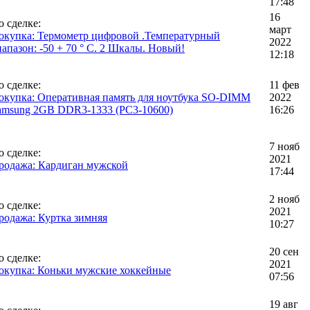
17:48
16
о сделке:
март
окупка: Термометр цифровой .Температурный
2022
иапазон: -50 + 70 ° C. 2 Шкалы. Новый!
12:18
о сделке:
11 фев
окупка: Оперативная память для ноутбука SO-DIMM
2022
amsung 2GB DDR3-1333 (PC3-10600)
16:26
7 нояб
о сделке:
2021
родажа: Кардиган мужской
17:44
2 нояб
о сделке:
2021
родажа: Куртка зимняя
10:27
20 сен
о сделке:
2021
окупка: Коньки мужские хоккейные
07:56
19 авг