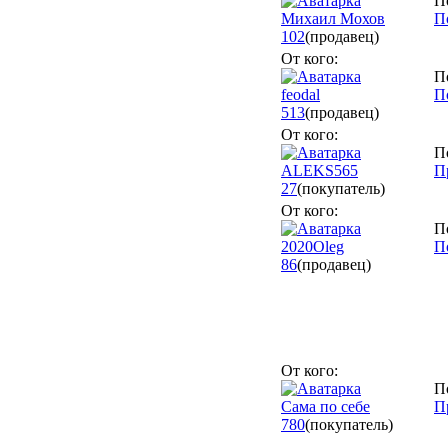
П
Михаил Мохов
П
102
(продавец)
От кого:
П
feodal
П
513
(продавец)
От кого:
П
ALEKS565
П
27
(покупатель)
От кого:
П
2020Oleg
П
86
(продавец)
От кого:
П
Сама по себе
П
780
(покупатель)