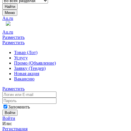
Найти
Меню
Au.ru
Au.ru
Разместить
Разместить
Товар (Лот)
Услугу
Промо (Объявление)
Заявку (Тендер)
Новая акция
Вакансию
Разместить
Запомнить
Войти
Войти
Или:
Регистрация