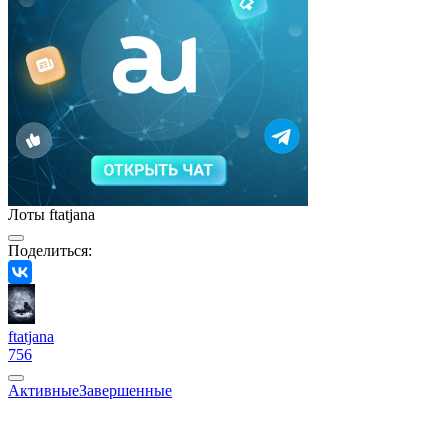
Лоты ftatjana
Поделиться:
ftatjana
756
Активные
Завершенные