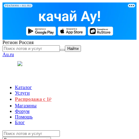
РЕКЛАМА • AU.RU
Регион
Россия
Найти
Au.ru
Каталог
Услуги
Распродажа с 1
₽
Магазины
Форум
Помощь
Блог