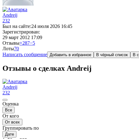
Andreij
232
Был на сайте:
24 июля 2026 16:45
Зарегистрирован:
29 март 2012 17:09
Отзывы
+287
−5
Лоты
7
0
Написать сообщение
Добавить в избранное
В чёрный список
В с
Отзывы о сделках Andreij
Andreij
232
Оценка
Все
От кого
От всех
Группировать по
Дате