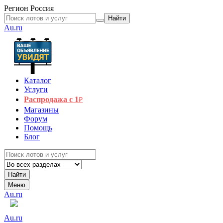
Регион
Россия
Найти
Au.ru
Каталог
Услуги
Распродажа с 1
₽
Магазины
Форум
Помощь
Блог
Найти
Меню
Au.ru
Au.ru