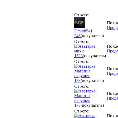
От кого:
По сд
Прода
Dmitrii541
246
(покупатель)
От кого:
По сд
мих.а
Прода
1523
(покупатель)
От кого:
По сд
Магазин
Прода
игрушек
173
(покупатель)
От кого:
По сд
Магазин
Прода
игрушек
173
(покупатель)
От кого:
По сд