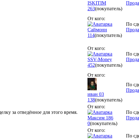
ISKITIM
Прода
263
(покупатель)
От кого:
По сд
Саймонн
Прода
114
(покупатель)
От кого:
По сд
SSV-Money
Прода
452
(покупатель)
От кого:
По сд
Прода
иван 03
138
(покупатель)
От кого:
елку за отведённое для этого время.
По сд
Максим 186
Прода
0
(покупатель)
От кого:
По сд