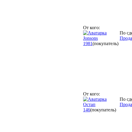
От кого:
По сд
Jonsons
Прода
1981
(покупатель)
От кого:
По сд
Остап
Прода
146
(покупатель)