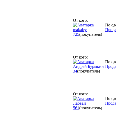
От кого:
По сд
makaley
Прода
725
(покупатель)
От кого:
По сд
Андрей Бурыкин
Прода
34
(покупатель)
От кого:
По сд
Лаовай
Прода
561
(покупатель)