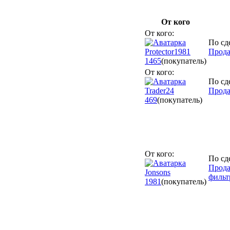
От кого
От кого:
По сд
Protector1981
Прода
1465
(покупатель)
От кого:
По сд
Trader24
Прода
469
(покупатель)
От кого:
По сд
Прода
Jonsons
фильт
1981
(покупатель)