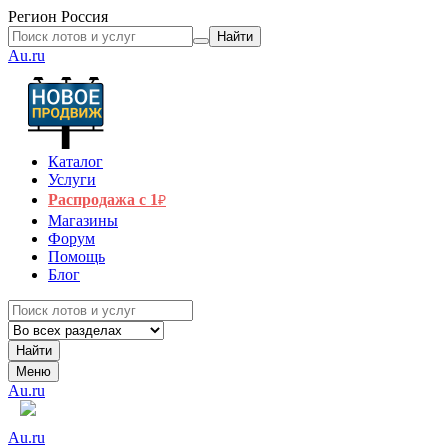
Регион
Россия
Найти
Au.ru
Каталог
Услуги
Распродажа с 1
₽
Магазины
Форум
Помощь
Блог
Найти
Меню
Au.ru
Au.ru