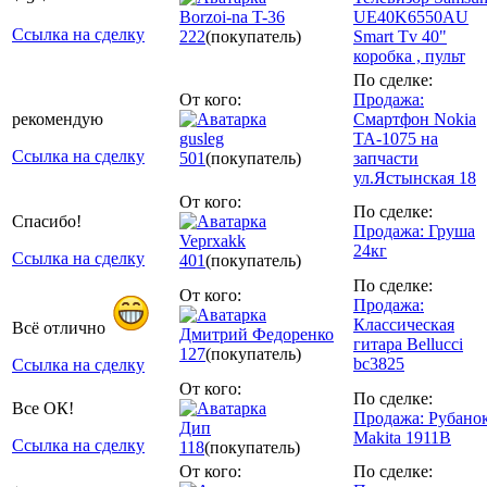
Borzoi-na T-36
UE40K6550AU
Ссылка на сделку
222
(покупатель)
Smart Tv 40"
коробка , пульт
По сделке:
От кого:
Продажа:
рекомендую
Смартфон Nokia
gusleg
TA-1075 на
Ссылка на сделку
501
(покупатель)
запчасти
ул.Ястынская 18
От кого:
По сделке:
Спасибо!
Продажа: Груша
Veprxakk
24кг
Ссылка на сделку
401
(покупатель)
По сделке:
От кого:
Продажа:
Классическая
Всё отлично
Дмитрий Федоренко
гитара Bellucci
127
(покупатель)
bc3825
Ссылка на сделку
От кого:
По сделке:
Все ОК!
Продажа: Рубано
Дип
Makita 1911B
Ссылка на сделку
118
(покупатель)
От кого:
По сделке: