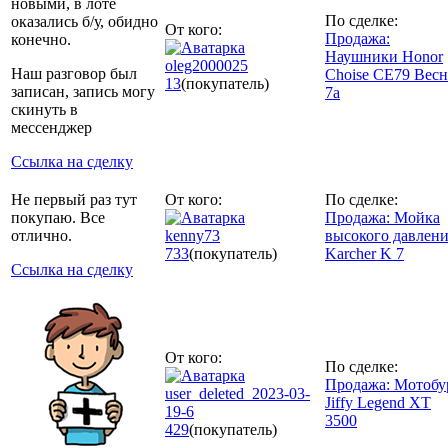
новыми, в лоте
По сделке:
оказались б/у, обидно
От кого:
Продажа:
конечно.
Наушники Honor
oleg2000025
Наш разговор был
Choise CE79 Вес
13
(покупатель)
записан, запись могу
7а
скинуть в
мессенджер
Ссылка на сделку
Не первый раз тут
От кого:
По сделке:
покупаю. Все
Продажа: Мойка
отлично.
kenny73
высокого давлен
733
(покупатель)
Karcher K 7
Ссылка на сделку
От кого:
По сделке:
Продажа: Мотобу
user_deleted_2023-03-
Jiffy Legend XT
19-6
3500
429
(покупатель)