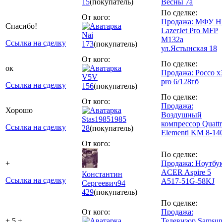
15
(покупатель)
Весны 7а
По сделке:
От кого:
Продажа: МФУ H
Спасибо!
LazerJet Pro MFP
Nai
M132a
Ссылка на сделку
173
(покупатель)
ул.Ястынская 18
От кого:
По сделке:
ок
Продажа: Pocco x
V5V
pro 6/128гб
Ссылка на сделку
156
(покупатель)
По сделке:
От кого:
Продажа:
Хорошо
Воздушный
Stas19851985
компрессор Quatt
Ссылка на сделку
28
(покупатель)
Elementi KM 8-14
От кого:
По сделке:
+
Продажа: Ноутбу
ACER Aspire 5
Константин
Ссылка на сделку
A517-51G-58KJ
Сергеевич94
429
(покупатель)
По сделке:
От кого:
Продажа:
+ 5 +
Телевизор Samsu