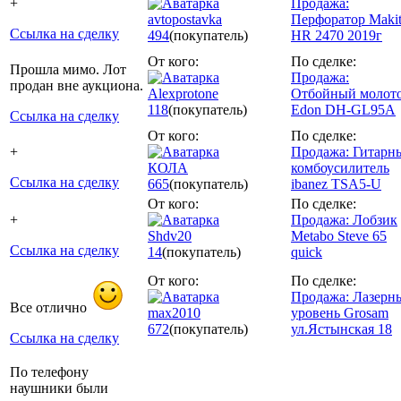
+
Продажа:
avtopostavka
Перфоратор Maki
Ссылка на сделку
494
(покупатель)
HR 2470 2019г
От кого:
По сделке:
Прошла мимо. Лот
Продажа:
продан вне аукциона.
Alexprotone
Отбойный молот
118
(покупатель)
Edon DH-GL95A
Ссылка на сделку
От кого:
По сделке:
+
Продажа: Гитарн
КОЛА
комбоусилитель
Ссылка на сделку
665
(покупатель)
ibanez TSA5-U
От кого:
По сделке:
+
Продажа: Лобзик
Shdv20
Metabo Steve 65
Ссылка на сделку
14
(покупатель)
quick
От кого:
По сделке:
Продажа: Лазерн
Все отлично
max2010
уровень Grosam
672
(покупатель)
ул.Ястынская 18
Ссылка на сделку
По телефону
наушники были