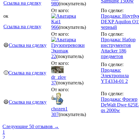
Samsung 1500w
Ссылка на сделку
980
(покупатель)
От кого:
По сделке:
ок
Продажа: Ноутбу
Kai1
DEXP Aquilon O1
Ссылка на сделку
966
(покупатель)
черный
От кого:
По сделке:
Продажа: Набор
😄
Ссылка на сделку
Грузоперевозки
инструментов
Экипаж
Attacker 186
22
(покупатель)
предметов
От кого:
По сделке:
Продажа:
🙂
Ссылка на сделку
Электропила
dr_zlov
YT4334-01 2
37
(покупатель)
От кого:
По сделке:
Продажа: Фрезер
😄
Ссылка на сделку
DeWalt Dwe 625E
chozen1
qs 2000w
307
(покупатель)
Следующие 50 отзывов →
1
2