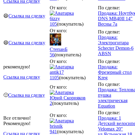
Ссылка на сделку
От кого:
По сделке:
Продажа: Ноутбу
😄
Ссылка на сделку
6izzy
DNS MB40II 14"
105
(покупатель)
Весны 7а
От кого:
По сделке:
Продажа:
😄
Ссылка на сделку
Электрогитара
Schecter Demon-6
СтепанБ
ABSN
56
(покупатель)
От кого:
По сделке:
рекомендую!
Продажа:
antik17
Фрезерный стол
Ссылка на сделку
1105
(покупатель)
Kreg
По сделке:
От кого:
Продажа: Теплов
🙂
Ссылка на сделку
пушка
Юрий Скорняков
электрическая
2
(покупатель)
Equation
По сделке:
От кого:
Все отлично!
Продажа: 1
Рекомендую!
Детский велосип
brisnik
Velomax 20"
941
(покупатель)
Ссылка на сделку
ул.Ястынская 18