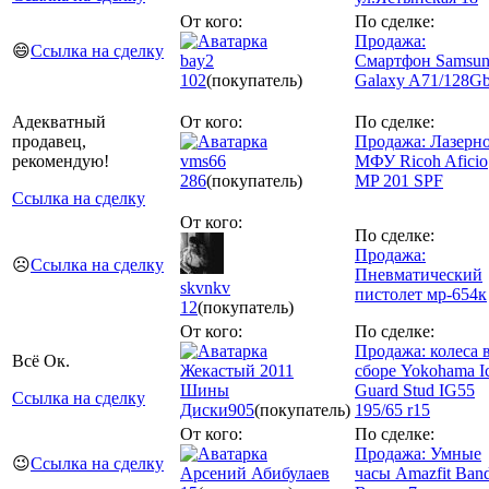
От кого:
По сделке:
Продажа:
😄
Ссылка на сделку
bay2
Смартфон Samsu
102
(покупатель)
Galaxy A71/128G
Адекватный
От кого:
По сделке:
продавец,
Продажа: Лазерн
рекомендую!
vms66
МФУ Ricoh Aficio
286
(покупатель)
MP 201 SPF
Ссылка на сделку
От кого:
По сделке:
Продажа:
☹️
Ссылка на сделку
Пневматический
skvnkv
пистолет мр-654к
12
(покупатель)
От кого:
По сделке:
Продажа: колеса 
Всё Ок.
Жекастый 2011
сборе Yokohama I
Шины
Guard Stud IG55
Ссылка на сделку
Диски
905
(покупатель)
195/65 r15
От кого:
По сделке:
Продажа: Умные
😉
Ссылка на сделку
Арсений Абибулаев
часы Amazfit Ban