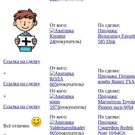
От кого:
По сделке:
Продажа:
Kreattor
Велосипед Favorit
24
(покупатель)
585 Disk
Ссылка на сделку
От кого:
По сделке:
+
Продажа: Гитарн
КОЛА
комбо Ibanez TSA
Ссылка на сделку
665
(покупатель)
От кого:
По сделке:
+
Продажа:
giggs
Магнитола Toyot
Ссылка на сделку
1973
(покупатель)
Pioneer nscp-W64
От кого:
По сделке:
Продажа:
Всё отлично
Valdemarushkadet
Смартфон Redmi
865
(покупатель)
Note 10/64Gb