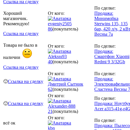
Ссылка на сделку
По сделке:
Хороший
От кого:
Продажа:
магазинчик.
Минимойка
Рекомендую!
evgeniy2505
Sterwins 135, 135
86
(покупатель)
бар, 420 л/ч, 2 кВ
Ссылка на сделку
Весны 7а
Товара не было в
От кого:
По сделке:
Продажа:
Aleksss93
Смартфон Xiaomi
наличии
40
(покупатель)
Redmi 9 3/32Gb
Ссылка на сделку
От кого:
По сделке:
Продажа:
🙂
Ссылка на сделку
Дмитрий Сытник
Электровафельни
62
(покупатель)
Сластена Весны 
От кого:
По сделке:
🙂
Ссылка на сделку
Продажа: Ноутбу
Alexander-888
Acer a315-41g-r4
21
(покупатель)
От кого:
По сделке:
всё ок
Продажа: Пылесо
kbn