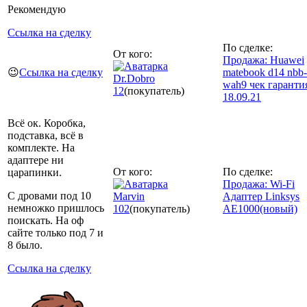
Рекомендую
Ссылка на сделку
По сделке:
От кого:
Продажа: Huawei
😉
Ссылка на сделку
matebook d14 nbb-
Dr.Dobro
wah9 чек гаранти
12
(покупатель)
18.09.21
Всё ок. Коробка,
подставка, всё в
комплекте. На
адаптере ни
От кого:
По сделке:
царапинки.
Продажа: Wi-Fi
С дровами под 10
Marvin
Адаптер Linksys
немножко пришлось
102
(покупатель)
AE1000(новый)
поискать. На оф
сайте только под 7 и
8 было.
Ссылка на сделку