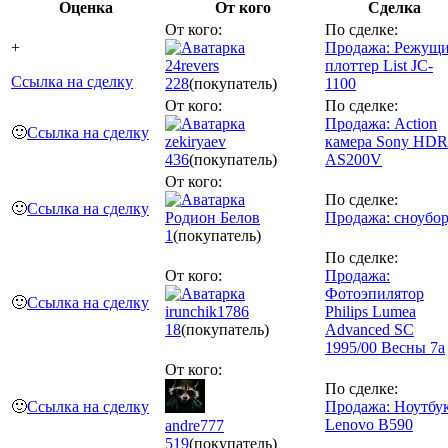
Оценка
От кого
Сделка
От кого:
По сделке:
+
Продажа: Режущ
24revers
плоттер List JC-
Ссылка на сделку
228
(покупатель)
1100
От кого:
По сделке:
Продажа: Action
🙂
Ссылка на сделку
zekiryaev
камера Sony HDR
436
(покупатель)
AS200V
От кого:
По сделке:
🙂
Ссылка на сделку
Родион Белов
Продажа: сноубо
1
(покупатель)
По сделке:
От кого:
Продажа:
Фотоэпилятор
🙂
Ссылка на сделку
irunchik1786
Philips Lumea
18
(покупатель)
Advanced SC
1995/00 Весны 7а
От кого:
По сделке:
🙂
Ссылка на сделку
Продажа: Ноутбу
Lenovo B590
andre777
519
(покупатель)