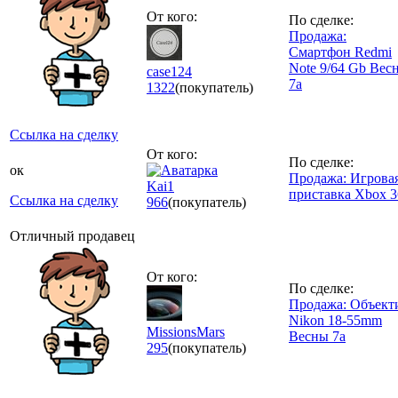
От кого:
По сделке:
Продажа:
Смартфон Redmi
Note 9/64 Gb Вес
case124
7а
1322
(покупатель)
Ссылка на сделку
От кого:
По сделке:
ок
Продажа: Игрова
Kai1
приставка Xbox 3
Ссылка на сделку
966
(покупатель)
Отличный продавец
От кого:
По сделке:
Продажа: Объект
Nikon 18-55mm
MissionsMars
Весны 7а
295
(покупатель)