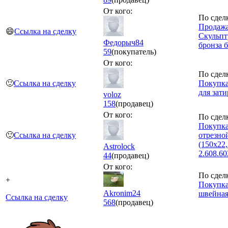
От кого:
По сдел
Продажа
😄
Ссылка на сделку
Скульпт
Федорыч84
бронза 
59
(покупатель)
От кого:
По сдел
🙂
Ссылка на сделку
Покупк
для зат
voloz
158
(продавец)
От кого:
По сдел
Покупка
🙂
Ссылка на сделку
отрезно
(150х22
Astrolock
2.608.60
44
(продавец)
От кого:
По сдел
+
Покупк
Akronim24
швейная 
Ссылка на сделку
568
(продавец)