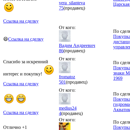
vera_silanteva
Царская
75
(продавец)
Ссылка на сделку
От кого:
По сдел
Покупка
😄
Ссылка на сделку
дистан
Вадим Андреевич
управле
86
(продавец)
От кого:
Спасибо за искренний
По сдел
Покупк
знаки М
интерес и покупку!
fromatoz
1969
501
(продавец)
Ссылка на сделку
От кого:
По сдел
Покупка
гидрома
medius24
Акватик
Ссылка на сделку
4
(продавец)
От кого:
По сдел
Отлично +1
Покупка