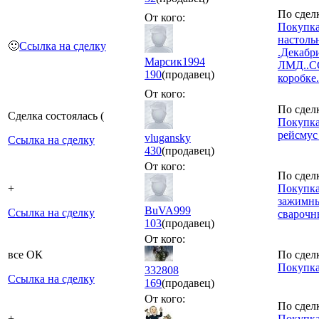
По сдел
От кого:
Покупка
настоль
🙂
Ссылка на сделку
.Декабр
Марсик1994
ЛМД..С
190
(продавец)
коробке
От кого:
По сдел
Сделка состоялась (
Покупка
рейсмус 
vlugansky
Ссылка на сделку
430
(продавец)
От кого:
По сдел
+
Покупка
зажимн
BuVA999
Ссылка на сделку
сварочн
103
(продавец)
От кого:
все ОК
По сдел
Покупка
332808
Ссылка на сделку
169
(продавец)
От кого:
По сдел
+
Покупка