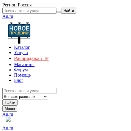
Регион
Россия
Найти
Au.ru
Каталог
Услуги
Распродажа с 1
₽
Магазины
Форум
Помощь
Блог
Найти
Меню
Au.ru
Au.ru