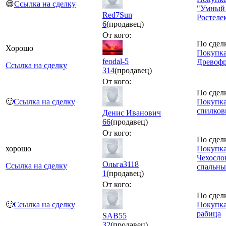
😄
Ссылка на сделку
"Умный
Red7Sun
Ростеле
6
(продавец)
От кого:
По сдел
Хорошо
Покупка
feodal-5
Древофр
Ссылка на сделку
314
(продавец)
От кого:
По сдел
🙂
Ссылка на сделку
Покупка
спилко
Денис Иванович
66
(продавец)
От кого:
По сдел
хорошо
Покупка
Чехосло
Ольга3118
Ссылка на сделку
спальны
1
(продавец)
От кого:
По сдел
🙂
Ссылка на сделку
Покупка
рабица
SAB55
32
(продавец)