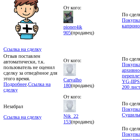
От кого:
По сдел
Покупка
капроно
pioner4ik
905
(продавец)
Ссылка на сделку
Отзыв поставлен
По сдел
От кого:
автоматически, т.к.
Покупк
пользователь не оценил
архивно
сделку за отведённое для
перепле
этого время.
Carvalho
YG-IIPS 
Подробнее
.
Ссылка на
180
(продавец)
200 лис
сделку
От кого:
По сдел
Незабрал
Покупка
Сушиль
Nik_22
Ссылка на сделку
153
(продавец)
По сдел
Покупка
чемодан