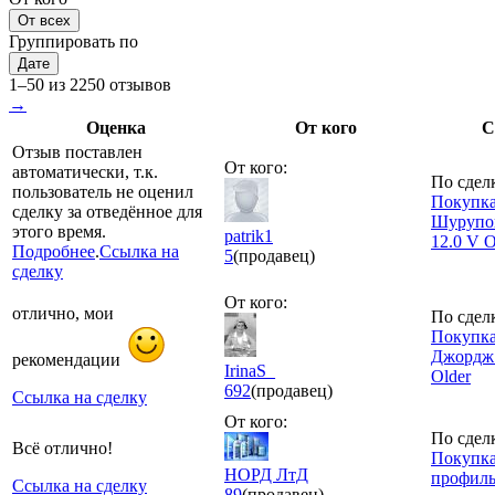
От всех
Группировать по
Дате
1–50 из 2250 отзывов
→
Оценка
От кого
С
Отзыв поставлен
От кого:
автоматически, т.к.
По сдел
пользователь не оценил
Покупка
сделку за отведённое для
Шурупов
этого время.
patrik1
12.0 V 
Подробнее
.
Ссылка на
5
(продавец)
сделку
От кого:
отлично, мои
По сдел
Покупка
Джордж
рекомендации
IrinaS_
Older
692
(продавец)
Ссылка на сделку
От кого:
По сдел
Всё отлично!
Покупка
НОРД ЛтД
профиль
Ссылка на сделку
89
(продавец)