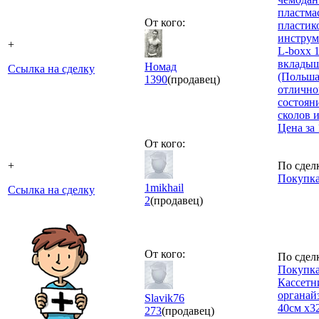
пластма
От кого:
пластик
инструм
+
L-boxx 1
вклады
Номад
Ссылка на сделку
(Польша
1390
(продавец)
отличн
состояни
сколов 
Цена за
От кого:
+
По сдел
Покупка
1mikhail
Ссылка на сделку
2
(продавец)
От кого:
По сдел
Покупка
Кассетн
органайз
Slavik76
40см х3
273
(продавец)