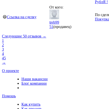
РублЯ !
От кого:
По сдел
😄
Ссылка на сделку
Покупка
treb99
51
(продавец)
Следующие 50 отзывов →
1
2
3
4
45
→
О проекте
Наши вакансии
Блог компании
Помощь
Как купить
Как продать