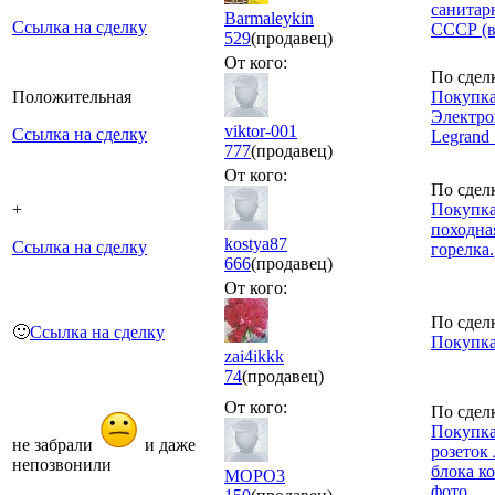
санитар
Barmaleykin
Ссылка на сделку
СССР (в
529
(продавец)
От кого:
По сдел
Положительная
Покупка
Электр
viktor-001
Ссылка на сделку
Legrand
777
(продавец)
От кого:
По сдел
+
Покупка
походна
kostya87
Ссылка на сделку
горелка.
666
(продавец)
От кого:
По сдел
🙂
Ссылка на сделку
Покупка
zai4ikkk
74
(продавец)
От кого:
По сдел
Покупка
не забрали
и даже
розеток 
непозвонили
блока к
MOPO3
фото