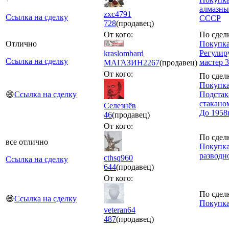
алмазны
zxc4791
Ссылка на сделку
СССР
728
(продавец)
От кого:
По сдел
Отлично
Покупка
Регулир
kraslombard
Ссылка на сделку
мастер 
МАГАЗИН
2267
(продавец)
От кого:
По сдел
Покупка
😄
Ссылка на сделку
Подстак
стаканом
Селезнёв
До 1958
46
(продавец)
От кого:
По сдел
все отлично
Покупка
разводн
cthsq960
Ссылка на сделку
644
(продавец)
От кого:
По сдел
😄
Ссылка на сделку
Покупка
veteran64
487
(продавец)