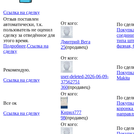
Ссылка на сделку
Отзыв поставлен
От кого:
автоматически, т.к.
По сдел
пользователь не оценил
Покупк
сделку за отведённое для
соедини
этого время.
типа шт
Дмитрий Вега
Подробнее
.
Ссылка на
фазная, 
25
(продавец)
сделку
От кого:
По сдел
Рекомендую.
Покупка
user-deleted-2026-06-09-
Makita
Ссылка на сделку
37562751
360
(продавец)
От кого:
По сдел
Все ок
Покупка
коронка
Кирил777
Ссылка на сделку
направ
98
(продавец)
От кого:
По сдел
Покупка