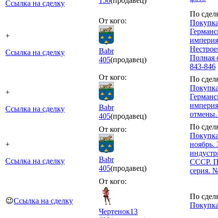
150
(продавец)
Ссылка на сделку
По сдел
От кого:
Покупка
Германс
+
империя
Нестрое
Babr
Ссылка на сделку
Полная 
405
(продавец)
843-846
От кого:
По сдел
Покупка
+
Германс
империя
Babr
Ссылка на сделку
отмены.
405
(продавец)
По сдел
От кого:
Покупка
+
ноябрь. 
индустр
Babr
Ссылка на сделку
СССР. П
405
(продавец)
серия. 
От кого:
По сдел
😉
Ссылка на сделку
Покупка
Чертенок13