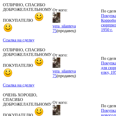
ОТЛИЧНО, СПАСИБО
ДОБРОЖЕЛАТЕЛЬНОМУ
От кого:
По сдел
Покупка
ПОКУПАТЕЛЮ
Корробо
сюрприза
vera_silanteva
1950 г.
75
(продавец)
Ссылка на сделку
ОТЛИЧНО, СПАСИБО
ДОБРОЖЕЛАТЕЛЬНОМУ
От кого:
По сдел
Покупка
ПОКУПАТЕЛЮ
для сюр
vera_silanteva
елку, 195
75
(продавец)
Ссылка на сделку
ОЧЕНЬ ХОРОШО,
СПАСИБО
От кого:
ДОБРОЖЕЛАТЕЛЬНОМУ
По сдел
Покупка
ПОКУПАТЕЛЮ
новогод