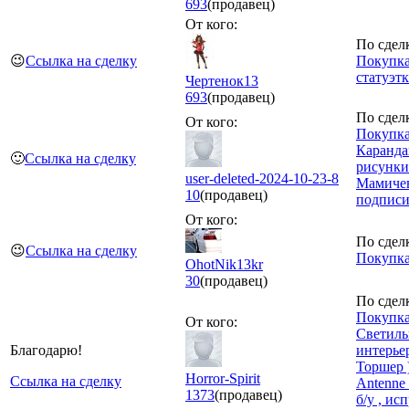
693
(продавец)
От кого:
По сдел
😉
Ссылка на сделку
Покупка
статуэтк
Чертенок13
693
(продавец)
По сдел
От кого:
Покупка
Каранд
🙂
Ссылка на сделку
рисунки
user-deleted-2024-10-23-8
Мамичев
10
(продавец)
подпис
От кого:
По сдел
😉
Ссылка на сделку
Покупка
OhotNik13kr
30
(продавец)
По сдел
Покупка
От кого:
Светил
Благодарю!
интерье
Торшер 
Horror-Spirit
Ссылка на сделку
Antenne
1373
(продавец)
б/у , ис