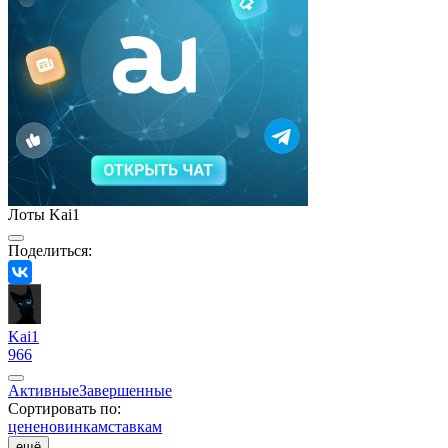
Лоты Kai1
Поделиться:
Kai1
966
Активные
Завершенные
Сортировать по:
цене
новинкам
ставкам
ещё