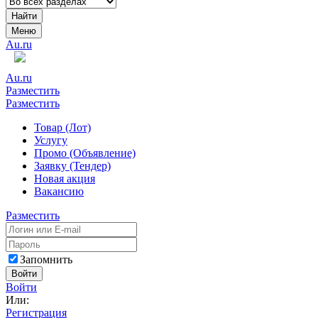
Найти
Меню
Au.ru
Au.ru
Разместить
Разместить
Товар (Лот)
Услугу
Промо (Объявление)
Заявку (Тендер)
Новая акция
Вакансию
Разместить
Запомнить
Войти
Войти
Или:
Регистрация