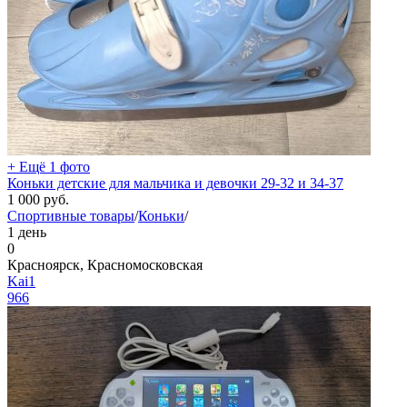
+ Ещё 1 фото
Коньки детские для мальчика и девочки 29-32 и 34-37
1 000
руб.
Спортивные товары
/
Коньки
/
1 день
0
Красноярск, Красномосковская
Kai1
966