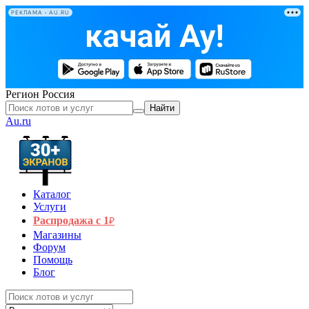
РЕКЛАМА • AU.RU
Регион
Россия
Найти
Au.ru
Каталог
Услуги
Распродажа с 1
₽
Магазины
Форум
Помощь
Блог