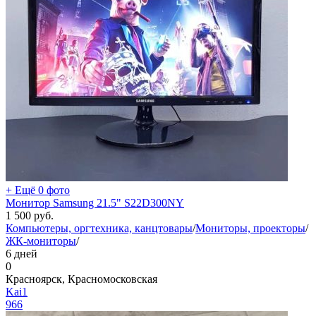
+ Ещё 0 фото
Монитор Samsung 21.5" S22D300NY
1 500
руб.
Компьютеры, оргтехника, канцтовары
/
Мониторы, проекторы
/
ЖК-мониторы
/
6 дней
0
Красноярск, Красномосковская
Kai1
966