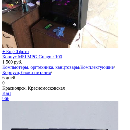
+ Ещё 0 фото
Корпус MSI MPG Gungnir 100
1 500
руб.
Компьютеры, оргтехника, канцтовары
/
Комплектующие
/
Корпуса, блоки питания
/
6 дней
0
Красноярск, Красномосковская
Kai1
966