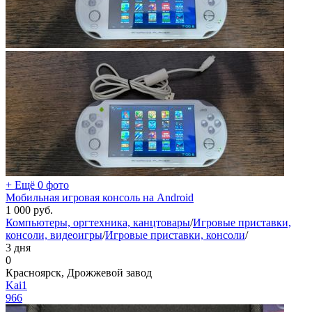
+ Ещё 0 фото
Мобильная игровая консоль на Android
1 000
руб.
Компьютеры, оргтехника, канцтовары
/
Игровые приставки,
консоли, видеоигры
/
Игровые приставки, консоли
/
3 дня
0
Красноярск, Дрожжевой завод
Kai1
966