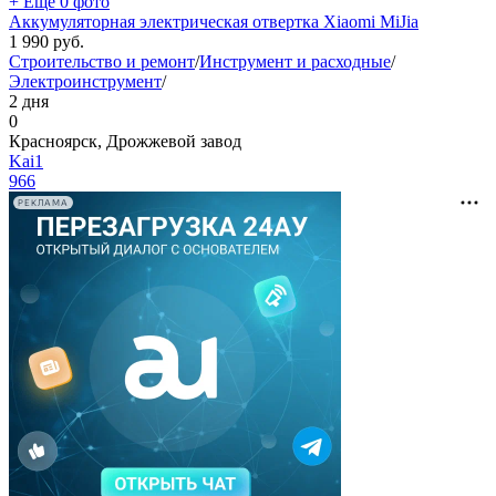
+ Ещё 0 фото
Аккумуляторная электрическая отвертка Xiaomi MiJia
1 990
руб.
Строительство и ремонт
/
Инструмент и расходные
/
Электроинструмент
/
2 дня
0
Красноярск, Дрожжевой завод
Kai1
966
РЕКЛАМА