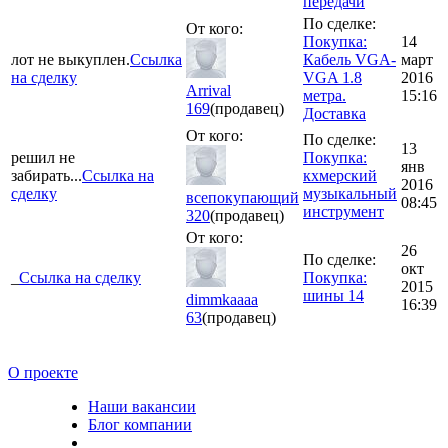
передачи
По сделке:
От кого:
Покупка:
14
лот не выкуплен.
Ссылка
Кабель VGA-
март
на сделку
VGA 1.8
2016
Arrival
метра.
15:16
169
(продавец)
Доставка
От кого:
По сделке:
13
решил не
Покупка:
янв
забирать...
Ссылка на
кхмерский
2016
сделку
музыкальный
всепокупающий
08:45
инструмент
320
(продавец)
От кого:
26
По сделке:
окт
_
Ссылка на сделку
Покупка:
2015
шины 14
dimmkaaaa
16:39
63
(продавец)
О проекте
Наши вакансии
Блог компании