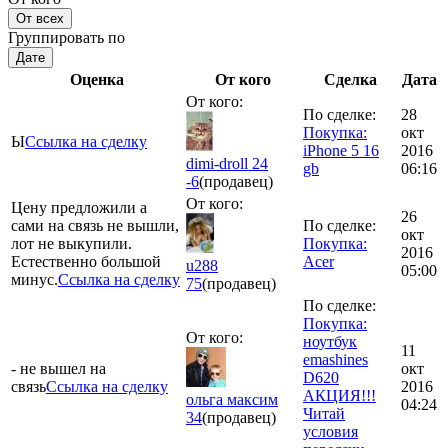
От всех
Группировать по
Дате
Оценка
От кого
Сделка
Дата
От кого:
По сделке:
28
Покупка:
окт
Ы
Ссылка на сделку
iPhone 5 16
2016
dimi-droll 24
gb
06:16
-6
(продавец)
От кого:
Цену предложили а
26
сами на связь не вышли,
По сделке:
окт
лот не выкупили.
Покупка:
2016
Естественно большой
Acer
u288
05:00
минус.
Ссылка на сделку
75
(продавец)
По сделке:
Покупка:
От кого:
ноутбук
11
emashines
- не вышел на
окт
D620
связь
Ссылка на сделку
2016
АКЦИЯ!!!
ольга максим
04:24
Читай
34
(продавец)
условия