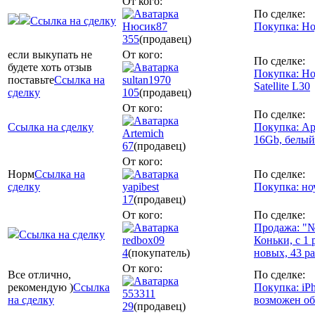
От кого:
По сделке:
Ссылка на сделку
Нюсик87
Покупка: Н
355
(продавец)
если выкупать не
От кого:
По сделке:
будете хоть отзыв
Покупка: Но
поставьте
Ссылка на
sultan1970
Satellite L30
сделку
105
(продавец)
От кого:
По сделке:
Ссылка на сделку
Покупка: Ap
Artemich
16Gb, белый
67
(продавец)
От кого:
Норм
Ссылка на
По сделке:
сделку
yapibest
Покупка: но
17
(продавец)
От кого:
По сделке:
Продажа: "
Ссылка на сделку
redbox09
Коньки, с 1 
4
(покупатель)
новых, 43 р
От кого:
Все отлично,
По сделке:
рекомендую )
Ссылка
Покупка: iPh
553311
на сделку
возможен о
29
(продавец)