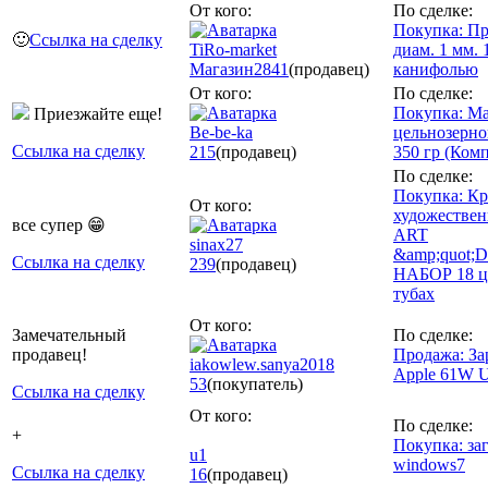
От кого:
По сделке:
Покупка: П
🙂
Ссылка на сделку
TiRo-market
диам. 1 мм. 1
Магазин
2841
(продавец)
канифолью
От кого:
По сделке:
Покупка: М
Приезжайте еще!
Be-be-ka
цельнозерно
Ссылка на сделку
215
(продавец)
350 гр (Комп
По сделке:
Покупка: Кр
От кого:
художествен
все супер 😁
ART
sinax27
&amp;quot;
Ссылка на сделку
239
(продавец)
НАБОР 18 цв
тубах
От кого:
Замечательный
По сделке:
продавец!
Продажа: З
iakowlew.sanya2018
Apple 61W U
53
(покупатель)
Ссылка на сделку
От кого:
По сделке:
+
Покупка: за
u1
windows7
Ссылка на сделку
16
(продавец)