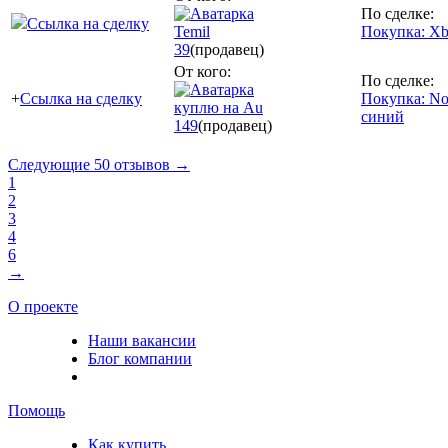
По сделке:
Ссылка на сделку
Temil
Покупка: Xb
39
(продавец)
От кого:
По сделке:
+
Ссылка на сделку
Покупка: No
куплю на Au
синий
149
(продавец)
Следующие 50 отзывов →
1
2
3
4
6
→
О проекте
Наши вакансии
Блог компании
Помощь
Как купить