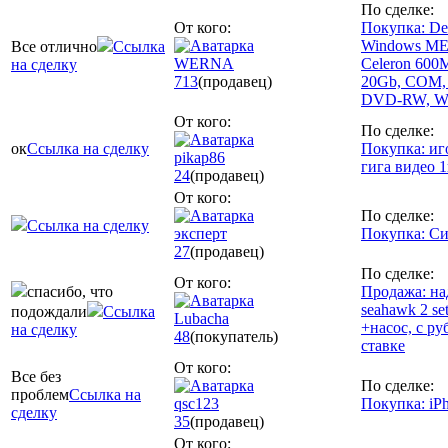
По сделке:
От кого:
Покупка: Del
Windows ME
Все отлично
Ссылка
WERNA
Celeron 600
на сделку
713
(продавец)
20Gb, COM,
DVD-RW, Wi
От кого:
По сделке:
ок
Ссылка на сделку
Покупка: иго
pikap86
гига видео 
24
(продавец)
От кого:
По сделке:
Ссылка на сделку
эксперт
Покупка: Си
27
(продавец)
По сделке:
От кого:
спасибо, что
Продажа: на
seahawk 2 set
подождали
Ссылка
Lubacha
+насос, с ру
на сделку
48
(покупатель)
ставке
От кого:
Все без
По сделке:
проблем
Ссылка на
qsc123
Покупка: iPh
сделку
35
(продавец)
От кого: