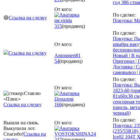
год 386 стр
От кого:
По сделке:
😄
Ссылка на сделку
mr.virida
Покупка: Ма
315
(продавец)
По сделке:
Покупка: Пы
От кого:
швабра вак
беспроводно
Ссылка на сделку
Antonmert81
Новый | В н
54
(продавец)
Оригинал | Г
Доставка | С
самовывоз |
По сделке:
Покупка: Вы
От кого:
1823-60 (при
81х60х38 см,
Ценалом
сенсорная т
Ссылка на сделку
166
(продавец)
панель, мета
черный)
По сделке:
Вышли на связь.
От кого:
Покупка: 23
Выкупили лот.
(235/55R18) 
Спасибо!
Ссылка на
VOSTOKSHINA24
Ice02 104T X
сделку
247
(продавец)