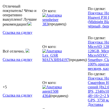
Отличный
По сделке:
покупатель! Чётко и
От кого:
Покупка: Н
оперативно
Huawei P30 l
выкуплено! Лучшие
sennheiser
(Midnight Bl
383
(продавец)
рекомендации!
чёрный, би
Ссылка на сделку
По сделке:
Покупка: Но
От кого:
MicroSD 128
128GB, Micr
Всё отлично,
Lex_GSR
MicroSDXC 
Ссылка на сделку
МАГАЗИН
4197
(продавец)
Smartbuy, Cl
100% оригин
месяцев, ка
По сделке:
Покупка: Но
От кого:
Смартфон Ho
+5
синий [8x2.6
agent1508
IPS, 2340x10
Ссылка на сделку
4364
(продавец)
48+16+2+2 М
GPS, 3750 м
Доставка