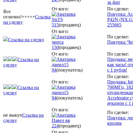
за 4шт
От кого:
По сделке:
Все
Покупка: Ace
отлично!+++++
Ссылка
SisTS
P42N (NX.G
на сделку
515
(продавец)
255665
От кого:
По сделке:
Ссылка на сделку
чипса
Покупка: Че
150
(продавец)
От кого:
По сделке:
Продажа: ме
Ссылка на
данил15
как часы! о
сделку
94
(покупатель)
с 1 рубля!
По сделке:
От кого:
Продажа: Int
700МГц, 182
Ссылка на
данил15
озу.видеокар
сделку
94
(покупатель)
Accelerator c
аукцион с 1 
От кого:
По сделке:
не выкуп
Ссылка на
Покупка: д
сделку
Павел вв
кролик
224
(продавец)
От кого: