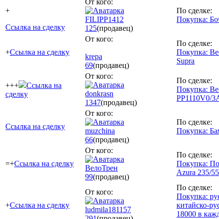
От кого:
+
По сделке:
FILIPP1412
Покупка: Бо
Ссылка на сделку
125
(продавец)
От кого:
По сделке:
+
Ссылка на сделку
Покупка: В
krepa
Supra
69
(продавец)
От кого:
По сделке:
+++
Ссылка на
Покупка: Ве
donkrasn
сделку
PP1110V0/3
1347
(продавец)
От кого:
По сделке:
Ссылка на сделку
muzchina
Покупка: Ба
66
(продавец)
От кого:
По сделке:
=+
Ссылка на сделку
Покупка: По
ВелоТрен
Azura 235/55
99
(продавец)
По сделке:
От кого:
Покупка: ру
+
Ссылка на сделку
китайско-ру
ludmila181157
18000 в каж
291
(продавец)