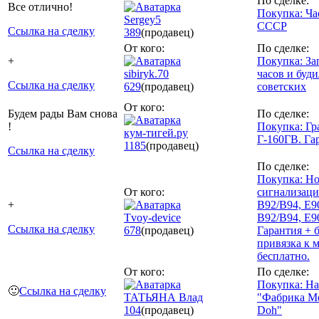
По сделке:
Все отлично!
Покупка: Ча
Sergey5
СССР
Ссылка на сделку
389
(продавец)
От кого:
По сделке:
+
Покупка: За
sibiryk.70
часов и буд
Ссылка на сделку
629
(продавец)
советских
От кого:
Будем рады Вам снова
По сделке:
!
Покупка: Г
кум-тигей.ру
Г-160ГВ. Га
1185
(продавец)
Ссылка на сделку
По сделке:
Покупка: Но
От кого:
сигнализации
+
B92/B94, E9
Tvoy-device
В92/В94, Е9
Ссылка на сделку
678
(продавец)
Гарантия + 
привязка к 
бесплатно.
От кого:
По сделке:
Покупка: На
🙂
Ссылка на сделку
ТАТЬЯНА Влад
"Фабрика Мо
104
(продавец)
Doh"