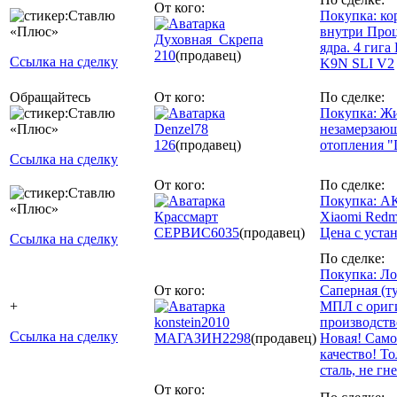
От кого:
Покупка: кор
внутри Проц
Духовная_Скрепа
ядра. 4 гиг
210
(продавец)
Ссылка на сделку
K9N SLI V2
Обращайтесь
От кого:
По сделке:
Покупка: Ж
Denzel78
незамерзающ
126
(продавец)
отопления "D
Ссылка на сделку
От кого:
По сделке:
Покупка: АК
Крассмарт
Xiaomi Redm
СЕРВИС
6035
(продавец)
Цена с уста
Ссылка на сделку
По сделке:
Покупка: Ло
От кого:
Саперная (т
+
МПЛ с ориг
konstein2010
производств
Ссылка на сделку
МАГАЗИН
2298
(продавец)
Новая! Само
качество! То
сталь, не гн
От кого: