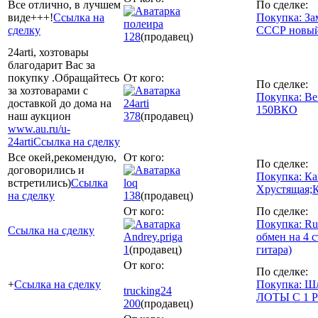
Все отлично, в лучшем
По сделке:
виде+++!
Ссылка на
Покупка: За
полеира
сделку
СССР новы
128
(продавец)
24arti, хозтовары
благодарит Вас за
покупку .Обращайтесь
От кого:
По сделке:
за хозтоварами с
Покупка: Ве
доставкой до дома на
24arti
150ВКО
наш аукцион
378
(продавец)
www.au.ru/u-
24arti
Ссылка на сделку
Все окей,рекомендую,
От кого:
По сделке:
договорились и
Покупка: Ка
встретились)
Ссылка
loq
Хрустящая;
на сделку
138
(продавец)
От кого:
По сделке:
Покупка: Ru
Ссылка на сделку
Andrey.priga
обмен на 4 с
1
(продавец)
гитара)
От кого:
По сделке:
+
Ссылка на сделку
Покупка: Шл
trucking24
ЛОТЫ С 1 Р
200
(продавец)