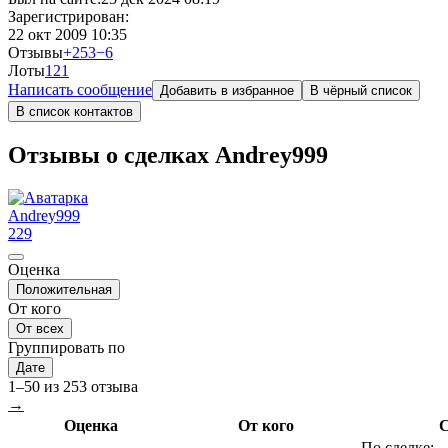
Зарегистрирован:
22 окт 2009 10:35
Отзывы
+253
−6
Лоты
1
21
Написать сообщение
Добавить в избранное
В чёрный список
В список контактов
Отзывы о сделках Andrey999
Andrey999
229
Оценка
Положительная
От кого
От всех
Группировать по
Дате
1–50 из 253 отзыва
→
Оценка
От кого
С
По сделке: