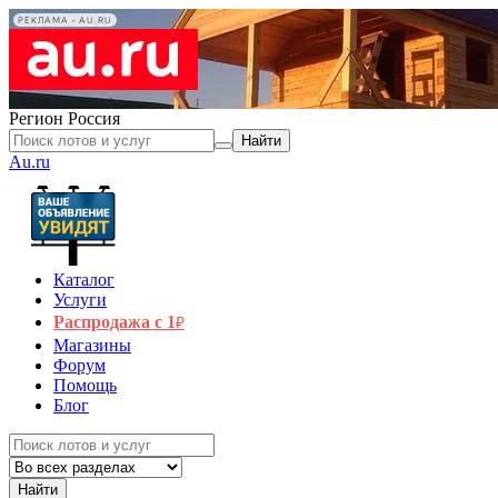
РЕКЛАМА • AU.RU
Регион
Россия
Найти
Au.ru
Каталог
Услуги
Распродажа с 1
₽
Магазины
Форум
Помощь
Блог
Найти