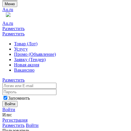
Меню
Au.ru
Au.ru
Разместить
Разместить
Товар (Лот)
Услугу
Промо (Объявление)
Заявку (Тендер)
Новая акция
Вакансию
Разместить
Запомнить
Войти
Войти
Или:
Регистрация
Разместить
Войти
Пользователь