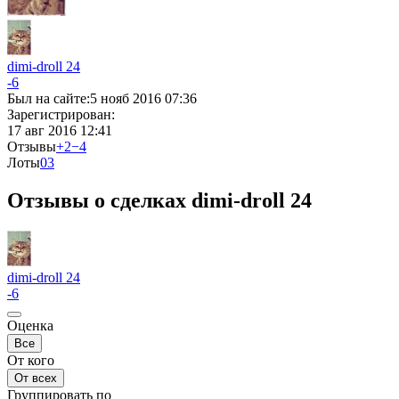
dimi-droll 24
-6
Был на сайте:
5 нояб 2016 07:36
Зарегистрирован:
17 авг 2016 12:41
Отзывы
+2
−4
Лоты
0
3
Отзывы о сделках dimi-droll 24
dimi-droll 24
-6
Оценка
Все
От кого
От всех
Группировать по