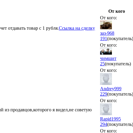
От кого
От кого:
ет отдавать товар с 1 рубля.
Ссылка на сделку
заз-968
191
(покупатель
От кого:
чимшит
25
(покупатель)
От кого:
Andrey999
229
(покупатель
От кого:
ий из продавцов,которого я видел,не советую
Rapid1995
294
(покупатель
От кого: