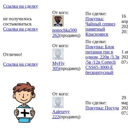
Ссылка на сделку
От кого:
По сделке:
16
не получилось
Покупка:
ап
состыковаться.
Чайный сервиз
20
Ссылка на сделку
памятный
ponochka500
20:
Красноярск
262
(продавец)
По сделке:
От кого:
Покупка: Блок
питания три в
1 а
Отлично!
одном, 220в /3.3в
20
/5в /12в Cortech
07:
MyFly
Ссылка на сделку
CSS65-3000-E
305
(продавец)
бескорпусный
От кого:
29
По сделке:
ма
Покупка: Посуда
20
Aalexeyy
07:
222
(продавец)