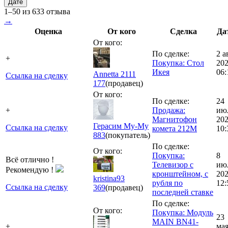
Дате
1–50 из 633 отзыва
→
Оценка
От кого
Сделка
Да
От кого:
По сделке:
2 а
+
Покупка: Стол
20
Икея
06:
Annetta 2111
Ссылка на сделку
177
(продавец)
От кого:
По сделке:
24
+
Продажа:
ию
Магнитофон
20
Герасим Му-Му
Ссылка на сделку
комета 212М
10:
883
(покупатель)
По сделке:
От кого:
Покупка:
8
Всё отлично !
Телевизор с
ию
Рекомендую !
кронштейном, с
20
kristina93
рубля по
12:
Ссылка на сделку
369
(продавец)
последней ставке
По сделке:
От кого:
Покупка: Модуль
23
MAIN BN41-
+
ма