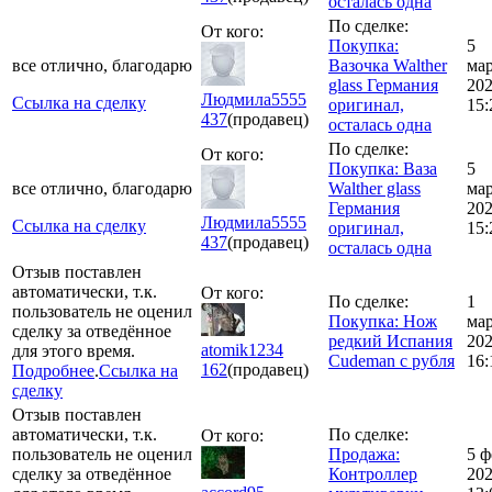
осталась одна
По сделке:
От кого:
Покупка:
5
все отлично, благодарю
Вазочка Walther
ма
glass Германия
20
Людмила5555
Ссылка на сделку
оригинал,
15:
437
(продавец)
осталась одна
По сделке:
От кого:
Покупка: Ваза
5
все отлично, благодарю
Walther glass
ма
Германия
20
Людмила5555
Ссылка на сделку
оригинал,
15:
437
(продавец)
осталась одна
Отзыв поставлен
автоматически, т.к.
От кого:
По сделке:
1
пользователь не оценил
Покупка: Нож
ма
сделку за отведённое
редкий Испания
20
atomik1234
для этого время.
Cudeman с рубля
16:
162
(продавец)
Подробнее
.
Ссылка на
сделку
Отзыв поставлен
автоматически, т.к.
По сделке:
От кого:
пользователь не оценил
Продажа:
5 ф
сделку за отведённое
Контроллер
20