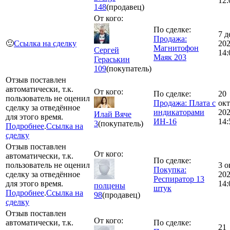
12:
148
(продавец)
От кого:
По сделке:
7 д
Продажа:
🙂
Ссылка на сделку
20
Магнитофон
Сергей
14:
Маяк 203
Гераськин
109
(покупатель)
Отзыв поставлен
автоматически, т.к.
От кого:
По сделке:
20
пользователь не оценил
Продажа: Плата с
окт
сделку за отведённое
индикаторами
20
Илай Вяче
для этого время.
ИН-16
14:
3
(покупатель)
Подробнее
.
Ссылка на
сделку
Отзыв поставлен
От кого:
автоматически, т.к.
По сделке:
пользователь не оценил
3 о
Покупка:
сделку за отведённое
20
Респиратор 13
для этого время.
14:
полцены
штук
Подробнее
.
Ссылка на
98
(продавец)
сделку
Отзыв поставлен
От кого:
автоматически, т.к.
По сделке:
21