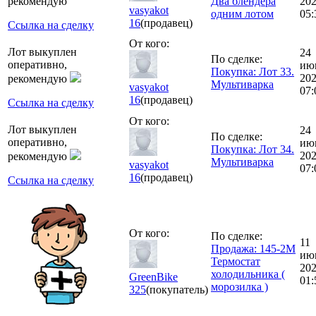
рекомендую
Два блендера
20
vasyakot
одним лотом
05:
16
(продавец)
Ссылка на сделку
От кого:
Лот выкуплен
24
По сделке:
оперативно,
ию
Покупка: Лот 33.
20
рекомендую
Мультиварка
vasyakot
07:
16
(продавец)
Ссылка на сделку
От кого:
Лот выкуплен
24
По сделке:
оперативно,
ию
Покупка: Лот 34.
20
рекомендую
Мультиварка
vasyakot
07:
16
(продавец)
Ссылка на сделку
От кого:
По сделке:
11
Продажа: 145-2М
ию
Термостат
20
холодильника (
GreenBike
01:
морозилка )
325
(покупатель)