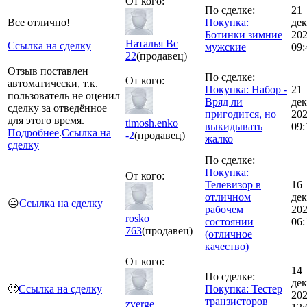
От кого:
По сделке:
21
Все отлично!
Покупка:
дек
Ботинки зимние
20
Наталья Вс
Ссылка на сделку
мужские
09:
22
(продавец)
Отзыв поставлен
По сделке:
От кого:
автоматически, т.к.
Покупка: Набор -
21
пользователь не оценил
Вряд ли
дек
сделку за отведённое
пригодится, но
20
для этого время.
timosh.enko
выкидывать
09:
Подробнее
.
Ссылка на
-2
(продавец)
жалко
сделку
По сделке:
Покупка:
От кого:
Телевизор в
16
отличном
дек
😐
Ссылка на сделку
рабочем
20
rosko
состоянии
06:
763
(продавец)
(отличное
качество)
От кого:
14
По сделке:
дек
🙂
Ссылка на сделку
Покупка: Тестер
20
транзисторов
zverge