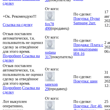
сделку
От кого:
17
По сделке:
+Ок. Рекомендую!!!
авг
Покупка: Пульт
20
Samsung 2шт.
fox78
Ссылка на сделку
12:
490
(продавец)
Отзыв поставлен
От кого:
автоматически, т.к.
По сделке:
пользователь не оценил
2 а
Продажа: Плата с
сделку за отведённое
20
индикаторами
для этого время.
06:
ssslana
ИН-16
Подробнее
.
Ссылка на
317
(покупатель)
сделку
Отзыв поставлен
От кого:
автоматически, т.к.
31
пользователь не оценил
По сделке:
ию
сделку за отведённое
Покупка: шин
20
для этого время.
sanexon
12:
Подробнее
.
Ссылка на
29
(продавец)
сделку
От кого:
Лот выкуплен
По сделке:
25
оперативно,
Покупка: Лот 40.
ию