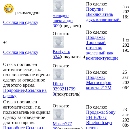
По сделке:
5 с
Покупка:
20
рекомендую
Выключатель
мельдер
16:
двух клавишный.
александр
Ссылка на сделку
309
(продавец)
По сделке:
От кого:
Продажа:
1 с
+1
Торговый
20
стеллаж
19:
Kostya_p
Ссылка на сделку
железный как
534
(покупатель)
комплектующие
Отзыв поставлен
От кого:
автоматически, т.к.
По сделке:
25
пользователь не оценил
Продажа:
авг
сделку за отведённое
Магнитофон
20
Dima
для этого время.
комета 212М
06:
9293211799
Подробнее
.
Ссылка на
0
(покупатель)
сделку
Отзыв поставлен
От кого:
автоматически, т.к.
По сделке:
23
пользователь не оценил
Продажа: Sony
авг
сделку за отведённое
FH-B700 с
20
для этого время.
Bluetooth муз
Master777
08:
Подробнее
.
Ссылка на
центр
30
(покупатель)