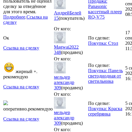
пользователь не оценил
Продажа:
сен
сделку за отведённое
Panasonic
20
для этого время.
кассетный плеер
АндрейБелей
08:
Подробнее
.
Ссылка на
RQ-V75
15
(покупатель)
сделку
От кого:
17
Ок
По сделке:
сен
Покупка: Стол
20
Magwai2022
Ссылка на сделку
11:
348
(продавец)
От кого:
По сделке:
5 с
Покупка: Панель
жирный +.
20
светодиодная от
рекомендую
мельдер
16:
светильника
александр
Ссылка на сделку
309
(продавец)
От кого:
По сделке:
5 с
Покупка: Краска
20
оперативно.рекомендую
мельдер
серебрянка
16:
александр
Ссылка на сделку
309
(продавец)
От кого: