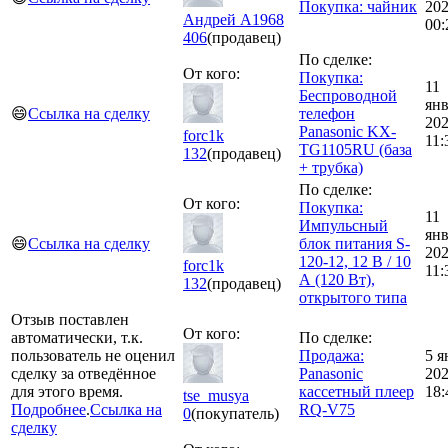
Покупка: чайник
20
Андрей А1968
00:
406
(продавец)
По сделке:
От кого:
Покупка:
11
Беспроводной
ян
😄
Ссылка на сделку
телефон
20
Panasonic KX-
forc1k
11:
TG1105RU (база
132
(продавец)
+ трубка)
По сделке:
От кого:
Покупка:
11
Импульсный
ян
😄
Ссылка на сделку
блок питания S-
20
120-12, 12 В / 10
forc1k
11:
А (120 Вт),
132
(продавец)
открытого типа
Отзыв поставлен
От кого:
автоматически, т.к.
По сделке:
пользователь не оценил
Продажа:
5 я
сделку за отведённое
Panasonic
20
для этого время.
кассетный плеер
18:
tse_musya
Подробнее
.
Ссылка на
RQ-V75
0
(покупатель)
сделку