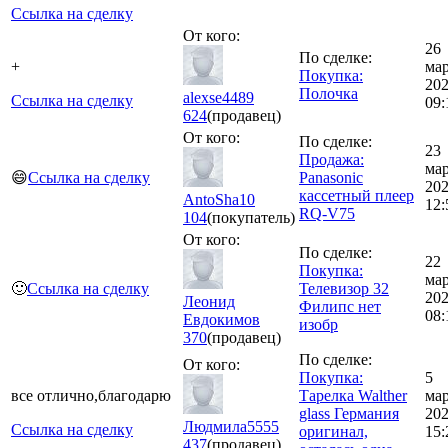
Ссылка на сделку
От кого:
26
По сделке:
+
ма
Покупка:
20
Полочка
alexse4489
Ссылка на сделку
09:
624
(продавец)
От кого:
По сделке:
23
Продажа:
ма
😄
Ссылка на сделку
Panasonic
20
кассетный плеер
AntoSha10
12:
RQ-V75
104
(покупатель)
От кого:
По сделке:
22
Покупка:
ма
🙂
Ссылка на сделку
Телевизор 32
20
Леонид
Филипс нет
08:
Евдокимов
изобр
370
(продавец)
По сделке:
От кого:
Покупка:
5
все отлично,благодарю
Тарелка Walther
ма
glass Германия
20
Людмила5555
Ссылка на сделку
оригинал,
15:
437
(продавец)