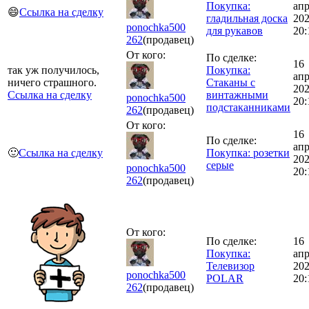
Покупка:
ап
😄
Ссылка на сделку
гладильная доска
20
ponochka500
для рукавов
20:
262
(продавец)
От кого:
По сделке:
16
так уж получилось,
Покупка:
ап
ничего страшного.
Стаканы с
20
Ссылка на сделку
винтажными
ponochka500
20:
подстаканниками
262
(продавец)
От кого:
16
По сделке:
ап
🙂
Ссылка на сделку
Покупка: розетки
20
серые
ponochka500
20:
262
(продавец)
От кого:
По сделке:
16
Покупка:
ап
Телевизор
20
ponochka500
POLAR
20:
262
(продавец)