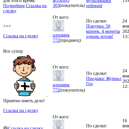
accord95
для этого время.
мультиварки
13:
303
(покупатель)
Подробнее
.
Ссылка на
redmond
сделку
От кого:
По сделке:
24
+++
Покупка: 50
ян
копеек. 4 монеты
20
алхимик
Ссылка на сделку
одним лотом!
13:
772
(продавец)
Все супер
От кого:
24
По сделке:
ян
Продажа: Журнал
20
Гео
алхимик
12:
772
(покупатель)
.
Приятно иметь дело!
Ссылка на сделку
От кого:
16
По сделке:
ян
😄
Ссылка на сделку