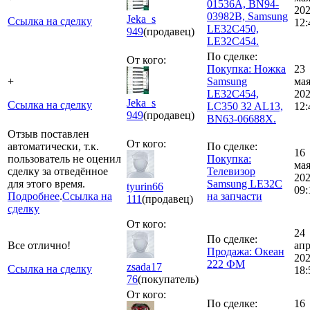
01536A, BN94-
20
03982B, Samsung
Jeka_s
Ссылка на сделку
12:
LE32C450,
949
(продавец)
LE32C454.
По сделке:
От кого:
Покупка: Ножка
23
+
Samsung
ма
LE32C454,
20
Jeka_s
Ссылка на сделку
LC350 32 AL13,
12:
949
(продавец)
BN63-06688X.
Отзыв поставлен
От кого:
автоматически, т.к.
По сделке:
16
пользователь не оценил
Покупка:
ма
сделку за отведённое
Телевизор
20
для этого время.
Samsung LE32C
tyurin66
09:
Подробнее
.
Ссылка на
на запчасти
111
(продавец)
сделку
От кого:
24
По сделке:
Все отлично!
ап
Продажа: Океан
20
222 ФМ
zsada17
Ссылка на сделку
18:
76
(покупатель)
От кого:
По сделке:
16