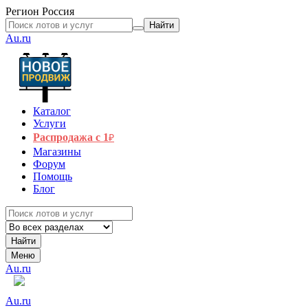
Регион
Россия
Найти
Au.ru
Каталог
Услуги
Распродажа с 1
₽
Магазины
Форум
Помощь
Блог
Найти
Меню
Au.ru
Au.ru