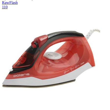
RawFlash
110