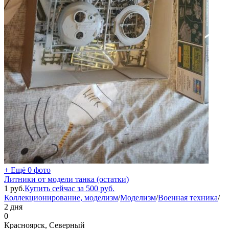
+ Ещё 0 фото
Литники от модели танка (остатки)
1
руб.
Купить сейчас за
500
руб.
Коллекционирование, моделизм
/
Моделизм
/
Военная техника
/
2 дня
0
Красноярск, Северный