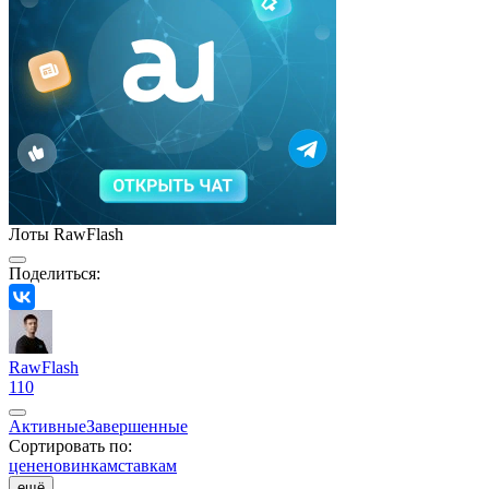
Лоты RawFlash
Поделиться:
RawFlash
110
Активные
Завершенные
Сортировать по:
цене
новинкам
ставкам
ещё