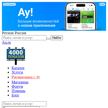
РЕКЛАМА
Регион
Россия
Найти
Au.ru
Каталог
Услуги
Распродажа с 1
₽
Магазины
Форум
Помощь
Блог