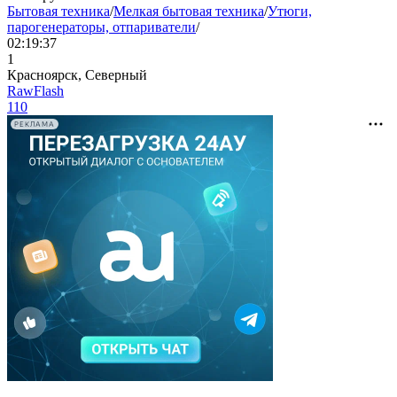
Бытовая техника
/
Мелкая бытовая техника
/
Утюги,
парогенераторы, отпариватели
/
02:19:37
1
Красноярск, Северный
RawFlash
110
РЕКЛАМА