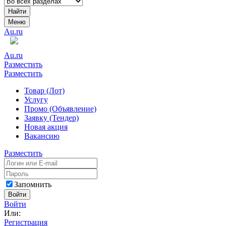
Найти
Меню
Au.ru
Au.ru
Разместить
Разместить
Товар (Лот)
Услугу
Промо (Объявление)
Заявку (Тендер)
Новая акция
Вакансию
Разместить
Запомнить
Войти
Войти
Или:
Регистрация