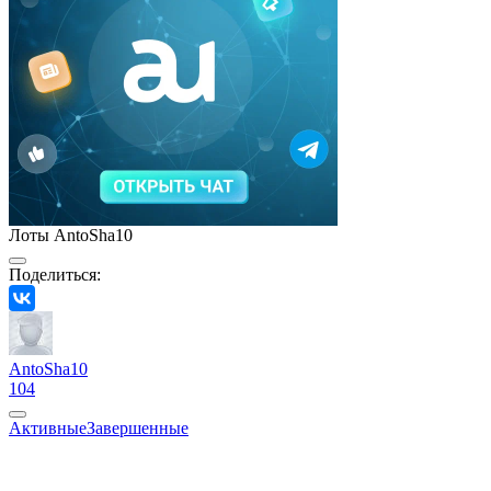
Лоты AntoSha10
Поделиться:
AntoSha10
104
Активные
Завершенные