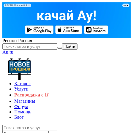
РЕКЛАМА • AU.RU
Регион
Россия
Найти
Au.ru
Каталог
Услуги
Распродажа с 1
₽
Магазины
Форум
Помощь
Блог