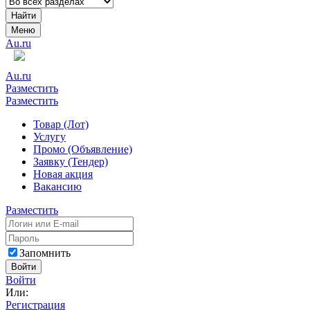
Найти
Меню
Au.ru
Au.ru
Разместить
Разместить
Товар (Лот)
Услугу
Промо (Объявление)
Заявку (Тендер)
Новая акция
Вакансию
Разместить
Запомнить
Войти
Войти
Или:
Регистрация