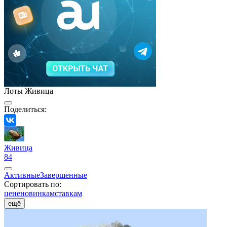
Лоты Живица
Поделиться:
Живица
84
Активные
Завершенные
Сортировать по:
цене
новинкам
ставкам
ещё