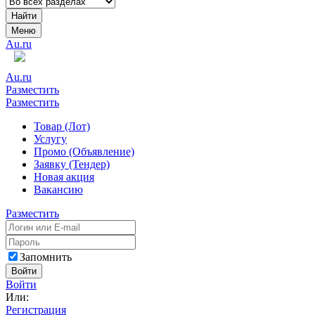
Найти
Меню
Au.ru
Au.ru
Разместить
Разместить
Товар (Лот)
Услугу
Промо (Объявление)
Заявку (Тендер)
Новая акция
Вакансию
Разместить
Запомнить
Войти
Войти
Или:
Регистрация