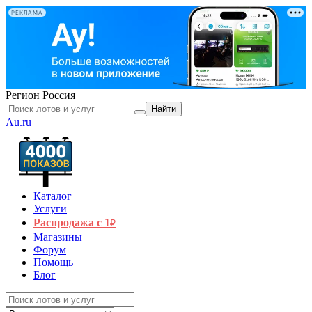
РЕКЛАМА
Регион
Россия
Найти
Au.ru
Каталог
Услуги
Распродажа с 1
₽
Магазины
Форум
Помощь
Блог