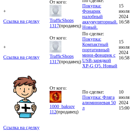
По сделке:
От кого:
Покупка:
15
+
Фонарик
июля
налобный
2024
TrafficShops
Ссылка на сделку
аккумуляторный.
16:58
1317
(продавец)
Новый.
По сделке:
От кого:
Покупка:
15
Компактный
+
июля
портативный
2024
мини-фонарик с
TrafficShops
Ссылка на сделку
16:58
USB-зарядкой
1317
(продавец)
XP-G Q5. Новый
От кого:
По сделке:
10
Покупка: Фляга
июля
алюминиевая 50
2024
1000_baksov
л
15:00
112
(продавец)
Ссылка на сделку