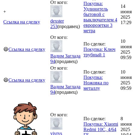
От кого:
Покупка:
14
Удлинитель
+
июня
бытовой с
2025
выключателем 4
dexster
Ссылка на сделку
17:29
евророзетки 3
253
(продавец)
метра
От кого:
10
По сделке:
июня
😄
Ссылка на сделку
Покупка: Ключ
2025
трубный 1
Вадим Заглада
09:59
94
(продавец)
От кого:
По сделке:
10
Покупка:
июня
😄
Ссылка на сделку
Ножовка по
2025
Вадим Заглада
металлу
09:59
94
(продавец)
От кого:
По сделке:
8
Покупка: Xiaomi
июня
Redmi 10C, 4/64
2025
vivrvs
ГБ
10:54