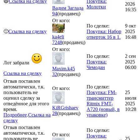
😄
Ссылка на сделку
Покупка:
2026
Молотки
Вадим Заглада
16:35
94
(продавец)
От кого:
По сделке:
9 окт
🙂
Ссылка на сделку
Покупка: Набор
2025
ka4eli
отверток 16 в 1.
16:48
7248
(продавец)
От кого:
По сделке:
2 сен
Покупка:
2025
Лот забрали
Чемодан
06:00
Maxim.k45
Ссылка на сделку
32
(продавец)
Отзыв поставлен
автоматически, т.к.
По сделке:
От кого:
пользователь не
Покупка: FM-
25
оценил сделку за
трансмиттер
июля
отведённое для этого
Ritmix FMT-
2025
KiRGrishaev
время.
A720 (новый, в
10:28
28
(продавец)
Подробнее
.
Ссылка на
упаковке)
сделку
Отзыв поставлен
По сделке:
автоматически, т.к.
От кого:
Покупка:
пользователь не
25