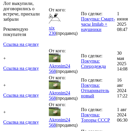
Лот выкупили,
договорились о
От кого:
По сделке:
1
встрече, приехали
Покупка: Смарт-
июня
забрали
часы Imilab +
2025
xix
Рекомендую
наушники
08:47
230
(продавец)
покупателя
Ссылка на сделку
От кого:
30
По сделке:
+
мая
Покупка:
2025
Akronim24
Спецодежда
Ссылка на сделку
14:08
568
(продавец)
От кого:
По сделке:
16
+
Покупка:
авг
Отпариватель
2024
Akronim24
Ссылка на сделку
новый
17:22
568
(продавец)
От кого:
По сделке:
1 авг
+
Покупка:
2024
Akronim24
Топоры СССР
06:30
Ссылка на сделку
568
(продавец)