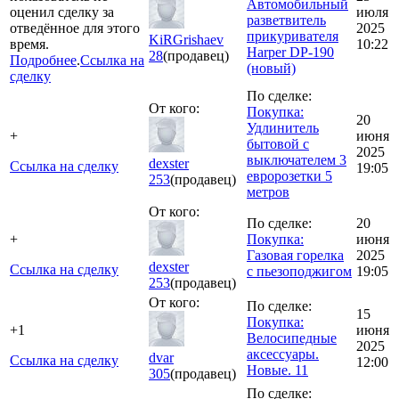
Автомобильный
оценил сделку за
июля
разветвитель
отведённое для этого
2025
прикуривателя
KiRGrishaev
время.
10:22
Harper DP-190
28
(продавец)
Подробнее
.
Ссылка на
(новый)
сделку
По сделке:
От кого:
Покупка:
20
Удлинитель
+
июня
бытовой с
2025
выключателем 3
dexster
Ссылка на сделку
19:05
евророзетки 5
253
(продавец)
метров
От кого:
По сделке:
20
+
Покупка:
июня
Газовая горелка
2025
dexster
Ссылка на сделку
с пьезоподжигом
19:05
253
(продавец)
От кого:
По сделке:
15
Покупка:
+1
июня
Велосипедные
2025
аксессуары.
dvar
Ссылка на сделку
12:00
Новые. 11
305
(продавец)
По сделке: