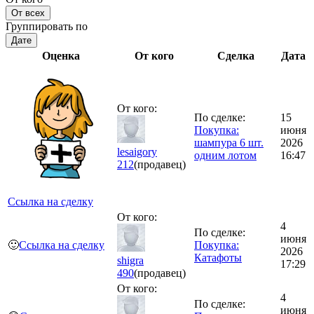
От всех
Группировать по
Дате
Оценка
От кого
Сделка
Дата
От кого:
По сделке:
15
Покупка:
июня
шампура 6 шт.
2026
lesaigory
одним лотом
16:47
212
(продавец)
Ссылка на сделку
От кого:
4
По сделке:
июня
🙂
Ссылка на сделку
Покупка:
2026
Катафоты
shigra
17:29
490
(продавец)
От кого:
4
По сделке:
июня