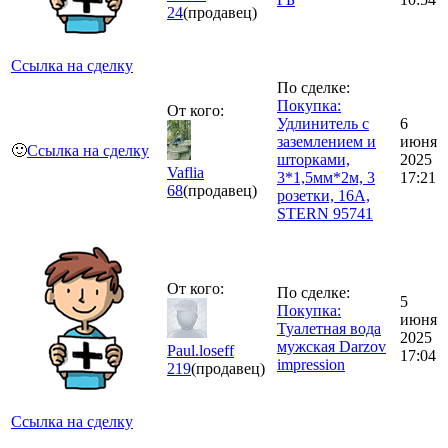
24
(продавец)
Ссылка на сделку
По сделке:
Покупка:
От кого:
Удлинитель с
6
заземлением и
июня
🙂
Ссылка на сделку
шторками,
2025
Vaflia
3*1,5мм*2м, 3
17:21
68
(продавец)
розетки, 16A,
STERN 95741
От кого:
По сделке:
5
Покупка:
июня
Туалетная вода
2025
мужская Darzov
Paul.loseff
17:04
impression
219
(продавец)
Ссылка на сделку