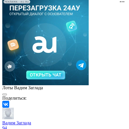
РЕКЛАМА • AU.RU
Лоты Вадим Заглада
Поделиться:
Вадим Заглада
94