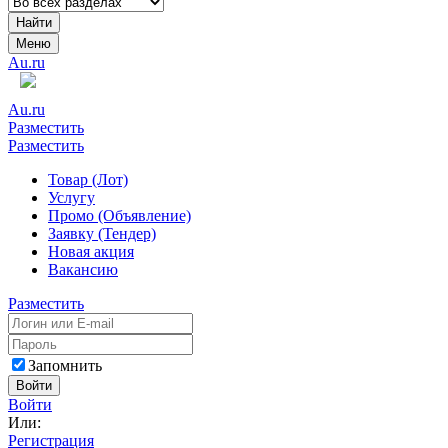
Найти
Меню
Au.ru
Au.ru
Разместить
Разместить
Товар (Лот)
Услугу
Промо (Объявление)
Заявку (Тендер)
Новая акция
Вакансию
Разместить
Запомнить
Войти
Войти
Или:
Регистрация