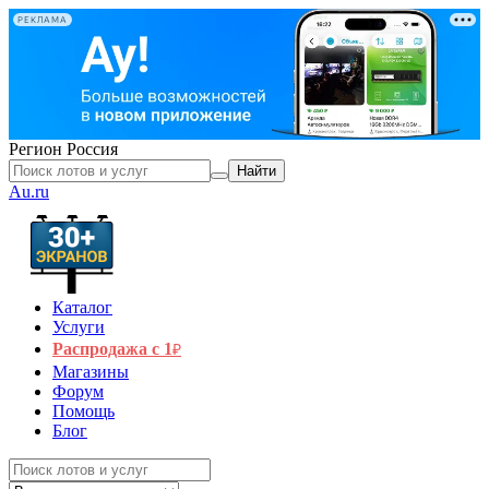
РЕКЛАМА
Регион
Россия
Найти
Au.ru
Каталог
Услуги
Распродажа с 1
₽
Магазины
Форум
Помощь
Блог