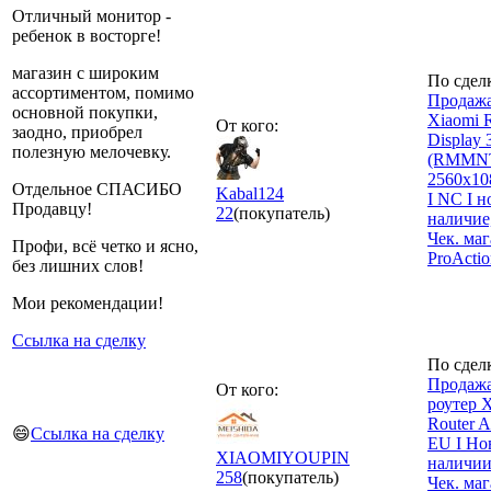
Отличный монитор -
ребенок в восторге!
магазин с широким
По сдел
ассортиментом, помимо
Продажа
основной покупки,
Xiaomi 
От кого:
заодно, приобрел
Display 
полезную мелочевку.
(RMMN
2560x10
Отдельное СПАСИБО
Kabal124
I NC I 
Продавцу!
22
(покупатель)
наличие,
Чек. ма
Профи, всё четко и ясно,
ProActi
без лишних слов!
Мои рекомендации!
Ссылка на сделку
По сдел
Продажа
От кого:
роутер 
Router 
😄
Ссылка на сделку
EU I Но
XIAOMIYOUPIN
наличии
258
(покупатель)
Чек. ма