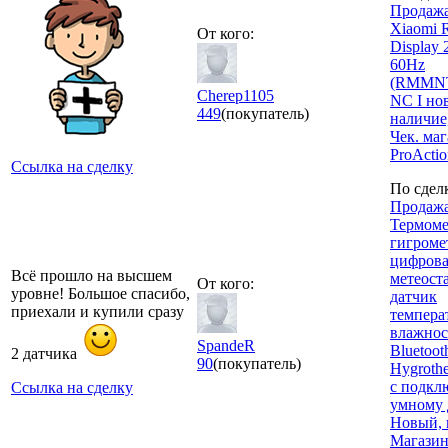
Продажа
Xiaomi 
От кого:
Display 
60Hz
(RMMNT
Cherep1105
NC I но
449
(покупатель)
наличие,
Чек. ма
ProActi
Ссылка на сделку
По сдел
Продажа
Термоме
гигроме
цифрова
Всё прошло на высшем
метеост
От кого:
уровне! Большое спасибо,
датчик
приехали и купили сразу
темпера
влажнос
SpandeR
Bluetoot
2 датчика
90
(покупатель)
Hygroth
с подкл
Ссылка на сделку
умному 
Новый, 
Магази