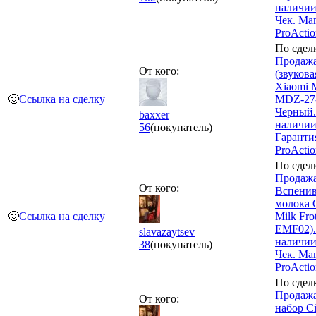
наличии
Чек. Ма
ProActi
По сдел
Продажа
От кого:
(звукова
Xiaomi 
🙂
Ссылка на сделку
MDZ-27
Черный.
baxxer
наличии
56
(покупатель)
Гаранти
ProActio
По сдел
Продажа
От кого:
Вспенив
молока C
🙂
Ссылка на сделку
Milk Fro
EMF02).
slavazaytsev
наличии
38
(покупатель)
Чек. Ма
ProActi
По сдел
Продаж
От кого:
набор Ci