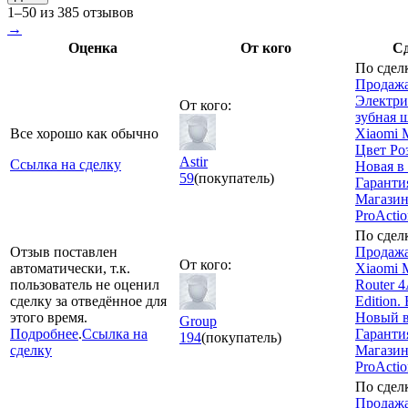
1–50 из 385 отзывов
→
Оценка
От кого
С
По сдел
Продажа
Электри
От кого:
зубная 
Все хорошо как обычно
Xiaomi M
Цвет Ро
Astir
Ссылка на сделку
Новая в
59
(покупатель)
Гарантия
Магази
ProActi
По сдел
Отзыв поставлен
Продажа
От кого:
автоматически, т.к.
Xiaomi 
пользователь не оценил
Router 4
сделку за отведённое для
Edition.
этого время.
Новый в
Group
Подробнее
.
Ссылка на
Гарантия
194
(покупатель)
сделку
Магази
ProActi
По сдел
Продажа