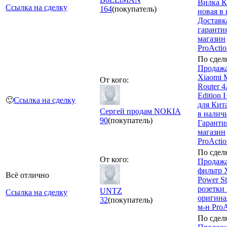
Вилка К
Ссылка на сделку
164
(покупатель)
новая в
Доставк
гарантия
магазин
ProActi
По сдел
Продажа
Xiaomi 
От кого:
Router 4
Edition 
🙂
Ссылка на сделку
для Кит
Сергей продам NOKIA
в налич
90
(покупатель)
Гарантия
магазин
ProActi
По сдел
От кого:
Продажа
фильтр 
Всё отлично
Power St
розетки
UNTZ
Ссылка на сделку
оригина
32
(покупатель)
м-н Pro
По сдел