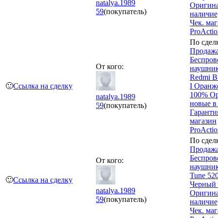
natalya.1989
Оригина
59
(покупатель)
наличие
Чек. ма
ProActi
По сдел
Продажа
Беспров
От кого:
наушник
Redmi B
🙂
Ссылка на сделку
I Оранж
100% Ор
natalya.1989
новые в
59
(покупатель)
Гарантия
магазин
ProActi
По сдел
Продажа
Беспров
От кого:
наушни
Tune 52
🙂
Ссылка на сделку
Черный 
natalya.1989
Оригина
59
(покупатель)
наличие
Чек. ма