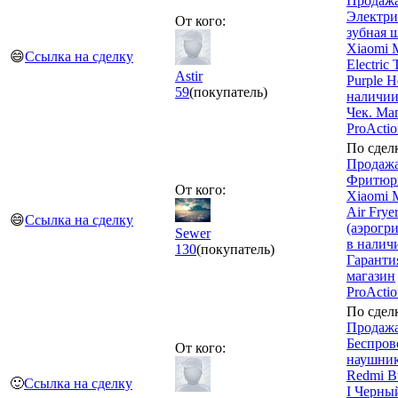
Продажа
Электри
От кого:
зубная 
Xiaomi M
😄
Ссылка на сделку
Electric
Astir
Purple Н
59
(покупатель)
наличии
Чек. Ма
ProActi
По сдел
Продажа
Фритюр
От кого:
Xiaomi M
Air Frye
😄
Ссылка на сделку
(аэрогри
Sewer
в налич
130
(покупатель)
Гарантия
магазин
ProActi
По сдел
Продажа
Беспров
От кого:
наушник
Redmi B
🙂
Ссылка на сделку
I Черны