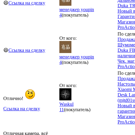
дальном
😄
Ссылка на сделку
Duka TR
менеджер youpin
Новый в
4
(покупатель)
Гарантия
Магази
ProActi
По сдел
От кого:
Продажа
Шумоме
😄
Ссылка на сделку
Duka FB
наличии
менеджер youpin
Чек. ма
4
(покупатель)
ProActi
По сдел
Продажа
Настоль
От кого:
Xiaomi 
Desk La
Отлично!
(mjtd01ss
Waskul
Новый в
Ссылка на сделку
11
(покупатель)
гарантия
Магази
ProActi
Отличная камера, всё