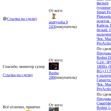
фильтр
(удлинит
От кого:
Smart P
Platoonin
😄
Ссылка на сделку
розеток
andryusha.9
Кабель 
243
(покупатель)
белый. 
наличии
Чек. Ма
ProActi
По сдел
Продажа
Redmi Di
От кого:
G24 / IP
Спасибо, монитор супер
180Hz (
RG) I C
Bashu
Ссылка на сделку
в налич
280
(покупатель)
Гарантия
Чек. Ма
ProActi
По сдел
Продажа
Смартфо
От кого:
Всё отлично, приятно
Redmi 1