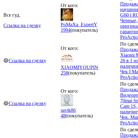
Продажа
От кого:
наушник
Все гуд.
G60 l R
Черные,
PoMaXa_ExpertY
Ссылка на сделку
оригина
1994
(покупатель)
гаранти
ProActio
По сдел
От кого:
Продажа
Xiaomi M
😄
Ссылка на сделку
26 в 1 н
наличии
XIAOMIYOUPIN
Чек I М
258
(покупатель)
ProActi
По сдел
Продажа
От кого:
Видеоре
70mai S
😄
Ссылка на сделку
Cam 1S,
savik86
наличие,
48
(покупатель)
Чек. Ма
ProActio
По сдел
Продажа