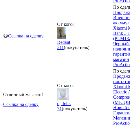
ProActi
По сдел
Продажа
Внешни
аккумул
От кого:
Xiaomi 
Bank 3 
😄
Ссылка на сделку
(PLM13Z
Redant
Черный 
211
(покупатель)
наличии
гарантия
магазин
ProActi
По сдел
Продаж
портати
От кого:
Xiaomi M
Electric 
Отличный магазин!
Compres
(MJCQB
dj_lelik
Ссылка на сделку
Новый в
31
(покупатель)
Гарантия
Магази
ProActi