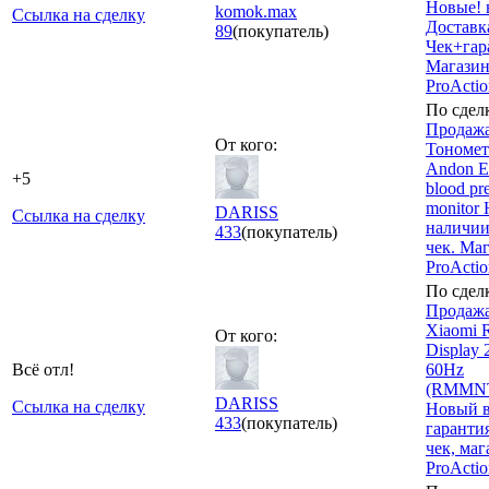
Новые! 
komok.max
Ссылка на сделку
Доставк
89
(покупатель)
Чек+гар
Магази
ProActio
По сдел
Продажа
От кого:
Тономет
Andon El
+5
blood pr
monitor
DARISS
Ссылка на сделку
наличии
433
(покупатель)
чек. Ма
ProActi
По сдел
Продажа
Xiaomi 
От кого:
Display 
Всё отл!
60Hz
(RMMNT
DARISS
Ссылка на сделку
Новый в
433
(покупатель)
гарантия
чек, маг
ProActi