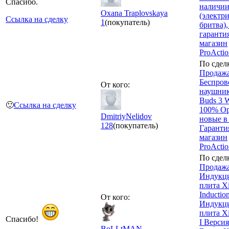
Спасибо.
наличии
Oxana Traplovskaya
(электр
Ссылка на сделку
1
(покупатель)
бритва),
гарантия
магазин
ProActi
По сдел
Продажа
Беспров
От кого:
наушник
Buds 3 W
🙂
Ссылка на сделку
100% Ор
DmitriyNelidov
новые в
128
(покупатель)
Гарантия
магазин
ProActi
По сдел
Продажа
Индукц
плита X
Inductio
От кого:
Индукц
плита Xi
Спасибо!
I Версия
BoLLtMAN