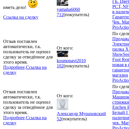
ГБ. Цве
РСТ, NF
иметь дело!
yamaha6060
в налич
712
(покупатель)
Гарантия
Ссылка на сделку
Чек. Ма
ProActi
По сдел
Продажа
Отзыв поставлен
Электри
автоматически, т.к.
От кого:
пилка X
пользователь не оценил
ShowSee 
сделку за отведённое для
Foot Rem
kosmonavt2010
этого время.
новая в 
102
(покупатель)
Подробнее
.
Ссылка на
гарантия
сделку
магазин
ProActi
По сдел
Отзыв поставлен
Продажа
От кого:
автоматически, т.к.
Машинк
пользователь не оценил
стрижки
сделку за отведённое для
Enchen B
этого время.
Белый I 
Александр Мураховский
Подробнее
.
Ссылка на
наличии
52
(покупатель)
сделку
чек. Ма
ProActio