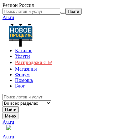
Регион
Россия
Найти
Au.ru
Каталог
Услуги
Распродажа с 1
₽
Магазины
Форум
Помощь
Блог
Найти
Меню
Au.ru
Au.ru