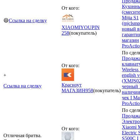
Продажа
Кухонны
От кого:
(смесите
Mijia S1
😄
Ссылка на сделку
(mjclsmp
XIAOMIYOUPIN
новый в
258
(покупатель)
гарантия
магазин
ProActi
По сдел
Продаж
клавиат
От кого:
Wireless 
+
english v
(XMJS0
Красноут
Ссылка на сделку
черный 
МАГАЗИН
958
(покупатель)
наличии
чек I М
ProActi
По сдел
Продажа
Электро
Xiaomi M
От кого:
Electric 
Отличная бритва.
S500C I 