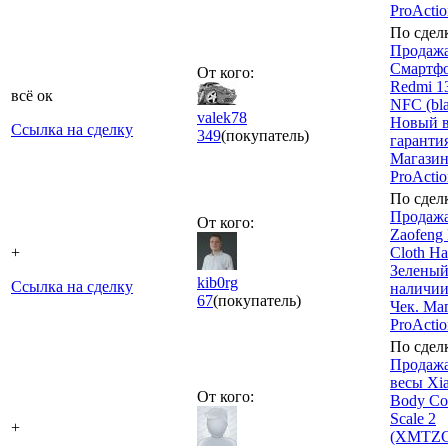
ProActio
По сдел
Продажа
Смартфо
От кого:
Redmi 1
всё ок
NFC (bla
valek78
Новый в
Ссылка на сделку
349
(покупатель)
гарантия
Магази
ProActi
По сдел
Продажа
От кого:
Zaofeng 
+
Cloth H
Зеленый
kib0rg
Ссылка на сделку
наличии
67
(покупатель)
Чек. Ма
ProActi
По сдел
Продажа
весы Xi
От кого:
Body Co
Scale 2
+
(XMTZC