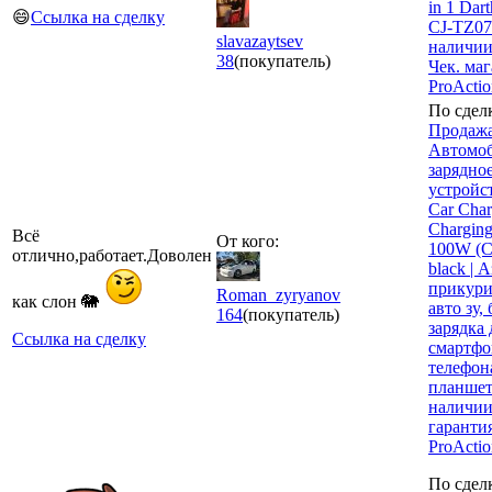
in 1 Dart
😄
Ссылка на сделку
CJ-TZ07
slavazaytsev
наличии
38
(покупатель)
Чек. ма
ProActio
По сдел
Продажа
Автомо
зарядно
устройс
Car Char
Charging
Всё
От кого:
100W (
отлично,работает.Доволен
black | А
прикури
Roman_zyryanov
как слон 🐘
авто зу,
164
(покупатель)
зарядка 
Ссылка на сделку
смартфо
телефон
планшет
наличии
гаранти
ProActi
По сдел