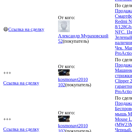
По сдел
Продажа
Смартфо
От кого:
Redmi N
8/128Gb
😄
Ссылка на сделку
NFC. Цв
Александр Мураховский
Зеленый
52
(покупатель)
наличии
Чек. Ма
ProActi
По сдел
Продажа
От кого:
Машинк
+++
стрижки 
kosmonavt2010
Clipper 
Ссылка на сделку
102
(покупатель)
гаранти
ProActio
По сдел
Продажа
Беспров
От кого:
мышь M
+++
Mouse Li
(MW23M
kosmonavt2010
Ссылка на сделку
Черный.
102
(покупатель)