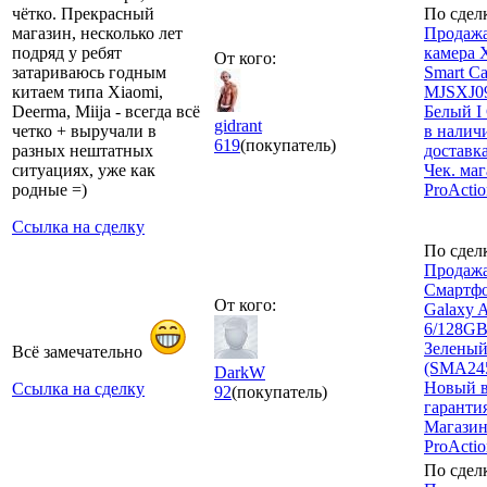
чётко. Прекрасный
По сдел
магазин, несколько лет
Продажа
подряд у ребят
камера 
От кого:
затариваюсь годным
Smart Ca
китаем типа Xiaomi,
MJSXJ0
Deerma, Miija - всегда всё
Белый I
gidrant
четко + выручали в
в налич
619
(покупатель)
разных нештатных
доставка
ситуациях, уже как
Чек. ма
родные =)
ProActi
Ссылка на сделку
По сдел
Продажа
Смартфо
От кого:
Galaxy 
6/128GB
Зелены
Всё замечательно
(SMA245
DarkW
Новый в
Ссылка на сделку
92
(покупатель)
гарантия
Магази
ProActi
По сдел