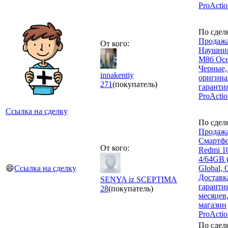
ProActi
По сдел
Продажа
От кого:
Наушни
M86 Oce
Черные,
innakentiy
оригина
271
(покупатель)
гаранти
ProActio
Ссылка на сделку
По сдел
Продажа
Смартфо
От кого:
Redmi 1
4/64GB 
😄
Ссылка на сделку
Global, 
Доставка
SENYA iz SCEPTIMA
гаранти
28
(покупатель)
месяцев,
магазин
ProActi
По сдел