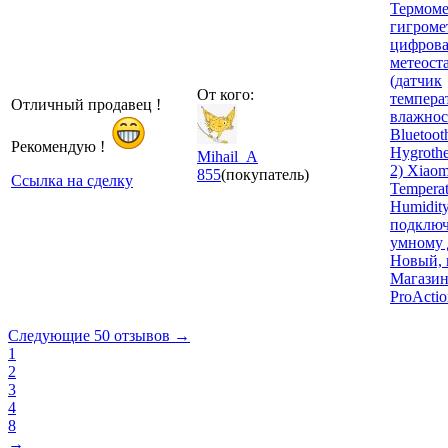
Термоме
гигроме
цифрова
метеост
(датчик
От кого:
темпера
Отличный продавец !
влажнос
Bluetoot
Рекомендую !
Hygroth
Mihail_A
2) Xiaom
855
(покупатель)
Ссылка на сделку
Temperat
Humidity
подключ
умному 
Новый, 
Магази
ProActio
Следующие 50 отзывов →
1
2
3
4
8
→