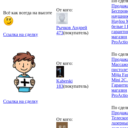
По сдел
Продажа
От кого:
Беспров
Всё как всегда на высоте
наушник
Haylou 
белые I
Рычков Андрей
гарантия
473
(покупатель)
Ссылка на сделку
магазин
ProActio
По сдел
Продажа
От кого:
Массаж
пистоле
Mijia Fa
Mini 2C
Kaberski
Гарантия
183
(покупатель)
магазин
ProActi
Ссылка на сделку
По сдел
Продажа
Телеско
От кого:
лазерны