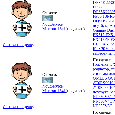
DFS5K2230
FР85
DFS5К22305
От кого:
FР85 13NR0
DQ5D587G0
NoutService
ноутбука As
Магазин
1641
(продавец)
Gaming Dash
FX517 FX5
FX517ZE F
F15 FX517
Ссылка на сделку
RTX3050 20
видеочипа,
По сделке:
Покупка: Б/
радиатор, т
системы ох
От кого:
QMLE5 QC
AT0RS0010
NoutService
AT0RT0010A
Магазин
1641
(продавец)
ноутбука Sa
NP350V5C 
NP350V4C 
NP355V5C
Ссылка на сделку
По сделке: