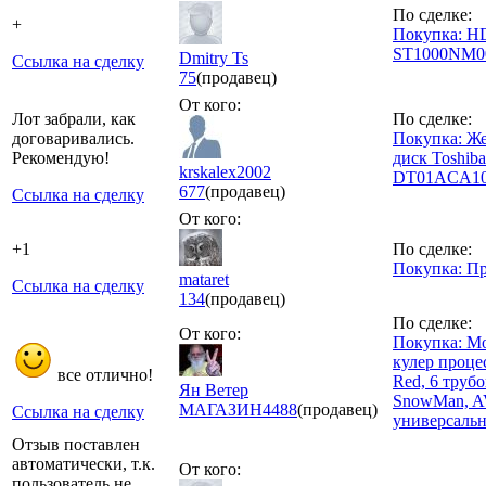
По сделке:
+
Покупка: 
ST1000NM0
Dmitry Ts
Ссылка на сделку
75
(продавец)
От кого:
Лот забрали, как
По сделке:
договаривались.
Покупка: Ж
Рекомендую!
диск Toshiba
krskalex2002
DT01ACA10
677
(продавец)
Ссылка на сделку
От кого:
+1
По сделке:
Покупка: П
mataret
Ссылка на сделку
134
(продавец)
По сделке:
От кого:
Покупка: 
кулер проце
все отлично!
Red, 6 трубо
Ян Ветер
SnowMan, AV
МАГАЗИН
4488
(продавец)
Ссылка на сделку
универсаль
Отзыв поставлен
автоматически, т.к.
От кого:
пользователь не