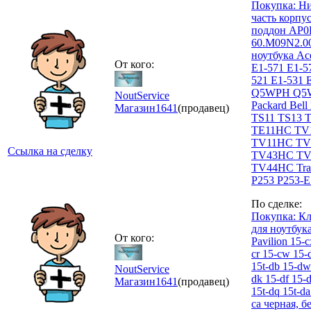
Покупка: Н
часть корпус
поддон AP0
60.M09N2.00
ноутбука Ace
От кого:
E1-571 E1-5
521 E1-531 
Q5WPH Q5
NoutService
Packard Bell
Магазин
1641
(продавец)
TS11 TS13 
TE11HC TV
TV11HC TV
Ссылка на сделку
TV43HC TV
TV44HC Tra
P253 P253-
По сделке:
Покупка: Кл
для ноутбук
От кого:
Pavilion 15-c
cr 15-cw 15-
15t-db 15-dw
NoutService
dk 15-df 15-
Магазин
1641
(продавец)
15t-dq 15t-da
ca черная, б