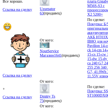
Все хорошо.
плата Gigab
M56S-S3 с
Uzurpator
Ссылка на сделку
процессором
63
(продавец)
X2 5200+
По сделке:
Покупка: Б/
оригинальн
аккумулятор,
АКБ HT03X
От кого:
IB8O для но
Pavilion 14-c
ck 14-cm 14-
NoutService
15-cs 15-cw 
Магазин
1641
(продавец)
15-dw 15-dy 
ca 240 G7 24
255 256 340 
G7, 41.9Wh
Ссылка на сделку
11.55V изно
От кого:
По сделке:
+
Покупка: S
ST1000DX0
Dmitry Ts
Ссылка на сделку
75
(продавец)
От кого: