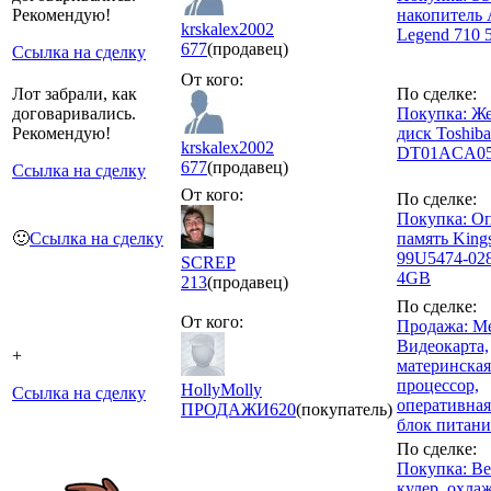
Рекомендую!
накопитель 
krskalex2002
Legend 710 
677
(продавец)
Ссылка на сделку
От кого:
Лот забрали, как
По сделке:
договаривались.
Покупка: Ж
Рекомендую!
диск Toshib
krskalex2002
DT01ACA0
677
(продавец)
Ссылка на сделку
От кого:
По сделке:
Покупка: О
🙂
Ссылка на сделку
память King
99U5474-02
SCREP
4GB
213
(продавец)
По сделке:
От кого:
Продажа: М
Видеокарта,
+
материнская
процессор,
HollyMolly
Ссылка на сделку
оперативная
ПРОДАЖИ
620
(покупатель)
блок питани
По сделке:
Покупка: Ве
кулер, охла