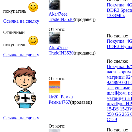
Покупка: 4G
DDR3 Spect
покупатель
Aka47eee
1333Mhz
TradeIN
3530
(продавец)
Ссылка на сделку
От кого:
Отличный
По сделке:
Покупка: 4G
покупатель
DDR3 Hynix
Aka47eee
TradeIN
3530
(продавец)
Ссылка на сделку
По сделке:
Покупка: Б/
часть корпу
матрицы 924
От кого:
924899-001 
заглушками,
шлейфом, и
kir20_Ремка
матрицей H
Ремка
4767
(продавец)
ноутбука HP 
15-BS 15-B
250 G6 255 
Ссылка на сделку
C129
От кого:
По сделке: