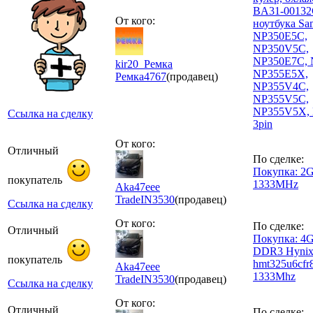
BA31-00132
От кого:
ноутбука Sa
NP350E5C,
NP350V5C,
NP350E7C, 
kir20_Ремка
NP355E5X,
Ремка
4767
(продавец)
NP355V4C,
NP355V5C,
NP355V5X,
Ссылка на сделку
3pin
От кого:
Отличный
По сделке:
Покупка: 2
покупатель
1333MHz
Aka47eee
TradeIN
3530
(продавец)
Ссылка на сделку
От кого:
По сделке:
Отличный
Покупка: 4G
DDR3 Hyni
покупатель
hmt325u6cfr
Aka47eee
1333Mhz
TradeIN
3530
(продавец)
Ссылка на сделку
От кого:
Отличный
По сделке: