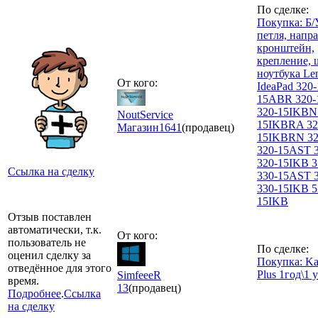
По сделке:
Покупка: Б/
петля, напр
кронштейн,
крепление, 
ноутбука Le
От кого:
IdeaPad 320-
15ABR 320
320-15IKBN
NoutService
15IKBRA 32
Магазин
1641
(продавец)
15IKBRN 32
320-15AST 
320-15IKB 
Ссылка на сделку
330-15AST 
330-15IKB 5
15IKB
Отзыв поставлен
автоматически, т.к.
От кого:
пользователь не
По сделке:
оценил сделку за
Покупка: Ka
отведённое для этого
Plus 1год\1 у
SimfeeeR
время.
13
(продавец)
Подробнее
.
Ссылка
на сделку