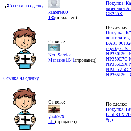
Покупка: К
🙂
Ссылка на сделку
лазерный Ac
kamerer80
CE255X
185
(продавец)
По сделке:
Покупка: Б/
вентилятор,
От кого:
BA31-00132
ноутбука Sa
NP350E5C 
NoutService
NP350E7C 
Магазин
1641
(продавец)
NP355E5X 
NP355V5C 
NP365E5C 3
Ссылка на сделку
От кого:
По сделке:
Покупка: Ви
Palit RTX 20
grish979
8gb
511
(продавец)