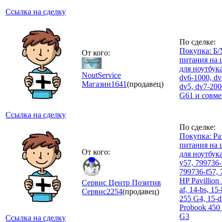
Ссылка на сделку
По сделке:
Покупка: Б/
От кого:
питания на
для ноутбук
NoutService
dv6-1000, dv
Магазин
1641
(продавец)
dv5, dv7-20
G61 и совм
Ссылка на сделку
По сделке:
Покупка: Ра
питания на
От кого:
для ноутбук
y57, 799736-
799736-f57, 
HP Pavillion 
Сервис Центр Позитив
af, 14-bs, 15
Сервис
2254
(продавец)
255 G4, 15-d
Probook 450
G3
Ссылка на сделку