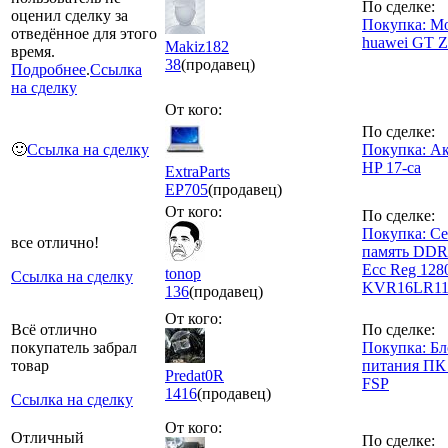
По сделке:
оценил сделку за
Покупка: М
отведённое для этого
huawei GT
Makiz182
время.
38
(продавец)
Подробнее
.
Ссылка
на сделку
От кого:
По сделке:
🙂
Ссылка на сделку
Покупка: А
HP 17-ca
ExtraParts
EP
705
(продавец)
От кого:
По сделке:
Покупка: Се
все отлично!
память DDR
Ecc Reg 128
tonop
Ссылка на сделку
KVR16LR1
136
(продавец)
От кого:
Всё отлично
По сделке:
покупатель забрал
Покупка: Бл
товар
питания ПК 
Predat0R
FSP
1416
(продавец)
Ссылка на сделку
От кого:
Отличный
По сделке: