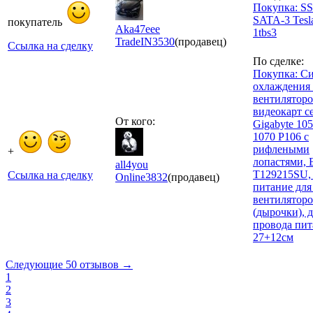
Покупка: S
SATA-3 Tesla
покупатель
Aka47eee
1tbs3
TradeIN
3530
(продавец)
Ссылка на сделку
По сделке:
Покупка: С
охлаждения 
вентиляторо
видеокарт с
От кого:
Gigabyte 10
1070 P106 с
рифлеными
+
лопастями, 
all4you
T129215SU,
Ссылка на сделку
Online
3832
(продавец)
питание для
вентиляторо
(дырочки), 
провода пит
27+12см
Следующие 50 отзывов →
1
2
3