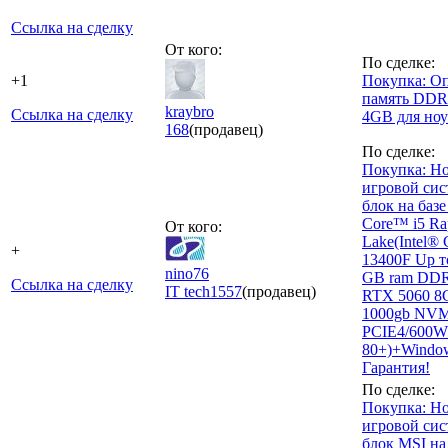
Ссылка на сделку
От кого:
По сделке:
+1
Покупка: О
память DDR
kraybro
Ссылка на сделку
4GB для ноу
168
(продавец)
По сделке:
Покупка: Н
игровой си
блок на базе
Core™ i5 Ra
От кого:
Lake(Intel®
+
13400F Up то
nino76
GB ram DDR
Ссылка на сделку
IT tech
1557
(продавец)
RTX 5060 8
1000gb NV
PCIE4/600W
80+)+Window
Гарантия!
По сделке:
Покупка: Н
игровой си
блок MSI на 