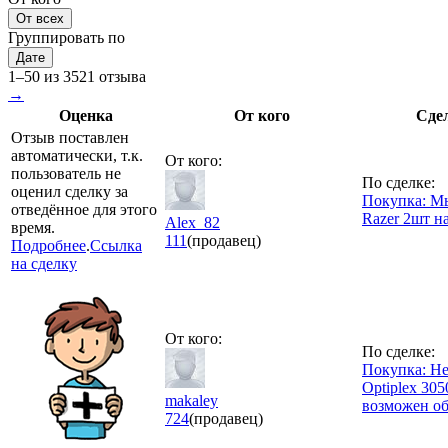
От всех
Группировать по
Дате
1–50 из 3521 отзыва
→
Оценка
От кого
Сде
Отзыв поставлен
автоматически, т.к.
От кого:
пользователь не
По сделке:
оценил сделку за
Покупка: 
отведённое для этого
Razer 2шт н
Alex_82
время.
111
(продавец)
Подробнее
.
Ссылка
на сделку
От кого:
По сделке:
Покупка: Не
Optiplex 305
makaley
возможен о
724
(продавец)