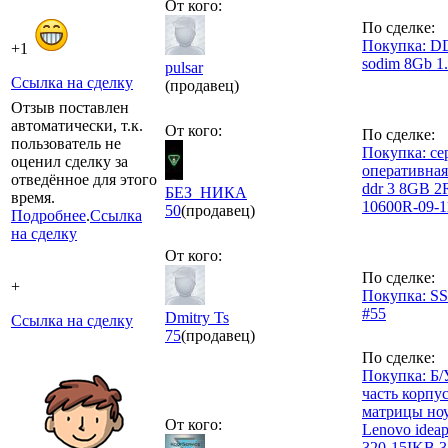
От кого:
По сделке:
Покупка: D
+1
sodim 8Gb 1
pulsar
Ссылка на сделку
(продавец)
Отзыв поставлен
автоматически, т.к.
От кого:
По сделке:
пользователь не
Покупка: се
оценил сделку за
оперативная
отведённое для этого
ddr 3 8GB 2
БЕЗ_НИКА
время.
10600R-09-1
50
(продавец)
Подробнее
.
Ссылка
на сделку
От кого:
По сделке:
+
Покупка: S
#55
Dmitry Ts
Ссылка на сделку
75
(продавец)
По сделке:
Покупка: Б/
часть корпус
матрицы но
От кого:
Lenovo idea
320-15IKB 3