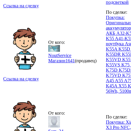
подсветкой
Ссылка на сделку
По сделке:
Покупка:
Оригиналь
аккумулятор,
АКБ A32-K5
K55 A41-K5
От кого:
ноутбука As
K55A K55D
K55DR K55
NoutService
K55VD K55
Магазин
1641
(продавец)
K55VS K75
K75D K75D
K75VD K75
Ссылка на сделку
A45 A55 A7
K45A X55 K
56Wh, 5100
От кого:
По сделке:
Покупка: Xi
X3 Pro NFC,