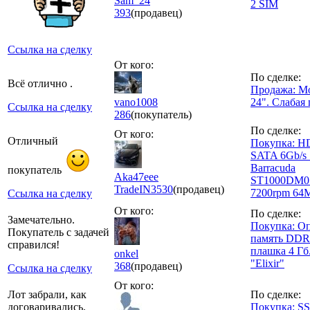
Sam_24
2 SIM
393
(продавец)
Ссылка на сделку
От кого:
По сделке:
Всё отлично .
Продажа: М
vano1008
24". Слабая 
Ссылка на сделку
286
(покупатель)
По сделке:
От кого:
Отличный
Покупка: H
SATA 6Gb/s 
Barracuda
покупатель
Aka47eee
ST1000DM01
TradeIN
3530
(продавец)
7200rpm 64
Ссылка на сделку
От кого:
По сделке:
Замечательно.
Покупка: О
Покупатель с задачей
память DDR
справился!
плашка 4 Гб
onkel
"Elixir"
368
(продавец)
Ссылка на сделку
От кого:
Лот забрали, как
По сделке:
договаривались.
Покупка: S