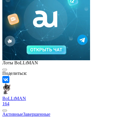
Лоты BoLLtMAN
Поделиться:
BoLLtMAN
164
Активные
Завершенные