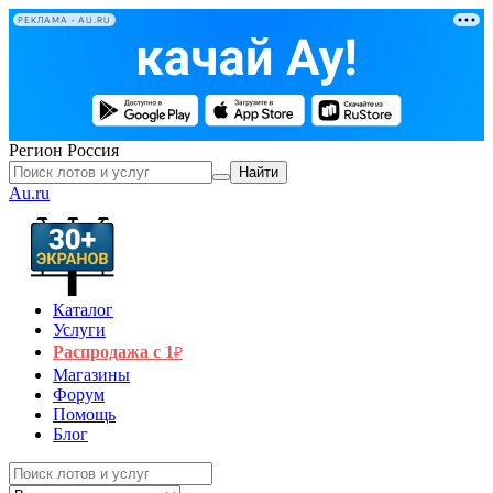
РЕКЛАМА • AU.RU
Регион
Россия
Найти
Au.ru
Каталог
Услуги
Распродажа с 1
₽
Магазины
Форум
Помощь
Блог