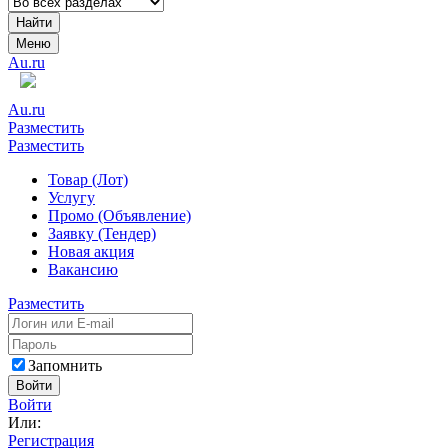
Найти
Меню
Au.ru
Au.ru
Разместить
Разместить
Товар (Лот)
Услугу
Промо (Объявление)
Заявку (Тендер)
Новая акция
Вакансию
Разместить
Запомнить
Войти
Войти
Или:
Регистрация