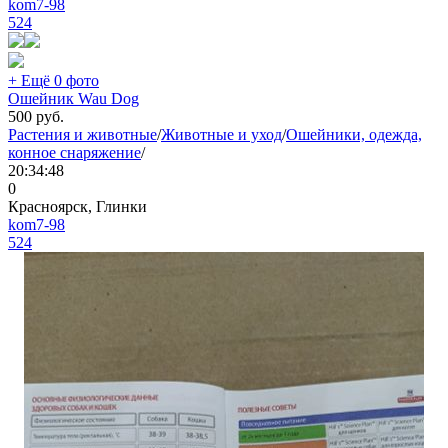
kom7-98
524
+ Ещё 0 фото
Ошейник Wau Dog
500
руб.
Растения и животные
/
Животные и уход
/
Ошейники, одежда,
конное снаряжение
/
20:34:48
0
Красноярск, Глинки
kom7-98
524