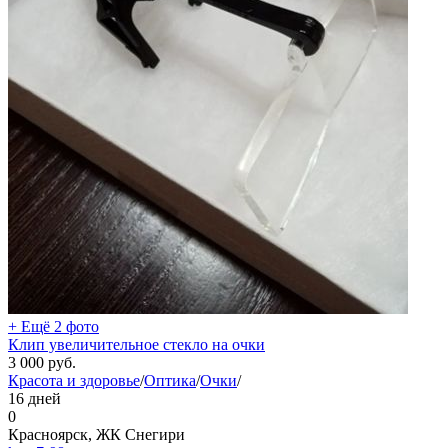
+ Ещё 2 фото
Клип увеличительное стекло на очки
3 000
руб.
Красота и здоровье
/
Оптика
/
Очки
/
16 дней
0
Красноярск, ЖК Снегири