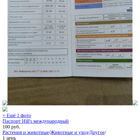
+ Ещё 1 фото
Паспорт Hill's международный
100
руб.
Растения и животные
/
Животные и уход
/
Другое
/
1 день