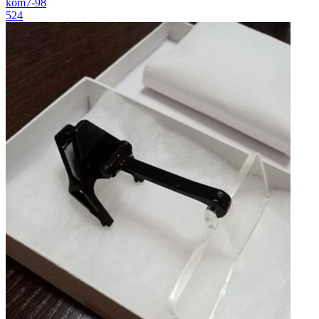
kom7-98
524