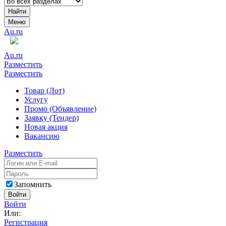
Найти
Меню
Au.ru
Au.ru
Разместить
Разместить
Товар (Лот)
Услугу
Промо (Объявление)
Заявку (Тендер)
Новая акция
Вакансию
Разместить
Запомнить
Войти
Войти
Или:
Регистрация