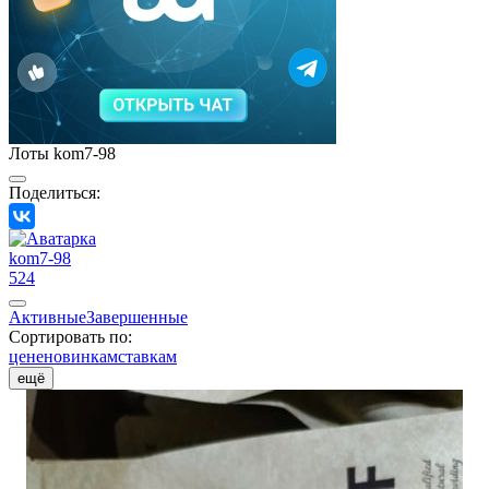
Лоты kom7-98
Поделиться:
kom7-98
524
Активные
Завершенные
Сортировать по:
цене
новинкам
ставкам
ещё