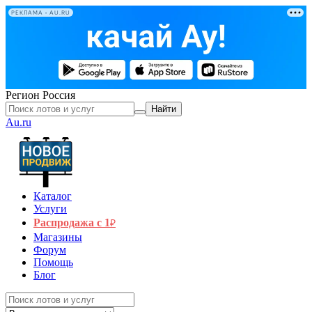
РЕКЛАМА • AU.RU
Регион
Россия
Найти
Au.ru
Каталог
Услуги
Распродажа с 1
₽
Магазины
Форум
Помощь
Блог