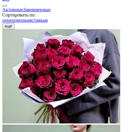
Активные
Завершенные
Сортировать по:
цене
новинкам
ставкам
ещё