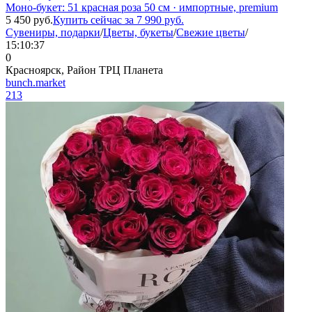
Моно-букет: 51 красная роза 50 см · импортные, premium
5 450
руб.
Купить сейчас за
7 990
руб.
Сувениры, подарки
/
Цветы, букеты
/
Свежие цветы
/
15:10:37
0
Красноярск, Район ТРЦ Планета
bunch.market
213