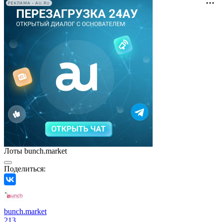
РЕКЛАМА • AU.RU
Лоты bunch.market
Поделиться:
bunch.market
213