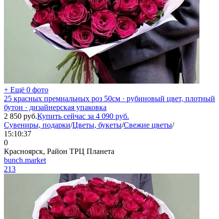
+ Ещё 0 фото
25 красных премиальных роз 50см · рубиновый цвет, плотный
бутон · дизайнерская упаковка
2 850
руб.
Купить сейчас за
4 090
руб.
Сувениры, подарки
/
Цветы, букеты
/
Свежие цветы
/
15:10:37
0
Красноярск, Район ТРЦ Планета
bunch.market
213