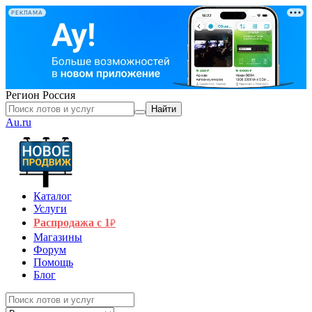
РЕКЛАМА
Регион
Россия
Найти
Au.ru
Каталог
Услуги
Распродажа с 1
₽
Магазины
Форум
Помощь
Блог