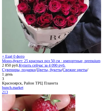
+ Ещё 0 фото
Моно-букет: 25 красных роз 50 см · импортные, premuium
2 850
руб.
Купить сейчас за
4 090
руб.
Сувениры, подарки
/
Цветы, букеты
/
Свежие цветы
/
1 день
3
Красноярск, Район ТРЦ Планета
bunch.market
213