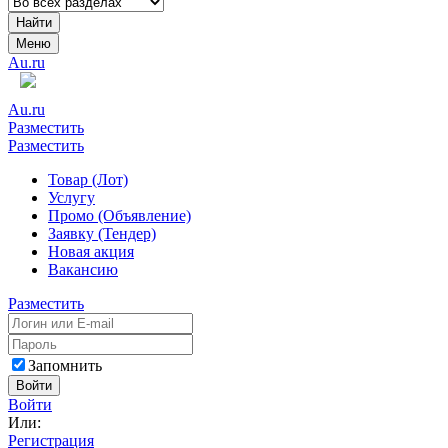
Найти
Меню
Au.ru
Au.ru
Разместить
Разместить
Товар (Лот)
Услугу
Промо (Объявление)
Заявку (Тендер)
Новая акция
Вакансию
Разместить
Запомнить
Войти
Войти
Или:
Регистрация