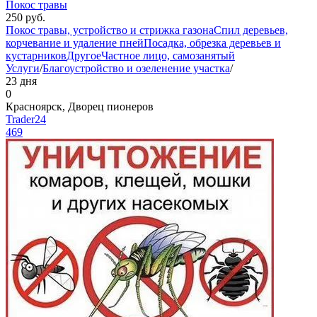
Покос травы
250
руб.
Покос травы, устройство и стрижка газона
Спил деревьев,
корчевание и удаление пней
Посадка, обрезка деревьев и
кустарников
Другое
Частное лицо, самозанятый
Услуги
/
Благоустройство и озеленение участка
/
23 дня
0
Красноярск, Дворец пионеров
Trader24
469