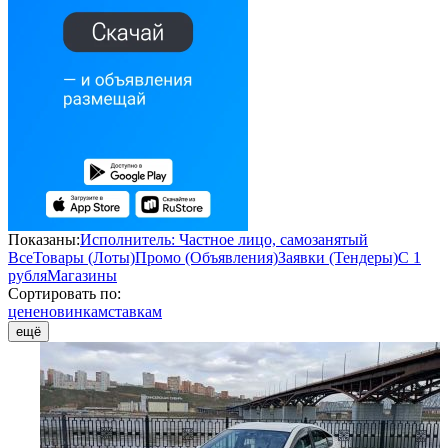
Показаны:
Исполнитель: Частное лицо, самозанятый
Все
Товары (Лоты)
Промо (Объявления)
Заявки (Тендеры)
С 1
рубля
Магазины
Сортировать по:
цене
новинкам
ставкам
ещё