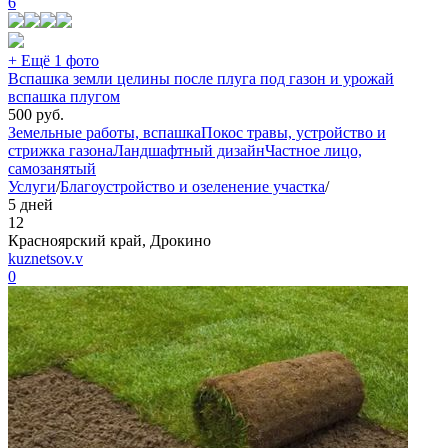
6
+ Ещё 1 фото
Вспашка земли целины после плуга под газон и урожай
вспашка плугом
500
руб.
Земельные работы, вспашка
Покос травы, устройство и
стрижка газона
Ландшафтный дизайн
Частное лицо,
самозанятый
Услуги
/
Благоустройство и озеленение участка
/
5 дней
12
Красноярский край, Дрокино
kuznetsov.v
0