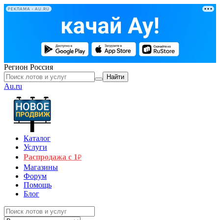
РЕКЛАМА • AU.RU
Регион
Россия
Найти
Au.ru
Каталог
Услуги
Распродажа с 1
₽
Магазины
Форум
Помощь
Блог