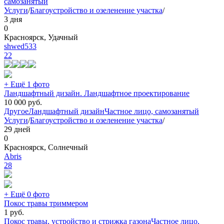
самозанятый
Услуги
/
Благоустройство и озеленение участка
/
3 дня
0
Красноярск, Удачный
shwed533
22
+ Ещё 1 фото
Ландшафтный дизайн. Ландшафтное проектирование
10 000
руб.
Другое
Ландшафтный дизайн
Частное лицо, самозанятый
Услуги
/
Благоустройство и озеленение участка
/
29 дней
0
Красноярск, Солнечный
Abris
28
+ Ещё 0 фото
Покос травы триммером
1
руб.
Покос травы, устройство и стрижка газона
Частное лицо,