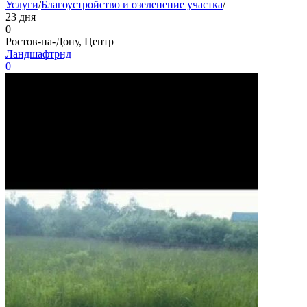
Услуги
/
Благоустройство и озеленение участка
/
23 дня
0
Ростов-на-Дону, Центр
Ландшафтрнд
0