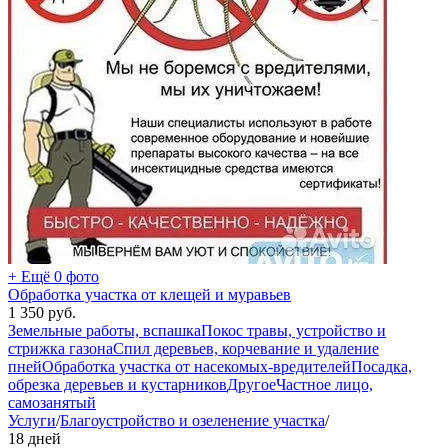
+ Ещё 0 фото
Обработка участка от клещей и муравьев
1 350
руб.
Земельные работы, вспашка
Покос травы, устройство и
стрижка газона
Спил деревьев, корчевание и удаление
пней
Обработка участка от насекомых-вредителей
Посадка,
обрезка деревьев и кустарников
Другое
Частное лицо,
самозанятый
Услуги
/
Благоустройство и озеленение участка
/
18 дней