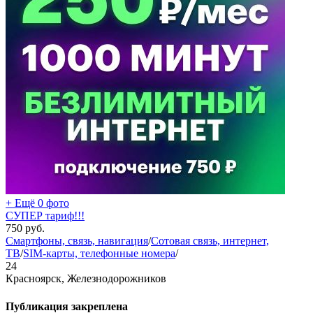
+ Ещё 0 фото
СУПЕР тариф!!!
750
руб.
Смартфоны, связь, навигация
/
Сотовая связь, интернет,
ТВ
/
SIM-карты, телефонные номера
/
24
Красноярск, Железнодорожников
Публикация закреплена