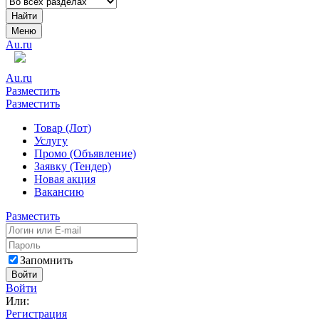
Найти
Меню
Au.ru
Au.ru
Разместить
Разместить
Товар (Лот)
Услугу
Промо (Объявление)
Заявку (Тендер)
Новая акция
Вакансию
Разместить
Запомнить
Войти
Войти
Или:
Регистрация