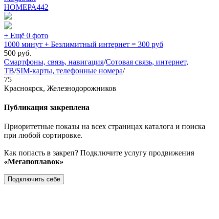
НОМЕРА
442
+ Ещё 0 фото
1000 минут + Безлимитный интернет = 300 руб
500
руб.
Смартфоны, связь, навигация
/
Сотовая связь, интернет,
ТВ
/
SIM-карты, телефонные номера
/
75
Красноярск, Железнодорожников
Публикация закреплена
Приоритетные показы на всех страницах каталога и поиска
при любой сортировке.
Как попасть в закреп? Подключите услугу продвижения
«Мегапоплавок»
Подключить себе