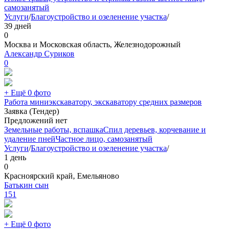
самозанятый
Услуги
/
Благоустройство и озеленение участка
/
39 дней
0
Москва и Московская область, Железнодорожный
Александр Суриков
0
+ Ещё 0 фото
Работа миниэкскаватору, экскаватору средних размеров
Заявка (Тендер)
Предложений нет
Земельные работы, вспашка
Спил деревьев, корчевание и
удаление пней
Частное лицо, самозанятый
Услуги
/
Благоустройство и озеленение участка
/
1 день
0
Красноярский край, Емельяново
Батькин сын
151
+ Ещё 0 фото