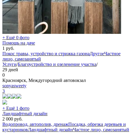
+ Ещё 0 фото
Помощь на даче
1
руб.
Покос травы, устройство и стрижка газона
Другое
Частное
лицо, самозанятый
Услуги
/
Благоустройство и озеленение участка
/
29 дней
0
Красноярск, Междугородний автовокзал
sonyasweety
3
+ Ещё 1 фото
Ландшафтный дизайн
2 000
руб.
Водопровод, автополив, дренаж
Посадка, обрезка деревьев и
кустарников
Ландшафтный дизайн
Частное лицо, самозанятый