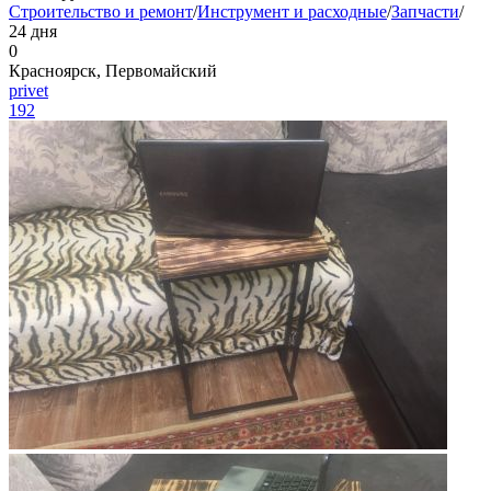
Строительство и ремонт
/
Инструмент и расходные
/
Запчасти
/
24 дня
0
Красноярск, Первомайский
privet
192