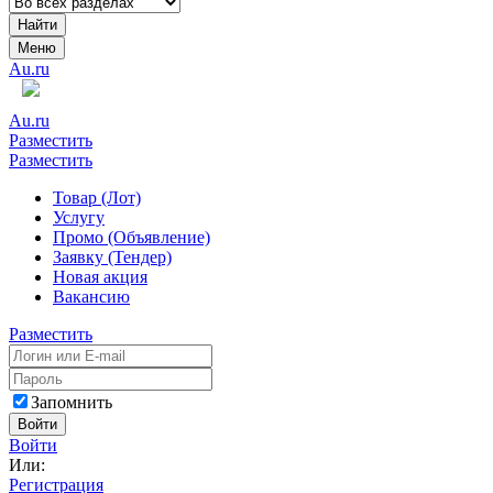
Найти
Меню
Au.ru
Au.ru
Разместить
Разместить
Товар (Лот)
Услугу
Промо (Объявление)
Заявку (Тендер)
Новая акция
Вакансию
Разместить
Запомнить
Войти
Войти
Или:
Регистрация