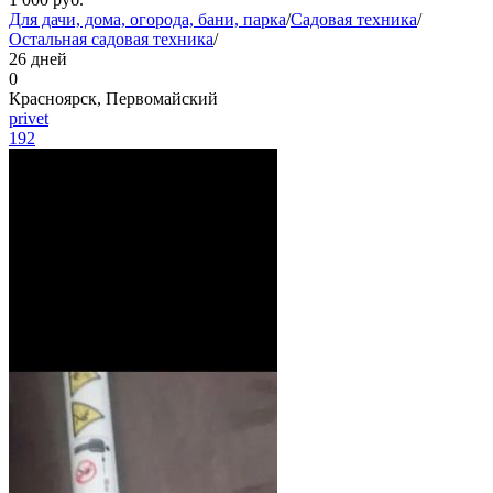
Для дачи, дома, огорода, бани, парка
/
Садовая техника
/
Остальная садовая техника
/
26 дней
0
Красноярск, Первомайский
privet
192