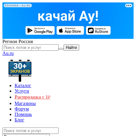
РЕКЛАМА • AU.RU
Регион
Россия
Найти
Au.ru
Каталог
Услуги
Распродажа с 1
₽
Магазины
Форум
Помощь
Блог