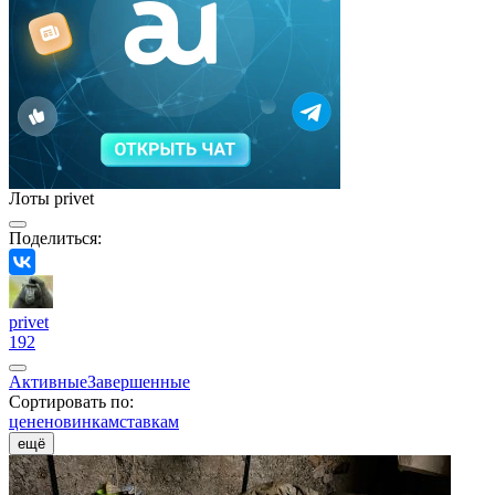
Лоты privet
Поделиться:
privet
192
Активные
Завершенные
Сортировать по:
цене
новинкам
ставкам
ещё