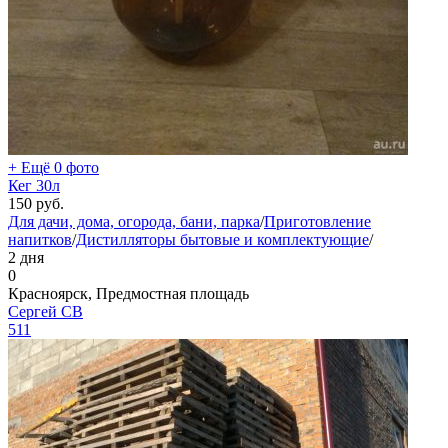
+ Ещё 0 фото
Кег 30л
150
руб.
Для дачи, дома, огорода, бани, парка
/
Приготовление
напитков
/
Дистилляторы бытовые и комплектующие
/
2 дня
0
Красноярск, Предмостная площадь
Сергей СВ
511