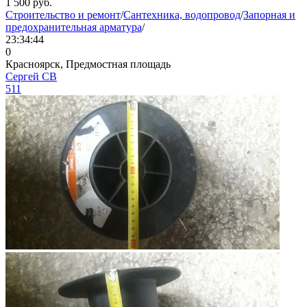
1 500
руб.
Строительство и ремонт
/
Сантехника, водопровод
/
Запорная и
предохранительная арматура
/
23:34:44
0
Красноярск, Предмостная площадь
Сергей СВ
511