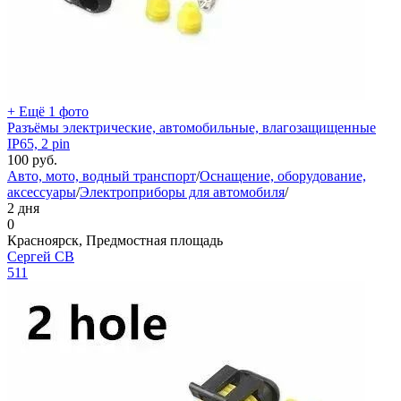
+ Ещё 1 фото
Разъёмы электрические, автомобильные, влагозащищенные
IP65, 2 pin
100
руб.
Авто, мото, водный транспорт
/
Оснащение, оборудование,
аксессуары
/
Электроприборы для автомобиля
/
2 дня
0
Красноярск, Предмостная площадь
Сергей СВ
511