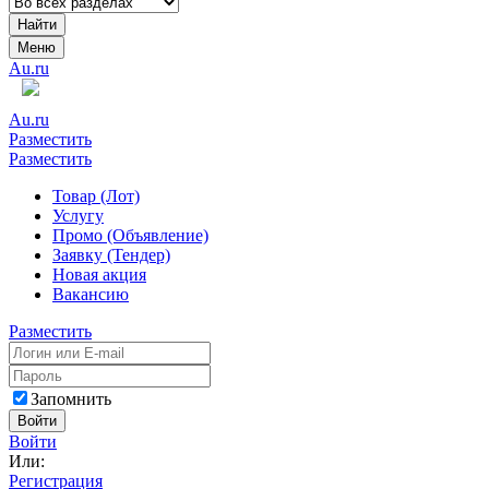
Найти
Меню
Au.ru
Au.ru
Разместить
Разместить
Товар (Лот)
Услугу
Промо (Объявление)
Заявку (Тендер)
Новая акция
Вакансию
Разместить
Запомнить
Войти
Войти
Или:
Регистрация