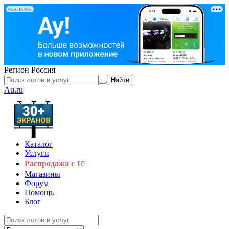
РЕКЛАМА
Регион
Россия
Найти
Au.ru
Каталог
Услуги
Распродажа с 1
₽
Магазины
Форум
Помощь
Блог