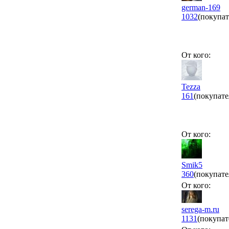
german-169
1032
(покупат
От кого:
Tezza
161
(покупате
От кого:
Smik5
360
(покупате
От кого:
serega-m.ru
1131
(покупат