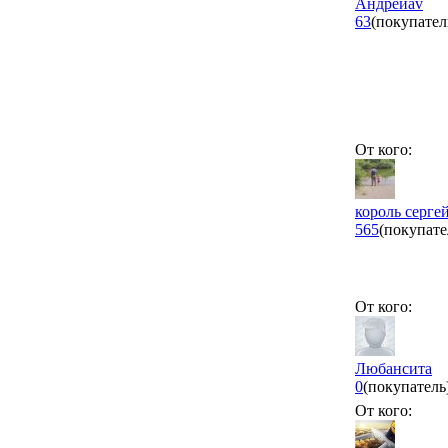
Андрейav
63
(покупател
От кого:
король серге
565
(покупате
От кого:
Любансита
0
(покупатель
От кого: