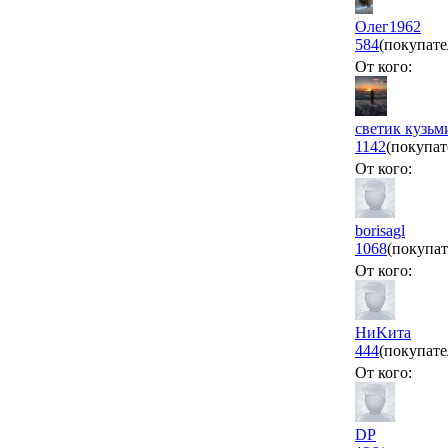
Олег1962
584
(покупате
От кого:
светик кузьм
1142
(покупат
От кого:
borisagl
1068
(покупат
От кого:
НиKита
444
(покупате
От кого:
DP