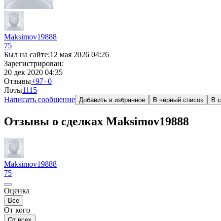
Maksimov19888
75
Был на сайте:
12 мая 2026 04:26
Зарегистрирован:
20 дек 2020 04:35
Отзывы
+97
−0
Лоты
11
15
Написать сообщение
Добавить в избранное
В чёрный список
В с
Отзывы о сделках Maksimov19888
Maksimov19888
75
Оценка
Все
От кого
От всех