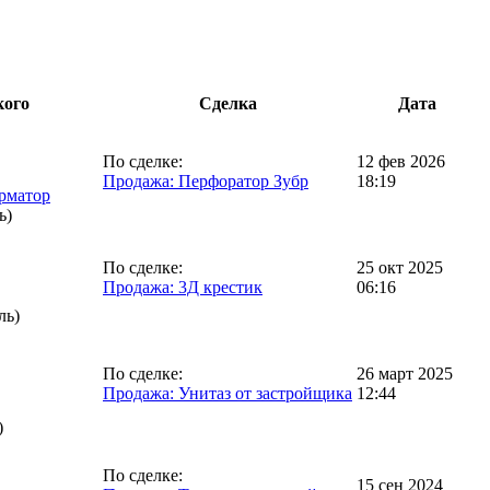
кого
Сделка
Дата
По сделке:
12 фев 2026
Продажа: Перфоратор Зубр
18:19
рматор
ь)
По сделке:
25 окт 2025
Продажа: 3Д крестик
06:16
ль)
По сделке:
26 март 2025
Продажа: Унитаз от застройщика
12:44
)
По сделке:
15 сен 2024