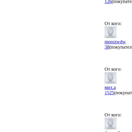
126
(покупате
От кого:
morozwdw
38
(покупател
От кого:
мих.а
1525
(покупат
От кого: