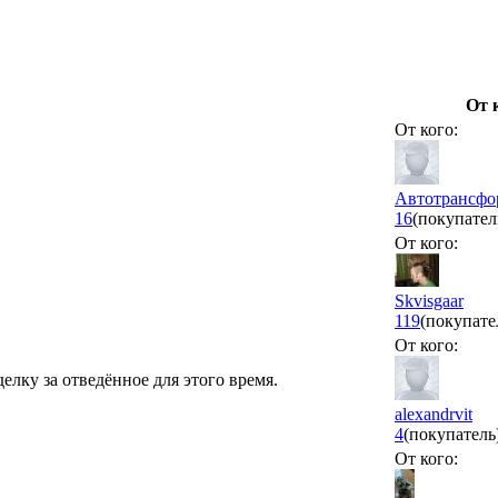
От 
От кого:
Автотрансфо
16
(покупател
От кого:
Skvisgaar
119
(покупате
От кого:
елку за отведённое для этого время.
alexandrvit
4
(покупатель
От кого: