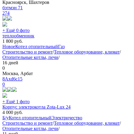
Красноярск, Шахтеров
бэтмэн 71
274
+ Ещё 0 фото
теплообменник
1 800
руб.
Новое
Котел отопительный
Газ
Строительство и ремонт
/
Тепловое оборудование, климат
/
Отопительные котлы, печи
/
16 дней
0
Москва, Арбат
8Axd6c15
0
+ Ещё 1 фото
Корпус электрокотла Zota-Lux 24
4 000
руб.
Б/у
Котел отопительный
Электричество
Строительство и ремонт
/
Тепловое оборудование, климат
/
Отопительные котлы, печи
/
11 дней