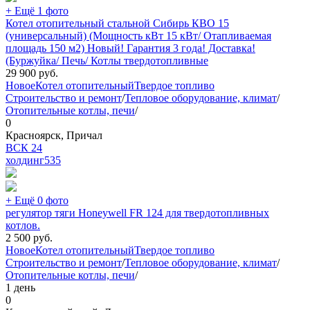
+ Ещё 1 фото
Котел отопительный стальной Сибирь КВО 15
(универсальный) (Мощность кВт 15 кВт/ Отапливаемая
площадь 150 м2) Новый! Гарантия 3 года! Доставка!
(Буржуйка/ Печь/ Котлы твердотопливные
29 900
руб.
Новое
Котел отопительный
Твердое топливо
Строительство и ремонт
/
Тепловое оборудование, климат
/
Отопительные котлы, печи
/
0
Красноярск, Причал
ВСК 24
холдинг
535
+ Ещё 0 фото
регулятор тяги Honeywell FR 124 для твердотопливных
котлов.
2 500
руб.
Новое
Котел отопительный
Твердое топливо
Строительство и ремонт
/
Тепловое оборудование, климат
/
Отопительные котлы, печи
/
1 день
0