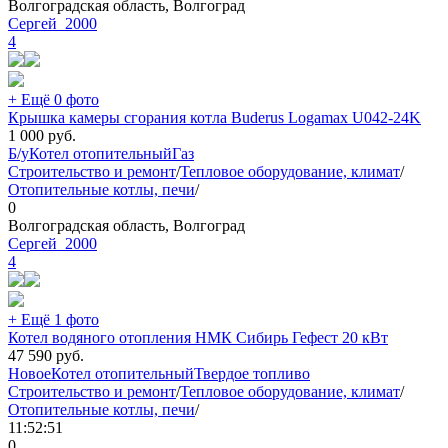
Волгоградская область, Волгоград
Сергей_2000
4
+ Ещё 0 фото
Крышка камеры сгорания котла Buderus Logamax U042-24K
1 000
руб.
Б/у
Котел отопительный
Газ
Строительство и ремонт
/
Тепловое оборудование, климат
/
Отопительные котлы, печи
/
0
Волгоградская область, Волгоград
Сергей_2000
4
+ Ещё 1 фото
Котел водяного отопления НМК Сибирь Гефест 20 кВт
47 590
руб.
Новое
Котел отопительный
Твердое топливо
Строительство и ремонт
/
Тепловое оборудование, климат
/
Отопительные котлы, печи
/
11:52:51
0