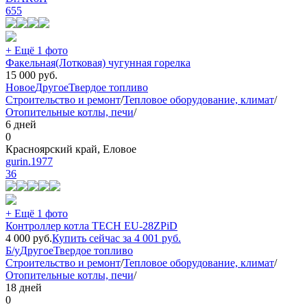
655
+ Ещё 1 фото
Факельная(Лотковая) чугунная горелка
15 000
руб.
Новое
Другое
Твердое топливо
Строительство и ремонт
/
Тепловое оборудование, климат
/
Отопительные котлы, печи
/
6 дней
0
Красноярский край, Еловое
gurin.1977
36
+ Ещё 1 фото
Контроллер котла TECH EU-28ZPiD
4 000
руб.
Купить сейчас за
4 001
руб.
Б/у
Другое
Твердое топливо
Строительство и ремонт
/
Тепловое оборудование, климат
/
Отопительные котлы, печи
/
18 дней
0