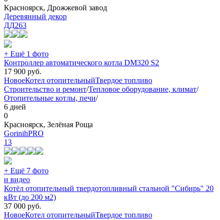
Красноярск, Дрожжевой завод
Деревянный декор
ДД
263
+ Ещё 1 фото
Контроллер автоматического котла DM320 S2
17 900
руб.
Новое
Котел отопительный
Твердое топливо
Строительство и ремонт
/
Тепловое оборудование, климат
/
Отопительные котлы, печи
/
6 дней
0
Красноярск, Зелёная Роща
GorinihPRO
13
+ Ещё 7 фото
и видео
Котёл отопительный твердотопливный стальной "Сибирь" 20
кВт (до 200 м2)
37 000
руб.
Новое
Котел отопительный
Твердое топливо