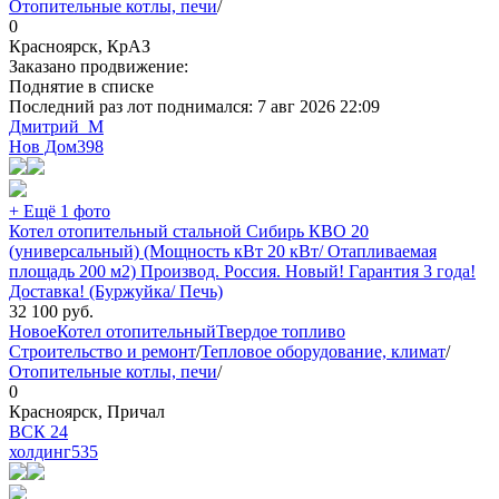
Отопительные котлы, печи
/
0
Красноярск, КрАЗ
Заказано продвижение:
Поднятие в списке
Последний раз лот поднимался:
7 авг 2026 22:09
Дмитрий_М
Нов Дом
398
+ Ещё 1 фото
Котел отопительный стальной Сибирь КВО 20
(универсальный) (Мощность кВт 20 кВт/ Отапливаемая
площадь 200 м2) Производ. Россия. Новый! Гарантия 3 года!
Доставка! (Буржуйка/ Печь)
32 100
руб.
Новое
Котел отопительный
Твердое топливо
Строительство и ремонт
/
Тепловое оборудование, климат
/
Отопительные котлы, печи
/
0
Красноярск, Причал
ВСК 24
холдинг
535