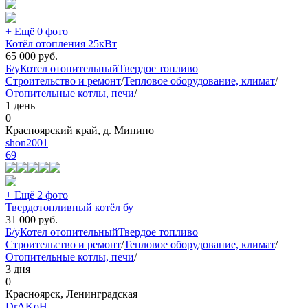
+ Ещё 0 фото
Котёл отопления 25кВт
65 000
руб.
Б/у
Котел отопительный
Твердое топливо
Строительство и ремонт
/
Тепловое оборудование, климат
/
Отопительные котлы, печи
/
1 день
0
Красноярский край, д. Минино
shon2001
69
+ Ещё 2 фото
Твердотопливный котёл бу
31 000
руб.
Б/у
Котел отопительный
Твердое топливо
Строительство и ремонт
/
Тепловое оборудование, климат
/
Отопительные котлы, печи
/
3 дня
0
Красноярск, Ленинградская
DrAKoH