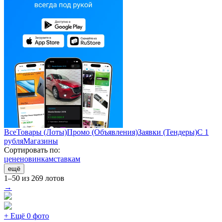
Все
Товары (Лоты)
Промо (Объявления)
Заявки (Тендеры)
С 1
рубля
Магазины
Сортировать по:
цене
новинкам
ставкам
ещё
1–50 из 269 лотов
→
+ Ещё 0 фото