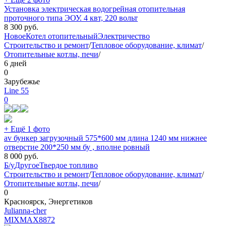
Установка электрическая водогрейная отопительная
проточного типа ЭОУ. 4 квт, 220 вольт
8 300
руб.
Новое
Котел отопительный
Электричество
Строительство и ремонт
/
Тепловое оборудование, климат
/
Отопительные котлы, печи
/
6 дней
0
Зарубежье
Line 55
0
+ Ещё 1 фото
av бункер загрузочный 575*600 мм длина 1240 мм нижнее
отверстие 200*250 мм бу , вполне ровный
8 000
руб.
Б/у
Другое
Твердое топливо
Строительство и ремонт
/
Тепловое оборудование, климат
/
Отопительные котлы, печи
/
0
Красноярск, Энергетиков
Julianna-cher
MIXMAX
8872