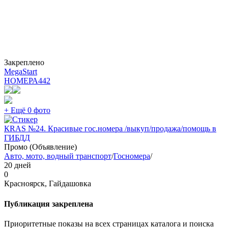
Закреплено
MegaStart
НОМЕРА
442
+ Ещё 0 фото
КRAS №24. Красивые гос.номера /выкуп/продажа/помощь в
ГИБДД
Промо (Объявление)
Авто, мото, водный транспорт
/
Госномера
/
20 дней
0
Красноярск, Гайдашовка
Публикация закреплена
Приоритетные показы на всех страницах каталога и поиска