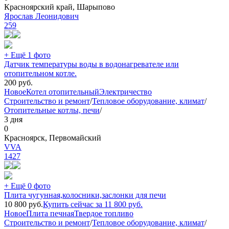
Красноярский край, Шарыпово
Ярослав Леонидович
259
+ Ещё 1 фото
Датчик температуры воды в водонагревателе или
отопительном котле.
200
руб.
Новое
Котел отопительный
Электричество
Строительство и ремонт
/
Тепловое оборудование, климат
/
Отопительные котлы, печи
/
3 дня
0
Красноярск, Первомайский
VVA
1427
+ Ещё 0 фото
Плита чугунная,колосники,заслонки для печи
10 800
руб.
Купить сейчас за
11 800
руб.
Новое
Плита печная
Твердое топливо
Строительство и ремонт
/
Тепловое оборудование, климат
/