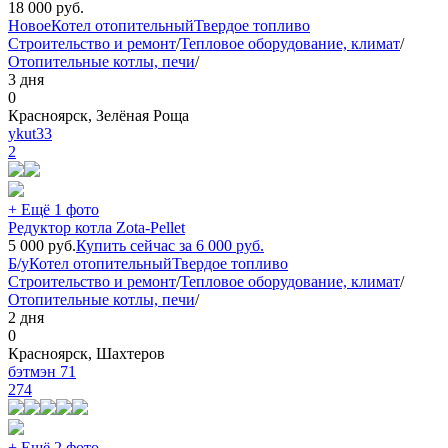
18 000
руб.
Новое
Котел отопительный
Твердое топливо
Строительство и ремонт
/
Тепловое оборудование, климат
/
Отопительные котлы, печи
/
3 дня
0
Красноярск, Зелёная Роща
ykut33
2
+ Ещё 1 фото
Редуктор котла Zota-Pellet
5 000
руб.
Купить сейчас за
6 000
руб.
Б/у
Котел отопительный
Твердое топливо
Строительство и ремонт
/
Тепловое оборудование, климат
/
Отопительные котлы, печи
/
2 дня
0
Красноярск, Шахтеров
бэтмэн 71
274
+ Ещё 2 фото