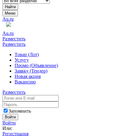
Найти
Меню
Au.ru
Au.ru
Разместить
Разместить
Товар (Лот)
Услугу
Промо (Объявление)
Заявку (Тендер)
Новая акция
Вакансию
Разместить
Запомнить
Войти
Войти
Или:
Регистрация