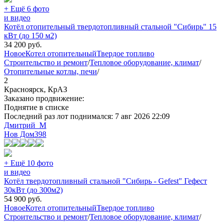
+ Ещё 6 фото
и видео
Котёл отопительный твердотопливный стальной "Сибирь" 15
кВт (до 150 м2)
34 200
руб.
Новое
Котел отопительный
Твердое топливо
Строительство и ремонт
/
Тепловое оборудование, климат
/
Отопительные котлы, печи
/
2
Красноярск, КрАЗ
Заказано продвижение:
Поднятие в списке
Последний раз лот поднимался:
7 авг 2026 22:09
Дмитрий_М
Нов Дом
398
+ Ещё 10 фото
и видео
Котёл твердотопливный стальной "Сибирь - Gefest" Гефест
30кВт (до 300м2)
54 900
руб.
Новое
Котел отопительный
Твердое топливо
Строительство и ремонт
/
Тепловое оборудование, климат
/