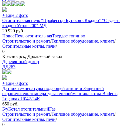
+ Ещё 2 фото
Отопительная печь "Профессор Бутаковъ Квадро" "Студент
квадро Уголь 200" МД
29 920
руб.
Новое
Печь отопительная
Твердое топливо
Строительство и ремонт
/
Тепловое оборудование, климат
/
Отопительные котлы, печи
/
0
Красноярск, Дрожжевой завод
Деревянный декор
ДД
263
+ Ещё 0 фото
Датчик температуры подающей линии и Защитный
ограничитель температуры теплообменника котла Buderus
Logamax U042-24K
650
руб.
Б/у
Котел отопительный
Газ
Строительство и ремонт
/
Тепловое оборудование, климат
/
Отопительные котлы, печи
/
0