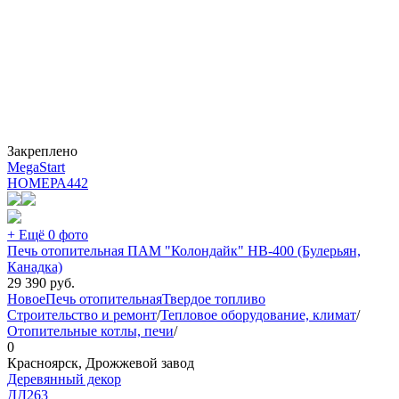
Закреплено
MegaStart
НОМЕРА
442
+ Ещё 0 фото
Печь отопительная ПАМ "Колондайк" НВ-400 (Булерьян,
Канадка)
29 390
руб.
Новое
Печь отопительная
Твердое топливо
Строительство и ремонт
/
Тепловое оборудование, климат
/
Отопительные котлы, печи
/
0
Красноярск, Дрожжевой завод
Деревянный декор
ДД
263