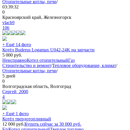
Отопительные котлы, печи
/
03:39:32
0
Красноярский край, Железногорск
vlach9
106
+ Ещё 14 фото
Котёл Buderus Logamax U042-24K на запчасти
5 000
руб.
Неисправно
Котел отопительный
Газ
Строительство и ремонт
/
Тепловое оборудование, климат
/
Отопительные котлы, печи
/
5 дней
0
Волгоградская область, Волгоград
Сергей_2000
4
+ Ещё 1 фото
Котёл твердотопливный
12 000
руб.
Купить сейчас за
30 000
руб.
Б/у
Котел отопительный
Твердое топливо