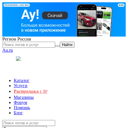
РЕКЛАМА • AU.RU
Регион
Россия
Найти
Au.ru
Каталог
Услуги
Распродажа с 1
₽
Магазины
Форум
Помощь
Блог