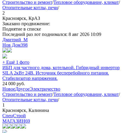
Строительство и ремонт
/
Тепловое оборудование, климат
/
Отопительные котлы, печи
/
2
Красноярск, КрАЗ
Заказано продвижение:
Поднятие в списке
Последний раз лот поднимался:
8 авг 2026 10:09
Дмитрий_М
Нов Дом
398
+ Ещё 1 фото
ИБП для частного дома, котельной. Гибридный инвертор
SILA 2кВт 24В. Источник бесперебойного питания.
Стабилизатор напряжения.
24 000
руб.
Новое
Другое
Электричество
Строительство и ремонт
/
Тепловое оборудование, климат
/
Отопительные котлы, печи
/
1
Красноярск, Калинина
СпецСтрой
МАГАЗИН
69