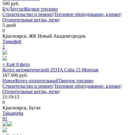
500
руб.
Б/у
Другое
Жидкое топливо
Строительство и ремонт
/
Тепловое оборудование, климат
/
Отопительные котлы, печи
/
5 дней
0
Красноярск, ЖК Новый Академгородок
Тимoфей
2
+ Ещё 0 фото
Котел автоматический ZOTA Cuba 15 Монтаж
187 000
руб.
Новое
Котел отопительный
Твердое топливо
Строительство и ремонт
/
Тепловое оборудование, климат
/
Отопительные котлы, печи
/
21:19:13
0
Красноярск, Бугач
Taksatorha
91