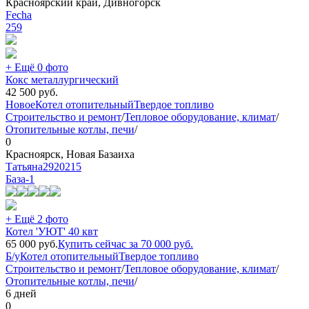
Красноярский край, Дивногорск
Fecha
259
+ Ещё 0 фото
Кокс металлургический
42 500
руб.
Новое
Котел отопительный
Твердое топливо
Строительство и ремонт
/
Тепловое оборудование, климат
/
Отопительные котлы, печи
/
0
Красноярск, Новая Базаиха
Татьяна2920215
База
-1
+ Ещё 2 фото
Котел 'УЮТ' 40 квт
65 000
руб.
Купить сейчас за
70 000
руб.
Б/у
Котел отопительный
Твердое топливо
Строительство и ремонт
/
Тепловое оборудование, климат
/
Отопительные котлы, печи
/
6 дней
0