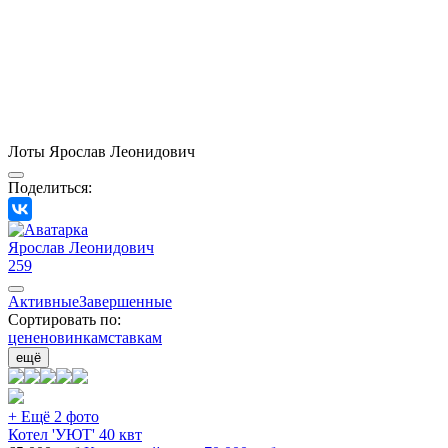
Лоты Ярослав Леонидович
Поделиться:
Ярослав Леонидович
259
Активные
Завершенные
Сортировать по:
цене
новинкам
ставкам
ещё
+ Ещё 2 фото
Котел 'УЮТ' 40 квт