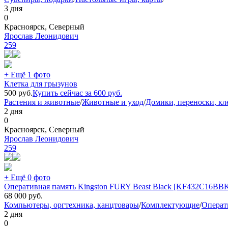
3 дня
0
Красноярск, Северный
Ярослав Леонидович
259
+ Ещё 1 фото
Клетка для грызунов
500
руб.
Купить сейчас за
600
руб.
Растения и животные
/
Животные и уход
/
Домики, переноски, кл
2 дня
0
Красноярск, Северный
Ярослав Леонидович
259
+ Ещё 0 фото
Оперативная память Kingston FURY Beast Black [KF432C16BBK2
68 000
руб.
Компьютеры, оргтехника, канцтовары
/
Комплектующие
/
Операт
2 дня
0