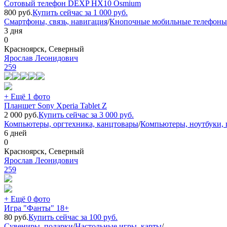
Сотовый телефон DEXP HX10 Osmium
800
руб.
Купить сейчас за
1 000
руб.
Смартфоны, связь, навигация
/
Кнопочные мобильные телефоны
3 дня
0
Красноярск, Северный
Ярослав Леонидович
259
+ Ещё 1 фото
Планшет Sony Xperia Tablet Z
2 000
руб.
Купить сейчас за
3 000
руб.
Компьютеры, оргтехника, канцтовары
/
Компьютеры, ноутбуки,
6 дней
0
Красноярск, Северный
Ярослав Леонидович
259
+ Ещё 0 фото
Игра "Фанты" 18+
80
руб.
Купить сейчас за
100
руб.
Сувениры, подарки
/
Настольные игры, карты
/