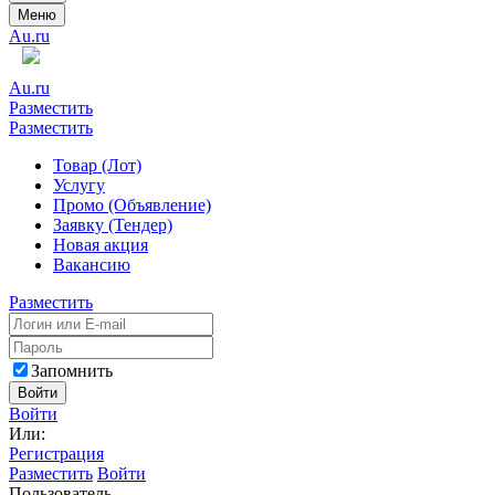
Меню
Au.ru
Au.ru
Разместить
Разместить
Товар (Лот)
Услугу
Промо (Объявление)
Заявку (Тендер)
Новая акция
Вакансию
Разместить
Запомнить
Войти
Войти
Или:
Регистрация
Разместить
Войти
Пользователь