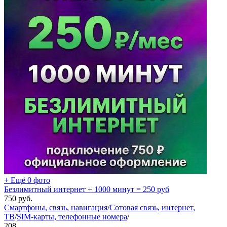
+ Ещё 0 фото
Безлимитный интернет + 1000 минут = 250 руб
750
руб.
Смартфоны, связь, навигация
/
Сотовая связь, интернет,
ТВ
/
SIM-карты, телефонные номера
/
208