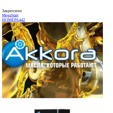
Закреплено
MegaStart
НОМЕРА
442