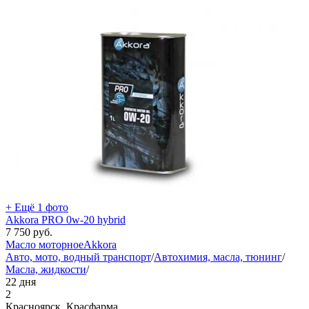
+ Ещё 1 фото
Akkora PRO 0w-20 hybrid
7 750
руб.
Масло моторное
Akkora
Авто, мото, водный транспорт
/
Автохимия, масла, тюнинг
/
Масла, жидкости
/
22 дня
2
Красноярск, Красфарма