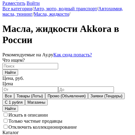
Разместить
Войти
Все категории
/
Авто, мото, водный транспорт
/
Автохимия,
масла, тюнинг
/
Масла, жидкости
/
Масла, жидкости Akkora в
России
Рекомендуемые на Ау.ру
Как сюда попасть?
Что ищем?
Найти
Цена, руб.
Цена
Все
Товары (Лоты)
Промо (Объявления)
Заявки (Тендеры)
С 1 рубля
Магазины
Искать в описании
Только частные продавцы
Отключить коллекционирование
Каталог