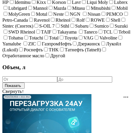
HP
Idemitsu
Kixx
Korson
Lavr
Liqui Moly
Lubrex
Lubrigard
Mannol
Mazda
Mitasu
Mitsubishi
Mobil
MolyGreen
Motul
Neste
NGN
Nissan
PEMCO
Petro-Canada
Ravenol
Rheinol
Rolf
ROWE
Shell
Sintec (Синтек)
S-OIL 7
Stihl
Subaru
Sumico
Suzuki
SWD Rheinol
TAIF
Takayama
Taneco
TCL
Teboil
Tohatsu
Totachi
Total
Toyota
VAG
Valvoline
Yamalube
ZIC
ГазпромНефть
Дзержинск
Лукойл
(Lukoil)
Роснефть
ТHK
Татнефть (Tatneft)
Отработанное масло
Другой
Объем, л
Свернуть
↑
РЕКЛАМА • AU.RU