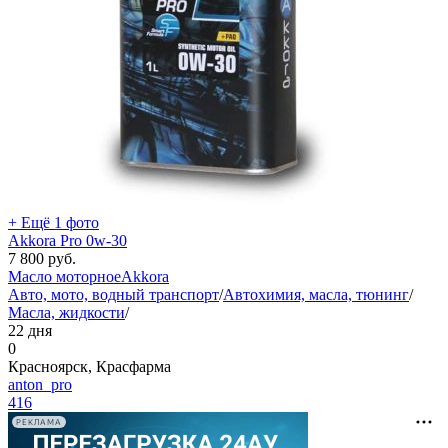
+ Ещё 1 фото
Akkora Pro 0w-30
7 800
руб.
Масло моторное
Akkora
Авто, мото, водный транспорт
/
Автохимия, масла, тюнинг
/
Масла, жидкости
/
22 дня
0
Красноярск, Красфарма
anton_pro
416
РЕКЛАМА