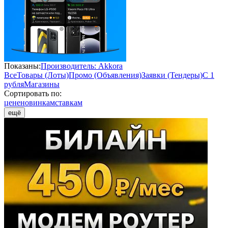
Показаны:
Производитель: Akkora
Все
Товары (Лоты)
Промо (Объявления)
Заявки (Тендеры)
С 1
рубля
Магазины
Сортировать по:
цене
новинкам
ставкам
ещё