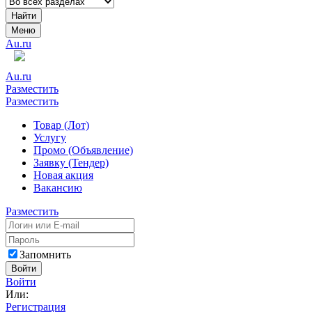
Найти
Меню
Au.ru
Au.ru
Разместить
Разместить
Товар (Лот)
Услугу
Промо (Объявление)
Заявку (Тендер)
Новая акция
Вакансию
Разместить
Запомнить
Войти
Войти
Или:
Регистрация