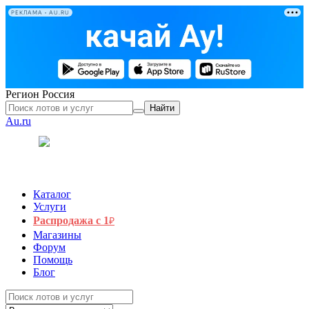
РЕКЛАМА • AU.RU
Регион
Россия
Найти
Au.ru
Каталог
Услуги
Распродажа с 1
₽
Магазины
Форум
Помощь
Блог