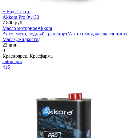
+ Ещё 1 фото
Akkora Pro 0w-30
7 800
руб.
Масло моторное
Akkora
Авто, мото, водный транспорт
/
Автохимия, масла, тюнинг
/
Масла, жидкости
/
22 дня
0
Красноярск, Красфарма
anton_pro
416