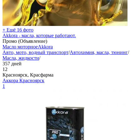
+ Ещё 16 фото
Akkora - масла, которые работают.
Промо (Объявление)
Масло моторное
Akkora
Авто, мото, водный транспорт
/
Автохимия, масла, тюнинг
/
Масла, жидкости
/
357 дней
12
Красноярск, Красфарма
Аккора Красноярск
1