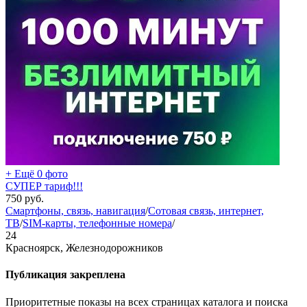
+ Ещё 0 фото
СУПЕР тариф!!!
750
руб.
Смартфоны, связь, навигация
/
Сотовая связь, интернет,
ТВ
/
SIM-карты, телефонные номера
/
24
Красноярск, Железнодорожников
Публикация закреплена
Приоритетные показы на всех страницах каталога и поиска