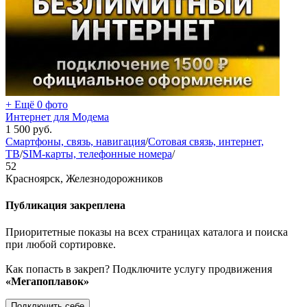
+ Ещё 0 фото
Интернет для Модема
1 500
руб.
Смартфоны, связь, навигация
/
Сотовая связь, интернет,
ТВ
/
SIM-карты, телефонные номера
/
52
Красноярск, Железнодорожников
Публикация закреплена
Приоритетные показы на всех страницах каталога и поиска
при любой сортировке.
Как попасть в закреп? Подключите услугу продвижения
«Мегапоплавок»
Подключить себе