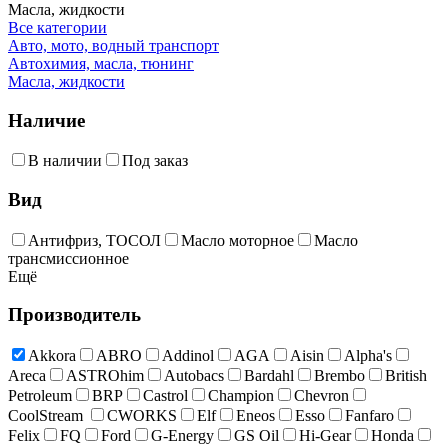
Масла, жидкости
Все категории
Авто, мото, водный транспорт
Автохимия, масла, тюнинг
Масла, жидкости
Наличие
В наличии
Под заказ
Вид
Антифриз, ТОСОЛ
Масло моторное
Масло
трансмиссионное
Ещё
Производитель
Akkora
ABRO
Addinol
AGA
Aisin
Alpha's
Areca
ASTROhim
Autobacs
Bardahl
Brembo
British
Petroleum
BRP
Castrol
Champion
Chevron
CoolStream
CWORKS
Elf
Eneos
Esso
Fanfaro
Felix
FQ
Ford
G-Energy
GS Oil
Hi-Gear
Honda