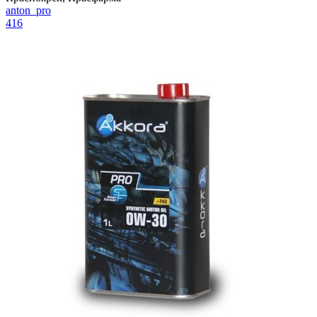
anton_pro
416