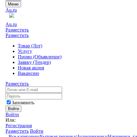
Меню
Au.ru
Au.ru
Разместить
Разместить
Товар (Лот)
Услугу
Промо (Объявление)
Заявку (Тендер)
Новая акция
Вакансию
Разместить
Запомнить
Войти
Войти
Или:
Регистрация
Разместить
Войти
Все категории
/
Бытовая техника
/
Аудиотехника
/
Наушники, г