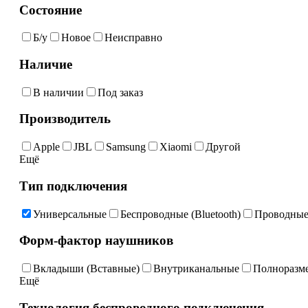
Состояние
Б/у
Новое
Неисправно
Наличие
В наличии
Под заказ
Производитель
Apple
JBL
Samsung
Xiaomi
Другой
Ещё
Тип подключения
Универсальные
Беспроводные (Bluetooth)
Проводны
Форм-фактор наушников
Вкладыши (Вставные)
Внутриканальные
Полноразм
Ещё
Технология беспроводного подключения