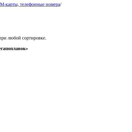
IM-карты, телефонные номера
/
при любой сортировке.
гапоплавок»