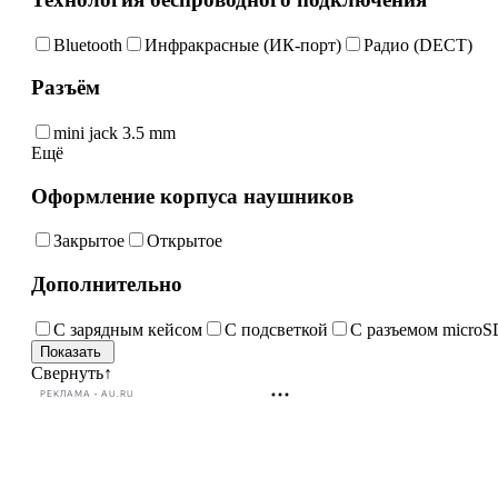
Bluetooth
Инфракрасные (ИК-порт)
Радио (DECT)
Разъём
mini jack 3.5 mm
Ещё
Оформление корпуса наушников
Закрытое
Открытое
Дополнительно
С зарядным кейсом
С подсветкой
С разъемом microS
Свернуть
↑
РЕКЛАМА • AU.RU