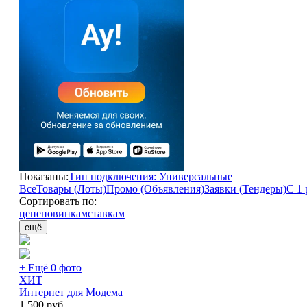
Показаны:
Тип подключения: Универсальные
Все
Товары (Лоты)
Промо (Объявления)
Заявки (Тендеры)
С 1 
Сортировать по:
цене
новинкам
ставкам
ещё
+ Ещё 0 фото
ХИТ
Интернет для Модема
1 500
руб.