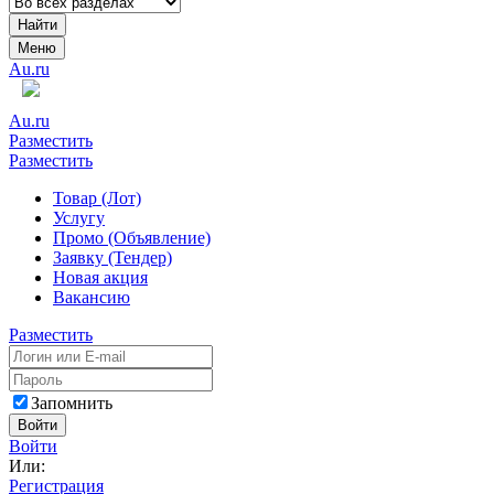
Найти
Меню
Au.ru
Au.ru
Разместить
Разместить
Товар (Лот)
Услугу
Промо (Объявление)
Заявку (Тендер)
Новая акция
Вакансию
Разместить
Запомнить
Войти
Войти
Или:
Регистрация