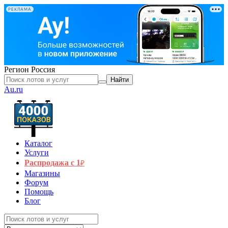
РЕКЛАМА
Регион
Россия
Найти
Au.ru
Каталог
Услуги
Распродажа с 1
₽
Магазины
Форум
Помощь
Блог