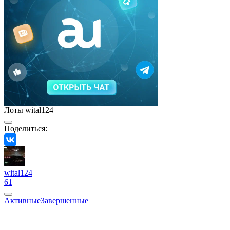
Лоты wital124
Поделиться:
wital124
61
Активные
Завершенные