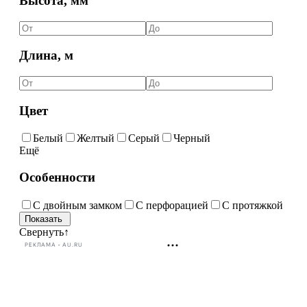
Высота, мм
Длина, м
Цвет
Белый
Желтый
Серый
Черный
Ещё
Особенности
С двойным замком
С перфорацией
С протяжкой
Свернуть
↑
РЕКЛАМА • AU.RU