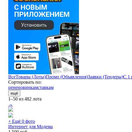
Все
Товары (Лоты)
Промо (Объявления)
Заявки (Тендеры)
С 1 
Сортировать по:
цене
новинкам
ставкам
ещё
1–50 из 482 лота
→
+ Ещё 0 фото
Интернет для Модема
1 500
руб.