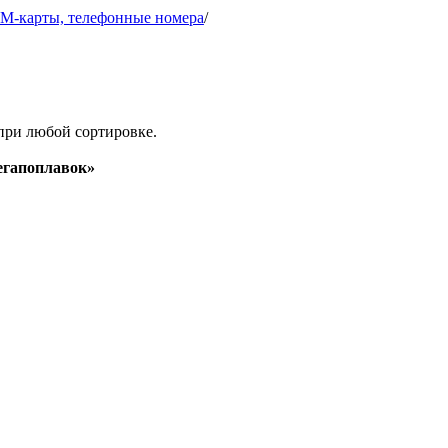
IM-карты, телефонные номера
/
при любой сортировке.
гапоплавок»