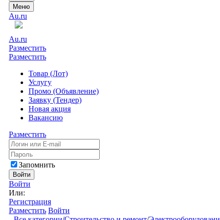
Меню
Au.ru
Au.ru
Разместить
Разместить
Товар (Лот)
Услугу
Промо (Объявление)
Заявку (Тендер)
Новая акция
Вакансию
Разместить
Запомнить
Войти
Войти
Или:
Регистрация
Разместить
Войти
Все категории
/
Строительство и ремонт
/
Электрооборудовани