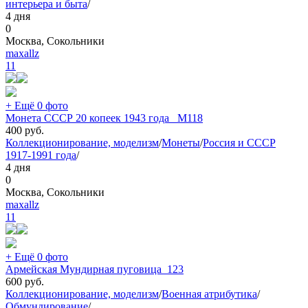
интерьера и быта
/
4 дня
0
Москва, Сокольники
maxallz
11
+ Ещё 0 фото
Монета СССР 20 копеек 1943 года _М118
400
руб.
Коллекционирование, моделизм
/
Монеты
/
Россия и СССР
1917-1991 года
/
4 дня
0
Москва, Сокольники
maxallz
11
+ Ещё 0 фото
Армейская Мундирная пуговица_123
600
руб.
Коллекционирование, моделизм
/
Военная атрибутика
/
Обмундирование
/