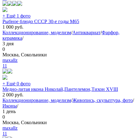
+ Ещё 1 фото
Рыбное блюдо СССР 30-е годы М65
1 000
руб.
Коллекционирование, моделизм
/
Антиквариат
/
Фарфор,
керамика
/
3 дня
0
Москва, Сокольники
maxallz
11
+ Ещё 0 фото
Медно-литая икона Николай,Пантелемон,Тихон XVIII
2 000
руб.
Коллекционирование, моделизм
/
Живопись, скульптура, фото
/
Иконы
/
1 день
0
Москва, Сокольники
maxallz
11