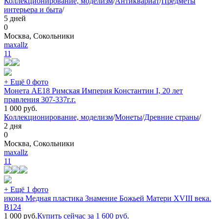
Коллекционирование, моделизм
/
Антиквариат
/
Предметы
интерьера и быта
/
5 дней
0
Москва, Сокольники
maxallz
11
+ Ещё 0 фото
Монета АЕ18 Римская Империя Константин I, 20 лет
правления 307-337г.г.
1 000
руб.
Коллекционирование, моделизм
/
Монеты
/
Древние страны
/
2 дня
0
Москва, Сокольники
maxallz
11
+ Ещё 1 фото
икона Медная пластика Знамение Божьей Матери XVIII века.
В124
1 000
руб.
Купить сейчас за
1 600
руб.