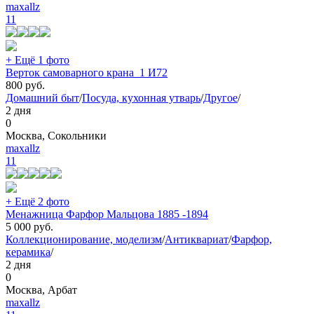
maxallz
11
+ Ещё 1 фото
Верток самоварного крана_1 И72
800
руб.
Домашний быт
/
Посуда, кухонная утварь
/
Другое
/
2 дня
0
Москва, Сокольники
maxallz
11
+ Ещё 2 фото
Менажница Фарфор Мальцова 1885 -1894
5 000
руб.
Коллекционирование, моделизм
/
Антиквариат
/
Фарфор,
керамика
/
2 дня
0
Москва, Арбат
maxallz