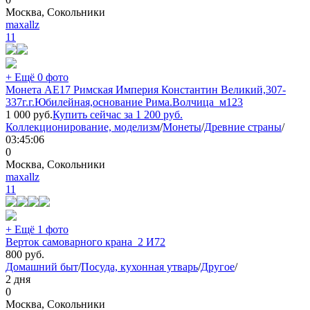
Москва, Сокольники
maxallz
11
+ Ещё 0 фото
Монета АЕ17 Римская Империя Константин Великий,307-
337г.г.Юбилейная,основание Рима.Волчица_м123
1 000
руб.
Купить сейчас за
1 200
руб.
Коллекционирование, моделизм
/
Монеты
/
Древние страны
/
03:45:06
0
Москва, Сокольники
maxallz
11
+ Ещё 1 фото
Верток самоварного крана_2 И72
800
руб.
Домашний быт
/
Посуда, кухонная утварь
/
Другое
/
2 дня
0
Москва, Сокольники