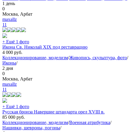
1 день
0
Москва, Арбат
maxallz
11
+ Ещё 1 фото
Икона Св. Николай XIX под реставрацию
4 000
руб.
Коллекционирование, моделизм
/
Живопись, скульптура, фото
/
Иконы
/
2 дня
0
Москва, Арбат
maxallz
11
+ Ещё 1 фото
Русская бронза Наверщие штандарта орел XVIII в.
85 000
руб.
Коллекционирование, моделизм
/
Военная атрибутика
/
Нашивки, шевроны, погоны
/