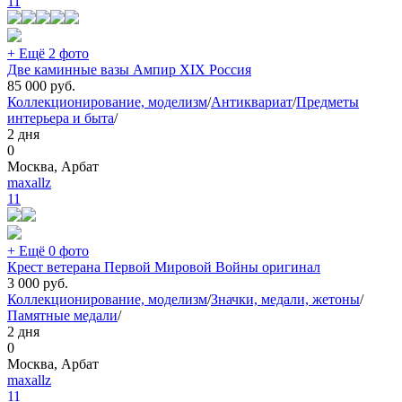
11
+ Ещё 2 фото
Две каминные вазы Ампир XIX Россия
85 000
руб.
Коллекционирование, моделизм
/
Антиквариат
/
Предметы
интерьера и быта
/
2 дня
0
Москва, Арбат
maxallz
11
+ Ещё 0 фото
Крест ветерана Первой Мировой Войны оригинал
3 000
руб.
Коллекционирование, моделизм
/
Значки, медали, жетоны
/
Памятные медали
/
2 дня
0
Москва, Арбат
maxallz
11