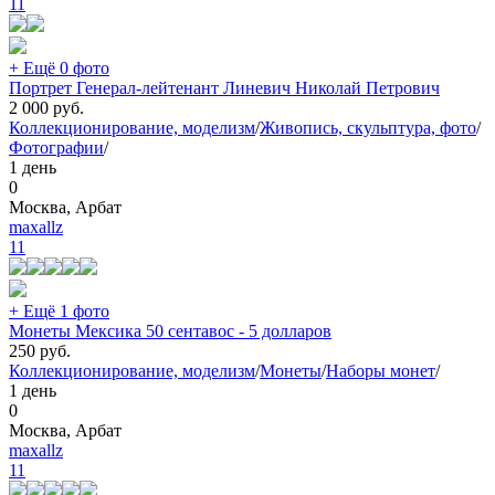
11
+ Ещё 0 фото
Портрет Генерал-лейтенант Линевич Николай Петрович
2 000
руб.
Коллекционирование, моделизм
/
Живопись, скульптура, фото
/
Фотографии
/
1 день
0
Москва, Арбат
maxallz
11
+ Ещё 1 фото
Монеты Мексика 50 сентавос - 5 долларов
250
руб.
Коллекционирование, моделизм
/
Монеты
/
Наборы монет
/
1 день
0
Москва, Арбат
maxallz
11