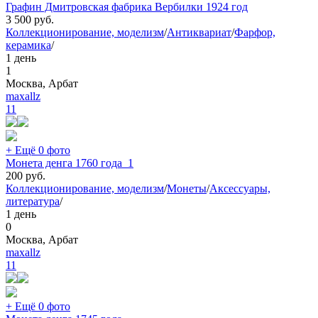
Графин Дмитровская фабрика Вербилки 1924 год
3 500
руб.
Коллекционирование, моделизм
/
Антиквариат
/
Фарфор,
керамика
/
1 день
1
Москва, Арбат
maxallz
11
+ Ещё 0 фото
Монета денга 1760 года_1
200
руб.
Коллекционирование, моделизм
/
Монеты
/
Аксессуары,
литература
/
1 день
0
Москва, Арбат
maxallz
11
+ Ещё 0 фото