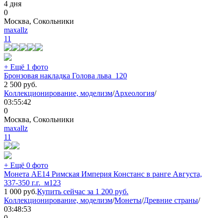
4 дня
0
Москва, Сокольники
maxallz
11
+ Ещё 1 фото
Бронзовая накладка Голова льва_120
2 500
руб.
Коллекционирование, моделизм
/
Археология
/
03:55:42
0
Москва, Сокольники
maxallz
11
+ Ещё 0 фото
Монета АЕ14 Римская Империя Констанс в ранге Августа,
337-350 г.г._м123
1 000
руб.
Купить сейчас за
1 200
руб.
Коллекционирование, моделизм
/
Монеты
/
Древние страны
/
03:48:53
0