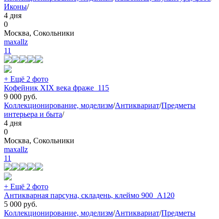
Иконы
/
4 дня
0
Москва, Сокольники
maxallz
11
+ Ещё 2 фото
Кофейник XIX века фраже_115
9 000
руб.
Коллекционирование, моделизм
/
Антиквариат
/
Предметы
интерьера и быта
/
4 дня
0
Москва, Сокольники
maxallz
11
+ Ещё 2 фото
Антикварная парсуна, складень, клеймо 900_А120
5 000
руб.
Коллекционирование, моделизм
/
Антиквариат
/
Предметы