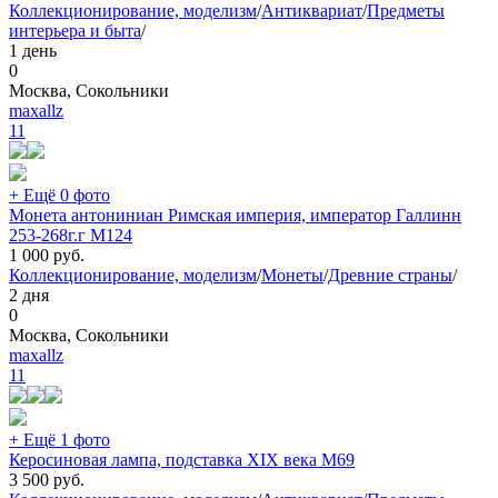
Коллекционирование, моделизм
/
Антиквариат
/
Предметы
интерьера и быта
/
1 день
0
Москва, Сокольники
maxallz
11
+ Ещё 0 фото
Монета антониниан Римская империя, император Галлинн
253-268г.г М124
1 000
руб.
Коллекционирование, моделизм
/
Монеты
/
Древние страны
/
2 дня
0
Москва, Сокольники
maxallz
11
+ Ещё 1 фото
Керосиновая лампа, подставка XIX века М69
3 500
руб.