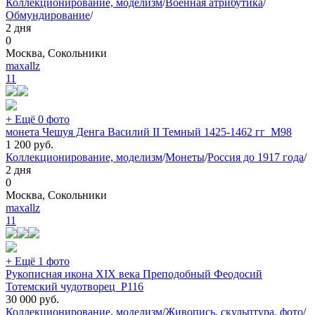
Коллекционирование, моделизм
/
Военная атрибутика
/
Обмундирование
/
2 дня
0
Москва, Сокольники
maxallz
11
+ Ещё 0 фото
монета Чешуя Денга Василий II Темный 1425-1462 гг_М98
1 200
руб.
Коллекционирование, моделизм
/
Монеты
/
Россия до 1917 года
/
2 дня
0
Москва, Сокольники
maxallz
11
+ Ещё 1 фото
Рукописная икона XIX века Преподобный Феодосий
Тотемский чудотворец_Р116
30 000
руб.
Коллекционирование, моделизм
/
Живопись, скульптура, фото
/