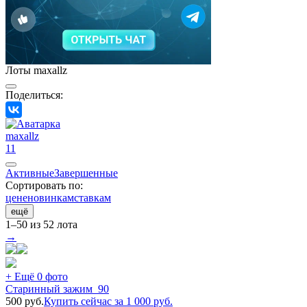
Лоты maxallz
Поделиться:
maxallz
11
Активные
Завершенные
Сортировать по:
цене
новинкам
ставкам
ещё
1–50 из 52 лота
→
+ Ещё 0 фото
Старинный зажим_90
500
руб.
Купить сейчас за
1 000
руб.