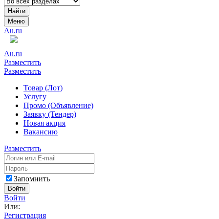
Найти
Меню
Au.ru
Au.ru
Разместить
Разместить
Товар (Лот)
Услугу
Промо (Объявление)
Заявку (Тендер)
Новая акция
Вакансию
Разместить
Запомнить
Войти
Войти
Или:
Регистрация