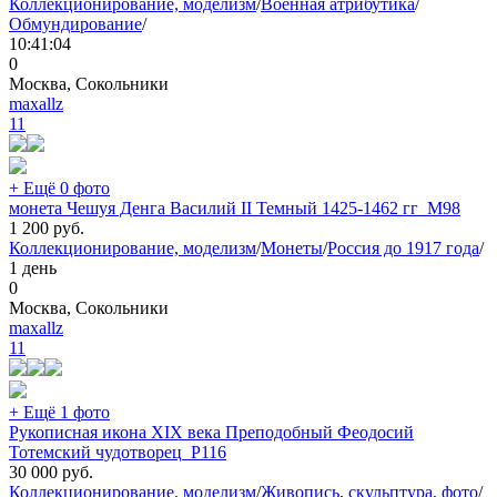
Коллекционирование, моделизм
/
Военная атрибутика
/
Обмундирование
/
10:41:04
0
Москва, Сокольники
maxallz
11
+ Ещё 0 фото
монета Чешуя Денга Василий II Темный 1425-1462 гг_М98
1 200
руб.
Коллекционирование, моделизм
/
Монеты
/
Россия до 1917 года
/
1 день
0
Москва, Сокольники
maxallz
11
+ Ещё 1 фото
Рукописная икона XIX века Преподобный Феодосий
Тотемский чудотворец_Р116
30 000
руб.
Коллекционирование, моделизм
/
Живопись, скульптура, фото
/