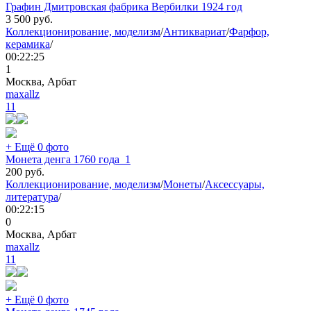
Графин Дмитровская фабрика Вербилки 1924 год
3 500
руб.
Коллекционирование, моделизм
/
Антиквариат
/
Фарфор,
керамика
/
00:22:25
1
Москва, Арбат
maxallz
11
+ Ещё 0 фото
Монета денга 1760 года_1
200
руб.
Коллекционирование, моделизм
/
Монеты
/
Аксессуары,
литература
/
00:22:15
0
Москва, Арбат
maxallz
11
+ Ещё 0 фото