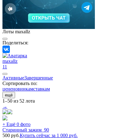
Лоты maxallz
Поделиться:
maxallz
11
Активные
Завершенные
Сортировать по:
цене
новинкам
ставкам
ещё
1–50 из 52 лота
→
+ Ещё 0 фото
Старинный зажим_90
500
руб.
Купить сейчас за
1 000
руб.