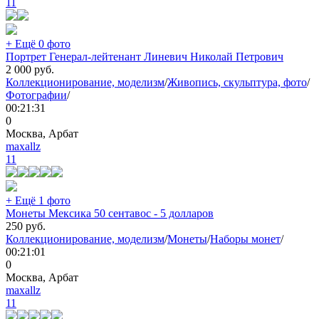
11
+ Ещё 0 фото
Портрет Генерал-лейтенант Линевич Николай Петрович
2 000
руб.
Коллекционирование, моделизм
/
Живопись, скульптура, фото
/
Фотографии
/
00:21:31
0
Москва, Арбат
maxallz
11
+ Ещё 1 фото
Монеты Мексика 50 сентавос - 5 долларов
250
руб.
Коллекционирование, моделизм
/
Монеты
/
Наборы монет
/
00:21:01
0
Москва, Арбат
maxallz
11