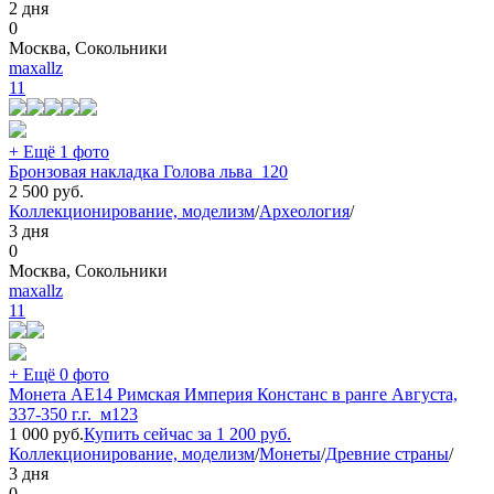
2 дня
0
Москва, Сокольники
maxallz
11
+ Ещё 1 фото
Бронзовая накладка Голова льва_120
2 500
руб.
Коллекционирование, моделизм
/
Археология
/
3 дня
0
Москва, Сокольники
maxallz
11
+ Ещё 0 фото
Монета АЕ14 Римская Империя Констанс в ранге Августа,
337-350 г.г._м123
1 000
руб.
Купить сейчас за
1 200
руб.
Коллекционирование, моделизм
/
Монеты
/
Древние страны
/
3 дня
0