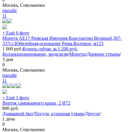
Москва, Сокольники
maxallz
11
+ Ещё 0 фото
Монета АЕ17 Римская Империя Константин Великий,307-
337г.г.Юбилейная,основание Рима.Волчица_м123
1 000
руб.
Купить сейчас за
1 200
руб.
Коллекционирование, моделизм
/
Монеты
/
Древние страны
/
3 дня
0
Москва, Сокольники
maxallz
11
+ Ещё 1 фото
Верток самоварного крана_2 И72
800
руб.
Домашний быт
/
Посуда, кухонная утварь
/
Другое
/
1 день
0
Москва, Сокольники