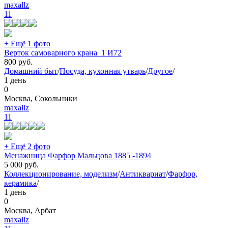
maxallz
11
+ Ещё 1 фото
Верток самоварного крана_1 И72
800
руб.
Домашний быт
/
Посуда, кухонная утварь
/
Другое
/
1 день
0
Москва, Сокольники
maxallz
11
+ Ещё 2 фото
Менажница Фарфор Мальцова 1885 -1894
5 000
руб.
Коллекционирование, моделизм
/
Антиквариат
/
Фарфор,
керамика
/
1 день
0
Москва, Арбат
maxallz