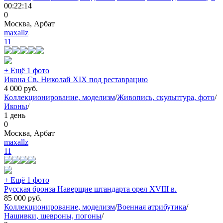
00:22:14
0
Москва, Арбат
maxallz
11
+ Ещё 1 фото
Икона Св. Николай XIX под реставрацию
4 000
руб.
Коллекционирование, моделизм
/
Живопись, скульптура, фото
/
Иконы
/
1 день
0
Москва, Арбат
maxallz
11
+ Ещё 1 фото
Русская бронза Наверщие штандарта орел XVIII в.
85 000
руб.
Коллекционирование, моделизм
/
Военная атрибутика
/
Нашивки, шевроны, погоны
/