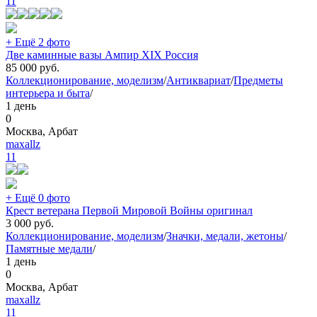
11
+ Ещё 2 фото
Две каминные вазы Ампир XIX Россия
85 000
руб.
Коллекционирование, моделизм
/
Антиквариат
/
Предметы
интерьера и быта
/
1 день
0
Москва, Арбат
maxallz
11
+ Ещё 0 фото
Крест ветерана Первой Мировой Войны оригинал
3 000
руб.
Коллекционирование, моделизм
/
Значки, медали, жетоны
/
Памятные медали
/
1 день
0
Москва, Арбат
maxallz
11