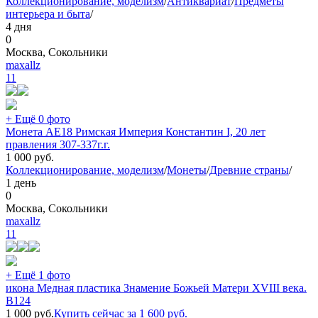
Коллекционирование, моделизм
/
Антиквариат
/
Предметы
интерьера и быта
/
4 дня
0
Москва, Сокольники
maxallz
11
+ Ещё 0 фото
Монета АЕ18 Римская Империя Константин I, 20 лет
правления 307-337г.г.
1 000
руб.
Коллекционирование, моделизм
/
Монеты
/
Древние страны
/
1 день
0
Москва, Сокольники
maxallz
11
+ Ещё 1 фото
икона Медная пластика Знамение Божьей Матери XVIII века.
В124
1 000
руб.
Купить сейчас за
1 600
руб.