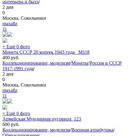
интерьера и быта
/
2 дня
0
Москва, Сокольники
maxallz
11
+ Ещё 0 фото
Монета СССР 20 копеек 1943 года _М118
400
руб.
Коллекционирование, моделизм
/
Монеты
/
Россия и СССР
1917-1991 года
/
2 дня
0
Москва, Сокольники
maxallz
11
+ Ещё 0 фото
Армейская Мундирная пуговица_123
600
руб.
Коллекционирование, моделизм
/
Военная атрибутика
/
Обмундирование
/