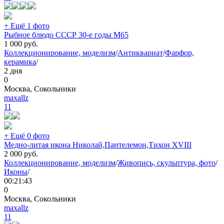
+ Ещё 1 фото
Рыбное блюдо СССР 30-е годы М65
1 000
руб.
Коллекционирование, моделизм
/
Антиквариат
/
Фарфор,
керамика
/
2 дня
0
Москва, Сокольники
maxallz
11
+ Ещё 0 фото
Медно-литая икона Николай,Пантелемон,Тихон XVIII
2 000
руб.
Коллекционирование, моделизм
/
Живопись, скульптура, фото
/
Иконы
/
00:21:43
0
Москва, Сокольники
maxallz
11