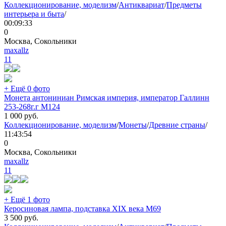
Коллекционирование, моделизм
/
Антиквариат
/
Предметы
интерьера и быта
/
00:09:33
0
Москва, Сокольники
maxallz
11
+ Ещё 0 фото
Монета антониниан Римская империя, император Галлинн
253-268г.г М124
1 000
руб.
Коллекционирование, моделизм
/
Монеты
/
Древние страны
/
11:43:54
0
Москва, Сокольники
maxallz
11
+ Ещё 1 фото
Керосиновая лампа, подставка XIX века М69
3 500
руб.