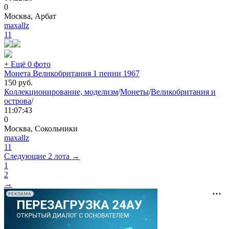
0
Москва, Арбат
maxallz
11
+ Ещё 0 фото
Монета Великобритания 1 пенни 1967
150
руб.
Коллекционирование, моделизм
/
Монеты
/
Великобритания и
острова
/
11:07:43
0
Москва, Сокольники
maxallz
11
Следующие 2 лота →
1
2
→
РЕКЛАМА