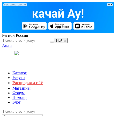
РЕКЛАМА • AU.RU
Регион
Россия
Найти
Au.ru
Каталог
Услуги
Распродажа с 1
₽
Магазины
Форум
Помощь
Блог