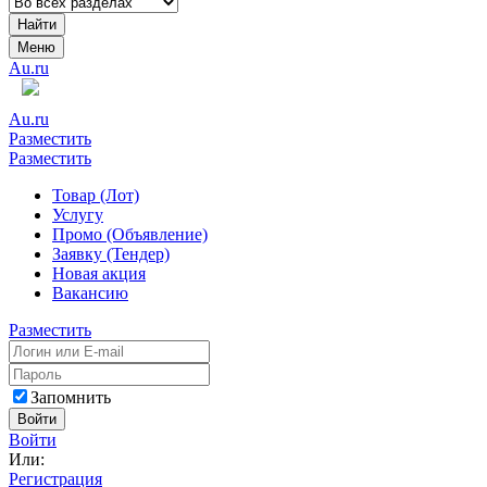
Найти
Меню
Au.ru
Au.ru
Разместить
Разместить
Товар (Лот)
Услугу
Промо (Объявление)
Заявку (Тендер)
Новая акция
Вакансию
Разместить
Запомнить
Войти
Войти
Или:
Регистрация