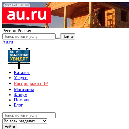
РЕКЛАМА • AU.RU
Регион
Россия
Найти
Au.ru
Каталог
Услуги
Распродажа с 1
₽
Магазины
Форум
Помощь
Блог
Найти