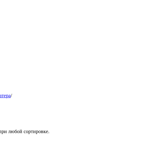
атера
/
при любой сортировке.