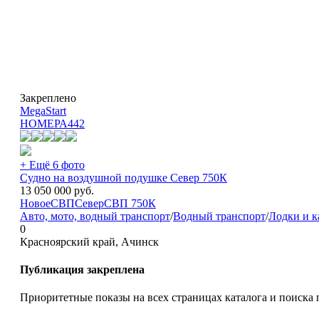
Закреплено
MegaStart
НОМЕРА
442
+ Ещё 6 фото
Судно на воздушной подушке Север 750К
13 050 000
руб.
Новое
СВП
Север
СВП 750К
Авто, мото, водный транспорт
/
Водный транспорт
/
Лодки и к
0
Красноярский край, Ачинск
Публикация закреплена
Приоритетные показы на всех страницах каталога и поиска 