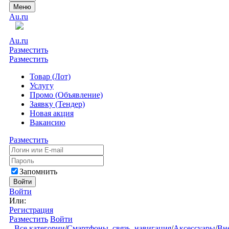
Меню
Au.ru
Au.ru
Разместить
Разместить
Товар (Лот)
Услугу
Промо (Объявление)
Заявку (Тендер)
Новая акция
Вакансию
Разместить
Запомнить
Войти
Войти
Или:
Регистрация
Разместить
Войти
Все категории
/
Смартфоны, связь, навигация
/
Аксессуары
/
Вне