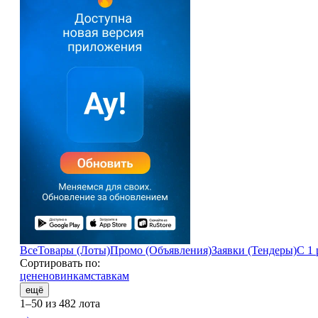
Все
Товары (Лоты)
Промо (Объявления)
Заявки (Тендеры)
С 1 
Сортировать по:
цене
новинкам
ставкам
ещё
1–50 из 482 лота
→