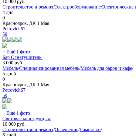
10 000
руб.
Строительство и ремонт
/
Электрооборудование
/
Электрические 
4 дня
0
Красноярск, ДК 1 Мая
Petrovich67
59
+ Ещё 1 фото
Бар Огнетушитель.
3 000
руб.
Мебель
/
Специализированная мебель
/
Мебель для баров и кафе
/
5 дней
0
Красноярск, ДК 1 Мая
Petrovich67
59
+ Ещё 1 фото
Световая конструкцыя.
10 000
руб.
Строительство и ремонт
/
Освещение
/
Лампочки
/
6 дней