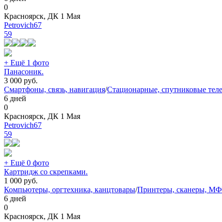
0
Красноярск, ДК 1 Мая
Petrovich67
59
+ Ещё 1 фото
Панасоник.
3 000
руб.
Смартфоны, связь, навигация
/
Стационарные, спутниковые тел
6 дней
0
Красноярск, ДК 1 Мая
Petrovich67
59
+ Ещё 0 фото
Картридж со скрепками.
1 000
руб.
Компьютеры, оргтехника, канцтовары
/
Принтеры, сканеры, М
6 дней
0
Красноярск, ДК 1 Мая