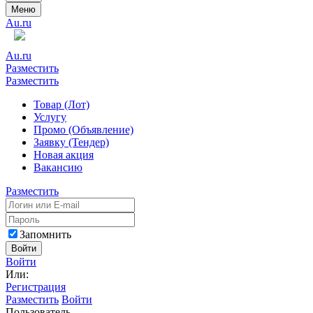
Меню
Au.ru
Au.ru
Разместить
Разместить
Товар (Лот)
Услугу
Промо (Объявление)
Заявку (Тендер)
Новая акция
Вакансию
Разместить
Запомнить
Войти
Войти
Или:
Регистрация
Разместить
Войти
Пользователь