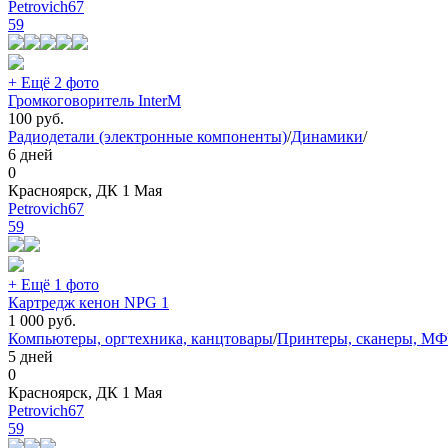
Petrovich67
59
+ Ещё 2 фото
Громкоговоритель InterM
100
руб.
Радиодетали (электронные компоненты)
/
Динамики
/
6 дней
0
Красноярск, ДК 1 Мая
Petrovich67
59
+ Ещё 1 фото
Картредж кенон NPG 1
1 000
руб.
Компьютеры, оргтехника, канцтовары
/
Принтеры, сканеры, М
5 дней
0
Красноярск, ДК 1 Мая
Petrovich67
59