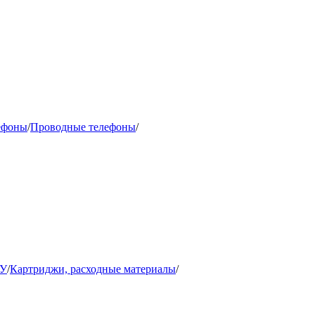
ефоны
/
Проводные телефоны
/
ФУ
/
Картриджи, расходные материалы
/