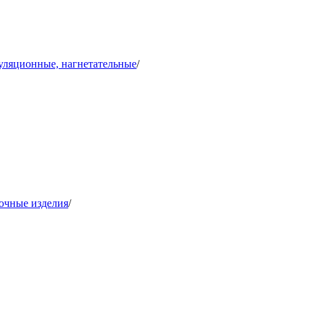
уляционные, нагнетательные
/
очные изделия
/