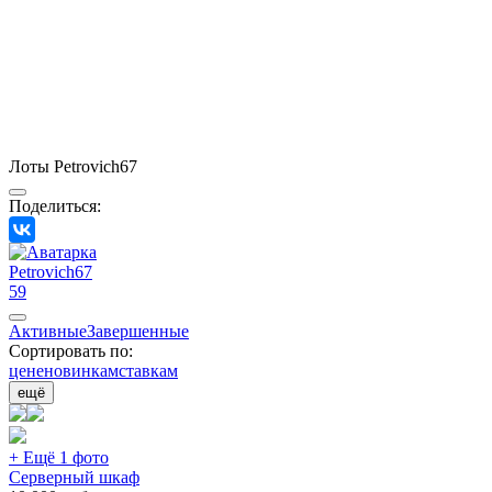
Лоты Petrovich67
Поделиться:
Petrovich67
59
Активные
Завершенные
Сортировать по:
цене
новинкам
ставкам
ещё
+ Ещё 1 фото
Серверный шкаф