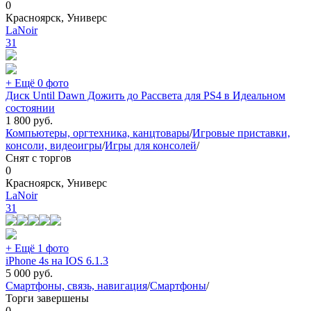
0
Красноярск, Универс
LaNoir
31
+ Ещё 0 фото
Диск Until Dawn Дожить до Рассвета для PS4 в Идеальном
состоянии
1 800
руб.
Компьютеры, оргтехника, канцтовары
/
Игровые приставки,
консоли, видеоигры
/
Игры для консолей
/
Снят с торгов
0
Красноярск, Универс
LaNoir
31
+ Ещё 1 фото
iPhone 4s на IOS 6.1.3
5 000
руб.
Смартфоны, связь, навигация
/
Смартфоны
/
Торги завершены
0