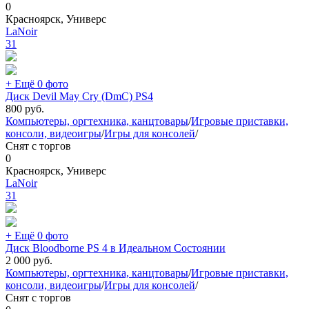
0
Красноярск, Универс
LaNoir
31
+ Ещё 0 фото
Диск Devil May Cry (DmC) PS4
800
руб.
Компьютеры, оргтехника, канцтовары
/
Игровые приставки,
консоли, видеоигры
/
Игры для консолей
/
Снят с торгов
0
Красноярск, Универс
LaNoir
31
+ Ещё 0 фото
Диск Bloodborne PS 4 в Идеальном Состоянии
2 000
руб.
Компьютеры, оргтехника, канцтовары
/
Игровые приставки,
консоли, видеоигры
/
Игры для консолей
/
Снят с торгов