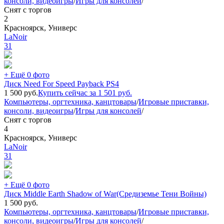
консоли, видеоигры
/
Игры для консолей
/
Снят с торгов
2
Красноярск, Универс
LaNoir
31
+ Ещё 0 фото
Диск Need For Speed Payback PS4
1 500
руб.
Купить сейчас за
1 501
руб.
Компьютеры, оргтехника, канцтовары
/
Игровые приставки,
консоли, видеоигры
/
Игры для консолей
/
Снят с торгов
4
Красноярск, Универс
LaNoir
31
+ Ещё 0 фото
Диск Middle Earth Shadow of War(Средиземье Тени Войны)
1 500
руб.
Компьютеры, оргтехника, канцтовары
/
Игровые приставки,
консоли, видеоигры
/
Игры для консолей
/