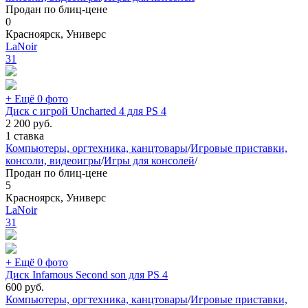
Продан по блиц-цене
0
Красноярск, Универс
LaNoir
31
+ Ещё 0 фото
Диск с игрой Uncharted 4 для PS 4
2 200
руб.
1 ставка
Компьютеры, оргтехника, канцтовары
/
Игровые приставки,
консоли, видеоигры
/
Игры для консолей
/
Продан по блиц-цене
5
Красноярск, Универс
LaNoir
31
+ Ещё 0 фото
Диск Infamous Second son для PS 4
600
руб.
Компьютеры, оргтехника, канцтовары
/
Игровые приставки,