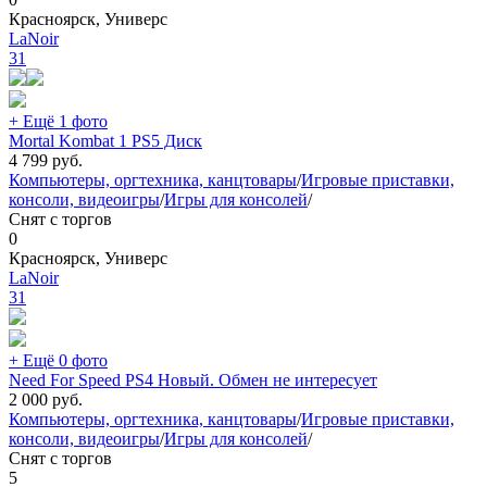
Красноярск, Универс
LaNoir
31
+ Ещё 1 фото
Mortal Kombat 1 PS5 Диск
4 799
руб.
Компьютеры, оргтехника, канцтовары
/
Игровые приставки,
консоли, видеоигры
/
Игры для консолей
/
Снят с торгов
0
Красноярск, Универс
LaNoir
31
+ Ещё 0 фото
Need For Speed PS4 Новый. Обмен не интересует
2 000
руб.
Компьютеры, оргтехника, канцтовары
/
Игровые приставки,
консоли, видеоигры
/
Игры для консолей
/
Снят с торгов
5