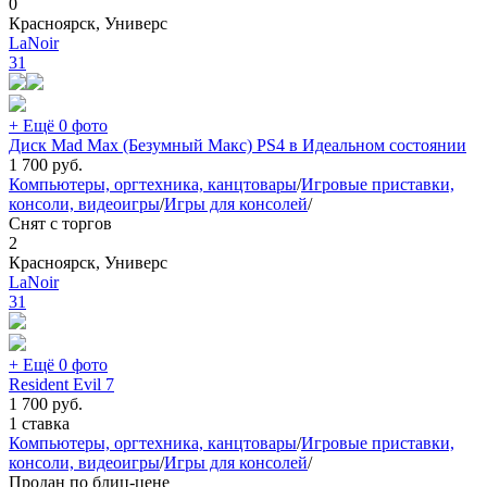
0
Красноярск, Универс
LaNoir
31
+ Ещё 0 фото
Диск Mad Max (Безумный Макс) PS4 в Идеальном состоянии
1 700
руб.
Компьютеры, оргтехника, канцтовары
/
Игровые приставки,
консоли, видеоигры
/
Игры для консолей
/
Снят с торгов
2
Красноярск, Универс
LaNoir
31
+ Ещё 0 фото
Resident Evil 7
1 700
руб.
1 ставка
Компьютеры, оргтехника, канцтовары
/
Игровые приставки,
консоли, видеоигры
/
Игры для консолей
/
Продан по блиц-цене