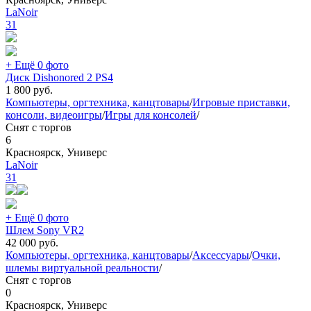
LaNoir
31
+ Ещё 0 фото
Диск Dishonored 2 PS4
1 800
руб.
Компьютеры, оргтехника, канцтовары
/
Игровые приставки,
консоли, видеоигры
/
Игры для консолей
/
Снят с торгов
6
Красноярск, Универс
LaNoir
31
+ Ещё 0 фото
Шлем Sony VR2
42 000
руб.
Компьютеры, оргтехника, канцтовары
/
Аксессуары
/
Очки,
шлемы виртуальной реальности
/
Снят с торгов
0
Красноярск, Универс