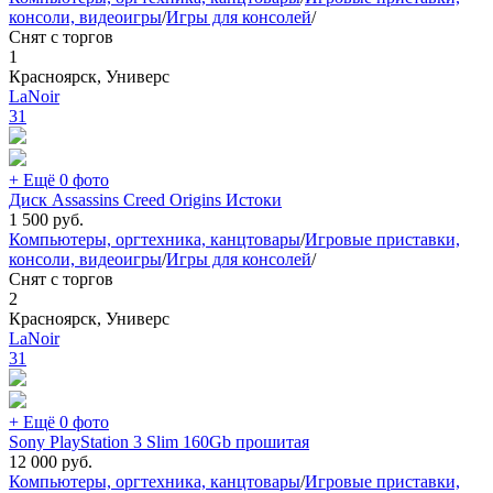
консоли, видеоигры
/
Игры для консолей
/
Снят с торгов
1
Красноярск, Универс
LaNoir
31
+ Ещё 0 фото
Диск Assassins Creed Origins Истоки
1 500
руб.
Компьютеры, оргтехника, канцтовары
/
Игровые приставки,
консоли, видеоигры
/
Игры для консолей
/
Снят с торгов
2
Красноярск, Универс
LaNoir
31
+ Ещё 0 фото
Sony PlayStation 3 Slim 160Gb прошитая
12 000
руб.
Компьютеры, оргтехника, канцтовары
/
Игровые приставки,