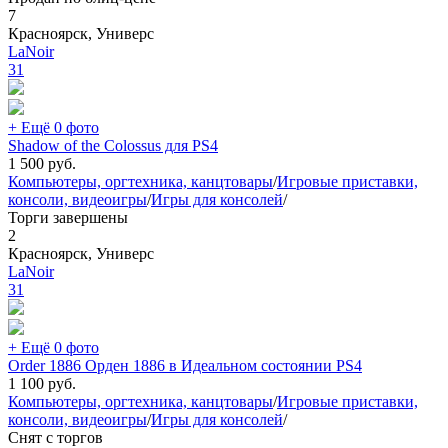
7
Красноярск, Универс
LaNoir
31
+ Ещё 0 фото
Shadow of the Colossus для PS4
1 500
руб.
Компьютеры, оргтехника, канцтовары
/
Игровые приставки,
консоли, видеоигры
/
Игры для консолей
/
Торги завершены
2
Красноярск, Универс
LaNoir
31
+ Ещё 0 фото
Order 1886 Орден 1886 в Идеальном состоянии PS4
1 100
руб.
Компьютеры, оргтехника, канцтовары
/
Игровые приставки,
консоли, видеоигры
/
Игры для консолей
/
Снят с торгов