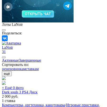
Лоты LaNoir
Поделиться:
LaNoir
31
Активные
Завершенные
Сортировать по:
цене
новинкам
ставкам
ещё
+ Ещё 0 фото
Dark souls 3 PS4 Диск
2 000
руб.
1 ставка
Компьютеры, оргтехника, канцтовары
/
Игровые приставки,