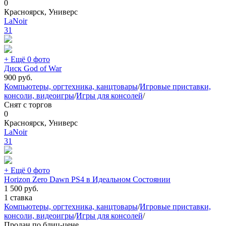
0
Красноярск, Универс
LaNoir
31
+ Ещё 0 фото
Диск God of War
900
руб.
Компьютеры, оргтехника, канцтовары
/
Игровые приставки,
консоли, видеоигры
/
Игры для консолей
/
Снят с торгов
0
Красноярск, Универс
LaNoir
31
+ Ещё 0 фото
Horizon Zero Dawn PS4 в Идеальном Состоянии
1 500
руб.
1 ставка
Компьютеры, оргтехника, канцтовары
/
Игровые приставки,
консоли, видеоигры
/
Игры для консолей
/
Продан по блиц-цене