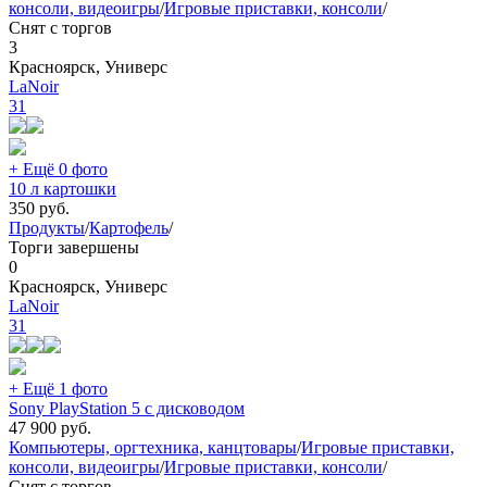
консоли, видеоигры
/
Игровые приставки, консоли
/
Снят с торгов
3
Красноярск, Универс
LaNoir
31
+ Ещё 0 фото
10 л картошки
350
руб.
Продукты
/
Картофель
/
Торги завершены
0
Красноярск, Универс
LaNoir
31
+ Ещё 1 фото
Sony PlayStation 5 с дисководом
47 900
руб.
Компьютеры, оргтехника, канцтовары
/
Игровые приставки,
консоли, видеоигры
/
Игровые приставки, консоли
/
Снят с торгов