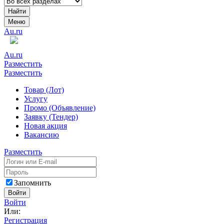
Найти
Меню
Au.ru
Au.ru
Разместить
Разместить
Товар (Лот)
Услугу
Промо (Объявление)
Заявку (Тендер)
Новая акция
Вакансию
Разместить
Запомнить
Войти
Войти
Или:
Регистрация