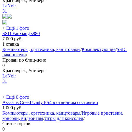
Красноярск, Универс
LaNoir
31
+ Ещё 1 фото
SSD Fanxiang s880
7 000
руб.
1 ставка
Компьютеры, оргтехника, канцтовары
/
Комплектующие
/
SSD-
накопители
/
Продан по блиц-цене
0
Красноярск, Универс
LaNoir
31
+ Ещё 0 фото
Assasins Creed Unity PS4 в отличном состоянии
1 000
руб.
Компьютеры, оргтехника, канцтовары
/
Игровые приставки,
консоли, видеоигры
/
Игры для консолей
/
Снят с торгов
0