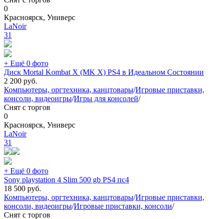
0
Красноярск, Универс
LaNoir
31
+ Ещё 0 фото
Диск Mortal Kombat X (MK X) PS4 в Идеальном Состоянии
2 200
руб.
Компьютеры, оргтехника, канцтовары
/
Игровые приставки,
консоли, видеоигры
/
Игры для консолей
/
Снят с торгов
0
Красноярск, Универс
LaNoir
31
+ Ещё 0 фото
Sony playstation 4 Slim 500 gb PS4 пс4
18 500
руб.
Компьютеры, оргтехника, канцтовары
/
Игровые приставки,
консоли, видеоигры
/
Игровые приставки, консоли
/
Снят с торгов