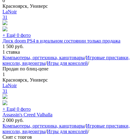
0
Красноярск, Универс
LaNoir
31
+ Ещё 0 фото
Диск doom PS4 в идеальном состоянии только продажа
1 500
руб.
1 ставка
Компьютеры, оргтехника, канцтовары
/
Игровые приставки,
консоли, видеоигры
/
Игры для консолей
/
Продан по блиц-цене
1
Красноярск, Универс
LaNoir
31
+ Ещё 0 фото
Assassin's Creed Valhalla
2 000
руб.
Компьютеры, оргтехника, канцтовары
/
Игровые приставки,
консоли, видеоигры
/
Игры для консолей
/
Снят с торгов