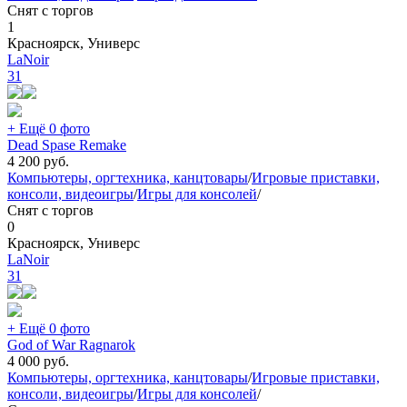
Снят с торгов
1
Красноярск, Универс
LaNoir
31
+ Ещё 0 фото
Dead Spase Remake
4 200
руб.
Компьютеры, оргтехника, канцтовары
/
Игровые приставки,
консоли, видеоигры
/
Игры для консолей
/
Снят с торгов
0
Красноярск, Универс
LaNoir
31
+ Ещё 0 фото
God of War Ragnarok
4 000
руб.
Компьютеры, оргтехника, канцтовары
/
Игровые приставки,
консоли, видеоигры
/
Игры для консолей
/