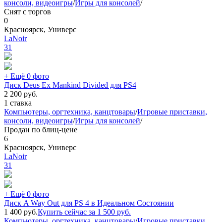
консоли, видеоигры
/
Игры для консолей
/
Снят с торгов
0
Красноярск, Универс
LaNoir
31
+ Ещё 0 фото
Диск Deus Ex Mankind Divided для PS4
2 200
руб.
1 ставка
Компьютеры, оргтехника, канцтовары
/
Игровые приставки,
консоли, видеоигры
/
Игры для консолей
/
Продан по блиц-цене
6
Красноярск, Универс
LaNoir
31
+ Ещё 0 фото
Диск A Way Out для PS 4 в Идеальном Состоянии
1 400
руб.
Купить сейчас за
1 500
руб.
Компьютеры, оргтехника, канцтовары
/
Игровые приставки,