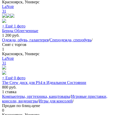
Красноярск, Универс
LaNoir
31
+ Ещё 1 фото
Берцы Облегченные
1 200
руб.
Одежда, обувь, галантерея
/
Спецодежда, спецобувь
/
Снят с торгов
1
Красноярск, Универс
LaNoir
31
+ Ещё 0 фото
The Crew диск для PS4 в Идеальном Состоянии
800
руб.
1 ставка
Компьютеры, оргтехника, канцтовары
/
Игровые приставки,
консоли, видеоигры
/
Игры для консолей
/
Продан по блиц-цене
0
Красноярск, Универс