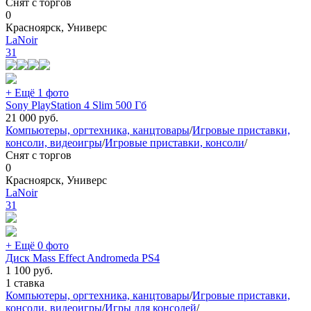
Снят с торгов
0
Красноярск, Универс
LaNoir
31
+ Ещё 1 фото
Sony PlayStation 4 Slim 500 Гб
21 000
руб.
Компьютеры, оргтехника, канцтовары
/
Игровые приставки,
консоли, видеоигры
/
Игровые приставки, консоли
/
Снят с торгов
0
Красноярск, Универс
LaNoir
31
+ Ещё 0 фото
Диск Mass Effect Andromeda PS4
1 100
руб.
1 ставка
Компьютеры, оргтехника, канцтовары
/
Игровые приставки,
консоли, видеоигры
/
Игры для консолей
/