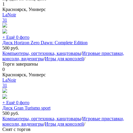
1
Красноярск, Универс
LaNoir
31
+ Ещё 0 фото
Диск Horizon Zero Dawn: Complete Edition
500
руб.
Компьютеры, оргтехника, канцтовары
/
Игровые приставки,
консоли, видеоигры
/
Игры для консолей
/
Торги завершены
0
Красноярск, Универс
LaNoir
31
+ Ещё 0 фото
Диск Gran Turismo sport
500
руб.
Компьютеры, оргтехника, канцтовары
/
Игровые приставки,
консоли, видеоигры
/
Игры для консолей
/
Снят с торгов