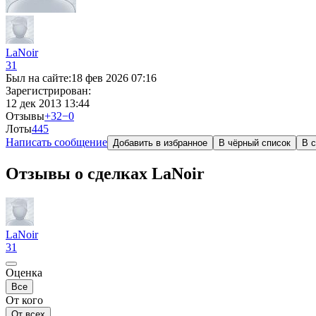
LaNoir
31
Был на сайте:
18 фев 2026 07:16
Зарегистрирован:
12 дек 2013 13:44
Отзывы
+32
−0
Лоты
4
45
Написать сообщение
Добавить в избранное
В чёрный список
В с
Отзывы о сделках LaNoir
LaNoir
31
Оценка
Все
От кого
От всех