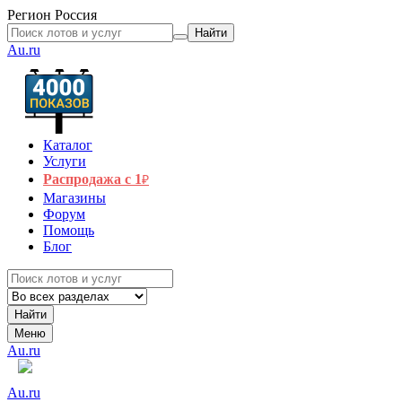
Регион
Россия
Найти
Au.ru
Каталог
Услуги
Распродажа с 1
₽
Магазины
Форум
Помощь
Блог
Найти
Меню
Au.ru
Au.ru