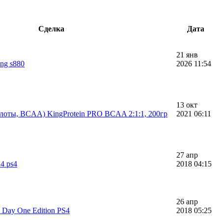
Сделка
Дата
21 янв
ng s880
2026 11:54
13 окт
лоты, BCAA) KingProtein PRO BCAA 2:1:1, 200гр
2021 06:11
27 апр
4 ps4
2018 04:15
26 апр
 Day One Edition PS4
2018 05:25