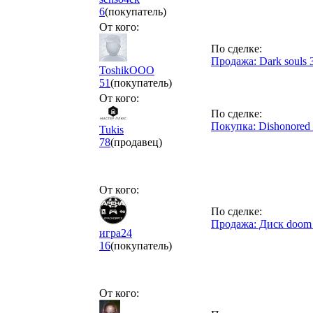
6
(покупатель)
От кого:
По сделке:
Продажа: Dark souls 
ToshikOOO
51
(покупатель)
От кого:
По сделке:
Покупка: Dishonored 
Tukis
78
(продавец)
От кого:
По сделке:
Продажа: Диск doom 
игра24
16
(покупатель)
От кого: