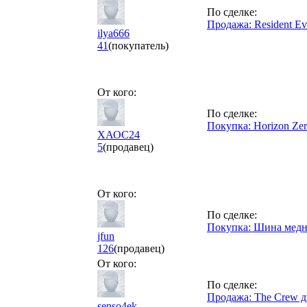
По сделке:
Продажа: Resident Evi
ilya666
41
(покупатель)
От кого:
По сделке:
Покупка: Horizon Ze
ХАОС24
5
(продавец)
От кого:
По сделке:
Покупка: Шина медн
jfun
126
(продавец)
От кого:
По сделке:
Продажа: The Crew д
senso4ek