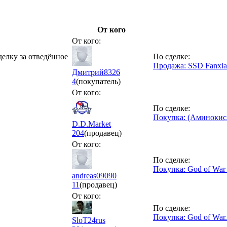
От кого
От кого:
делку за отведённое
По сделке:
Продажа: SSD Fanxia
Дмитрий8326
4
(покупатель)
От кого:
По сделке:
Покупка: (Аминокис
D.D.Market
204
(продавец)
От кого:
По сделке:
Покупка: God of War 
andreas09090
11
(продавец)
От кого:
По сделке:
Покупка: God of War.
SloT24rus