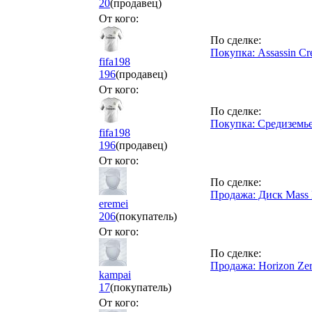
20
(продавец)
От кого:
По сделке:
Покупка: Assassin Cr
fifa198
196
(продавец)
От кого:
По сделке:
Покупка: Средиземь
fifa198
196
(продавец)
От кого:
По сделке:
Продажа: Диск Mass 
eremei
206
(покупатель)
От кого:
По сделке:
Продажа: Horizon Ze
kampai
17
(покупатель)
От кого: