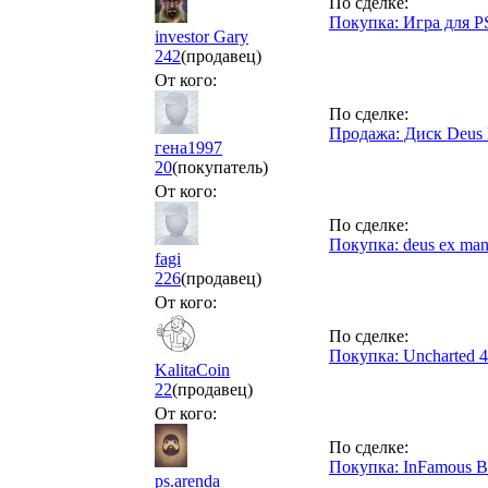
По сделке:
Покупка: Игра для P
investor Gary
242
(продавец)
От кого:
По сделке:
Продажа: Диск Deus 
гена1997
20
(покупатель)
От кого:
По сделке:
Покупка: deus ex man
fagi
226
(продавец)
От кого:
По сделке:
Покупка: Uncharted 4
KalitaCoin
22
(продавец)
От кого:
По сделке:
Покупка: InFamous В
ps.arenda