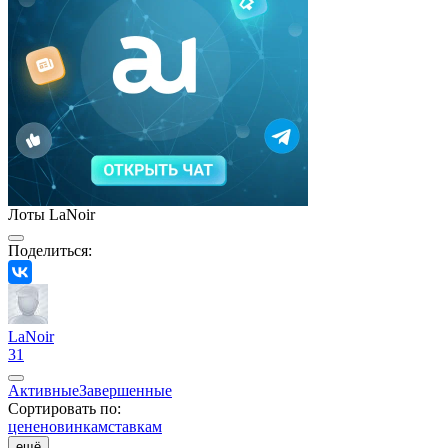
Лоты LaNoir
Поделиться:
LaNoir
31
Активные
Завершенные
Сортировать по:
цене
новинкам
ставкам
ещё