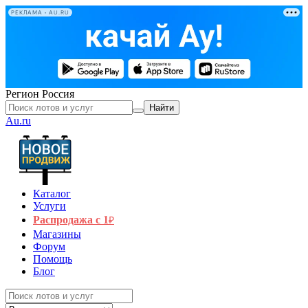
РЕКЛАМА • AU.RU
Регион
Россия
Найти
Au.ru
Каталог
Услуги
Распродажа с 1
₽
Магазины
Форум
Помощь
Блог