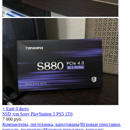
+ Ещё 0 фото
SSD для Sony PlayStation 5 PS5 1Тб
7 000
руб.
Компьютеры, оргтехника, канцтовары
/
Игровые приставки,
консоли, видеоигры
/
Игровые приставки, консоли
/