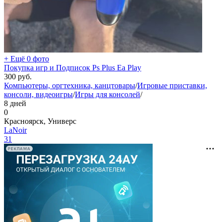
+ Ещё 0 фото
Покупка игр и Подписок Ps Plus Ea Play
300
руб.
Компьютеры, оргтехника, канцтовары
/
Игровые приставки,
консоли, видеоигры
/
Игры для консолей
/
8 дней
0
Красноярск, Универс
LaNoir
31
РЕКЛАМА