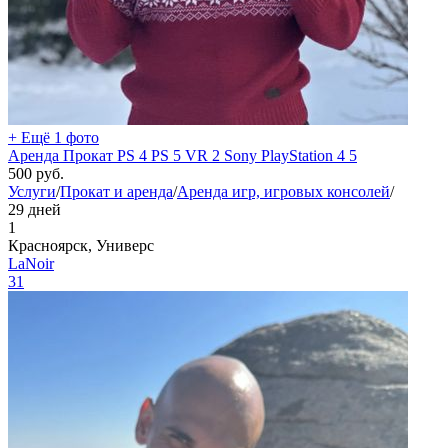
+ Ещё 1 фото
Аренда Прокат PS 4 PS 5 VR 2 Sony PlayStation 4 5
500
руб.
Услуги
/
Прокат и аренда
/
Аренда игр, игровых консолей
/
29 дней
1
Красноярск, Универс
LaNoir
31