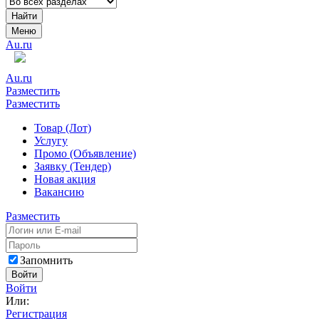
Найти
Меню
Au.ru
Au.ru
Разместить
Разместить
Товар (Лот)
Услугу
Промо (Объявление)
Заявку (Тендер)
Новая акция
Вакансию
Разместить
Запомнить
Войти
Войти
Или:
Регистрация