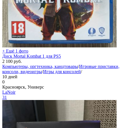
+ Ещё 1 фото
Диск Mortal Kombat 1 для PS5
2 100
руб.
Компьютеры, оргтехника, канцтовары
/
Игровые приставки,
консоли, видеоигры
/
Игры для консолей
/
10 дней
0
Красноярск, Универс
LaNoir
31