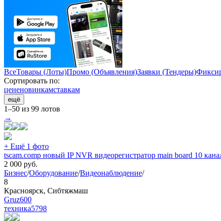
Все
Товары (Лоты)
Промо (Объявления)
Заявки (Тендеры)
Фиксир
Сортировать по:
цене
новинкам
ставкам
ещё
1–50 из 99 лотов
→
+ Ещё 1 фото
tscam.comp новый IP NVR видеорегистратор main board 10 кан
2 000
руб.
Бизнес
/
Оборудование
/
Видеонаблюдение
/
8
Красноярск, Сибтяжмаш
Gruz600
техника
5798