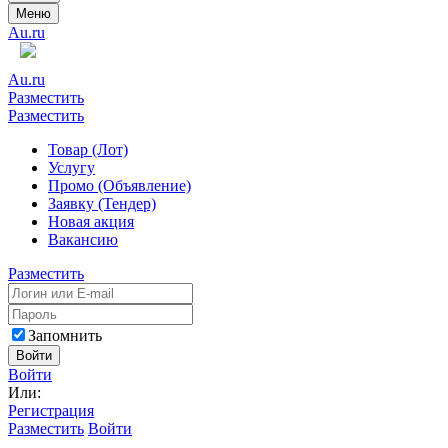
Меню
Au.ru
Au.ru
Разместить
Разместить
Товар (Лот)
Услугу
Промо (Объявление)
Заявку (Тендер)
Новая акция
Вакансию
Разместить
Запомнить
Войти
Войти
Или:
Регистрация
Разместить
Войти