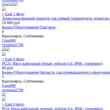
+ Ещё 1 фото
Термотрансферный принтер для прямой термопечати этикеток с
19 000
руб.
Бизнес
/
Оборудование
/
Торговое
/
0
Красноярск, Сибтяжмаш
Gruz600
техника
5798
+ Ещё 0 фото
PG21, Ввод кабельный белый, нейлон 6.6, IP68 / гермоввод
60
руб.
Бизнес
/
Оборудование
/
Запчасти для промышленного оборудова
5
Красноярск, Сибтяжмаш
Gruz600
техника
5798
+ Ещё 0 фото
PG9, Ввод кабельный черный, нейлон 6.6, IP68 / гермоввод