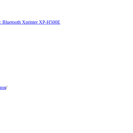
 Bluetooth Xprinter XP-H500E
ния
/