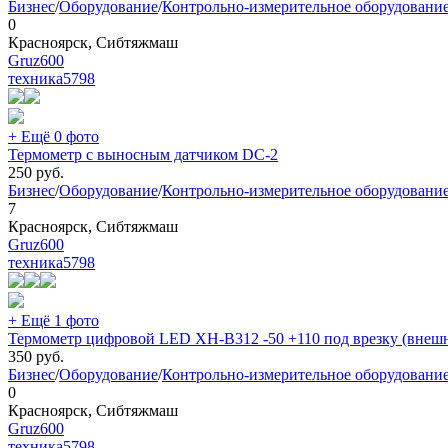
Бизнес
/
Оборудование
/
Контрольно-измерительное оборудовани
0
Красноярск, Сибтяжмаш
Gruz600
техника
5798
+ Ещё 0 фото
Термометр с выносным датчиком DC-2
250
руб.
Бизнес
/
Оборудование
/
Контрольно-измерительное оборудовани
7
Красноярск, Сибтяжмаш
Gruz600
техника
5798
+ Ещё 1 фото
Термометр цифровой LED XH-B312 -50 +110 под врезку (внешн
350
руб.
Бизнес
/
Оборудование
/
Контрольно-измерительное оборудовани
0
Красноярск, Сибтяжмаш
Gruz600
техника
5798