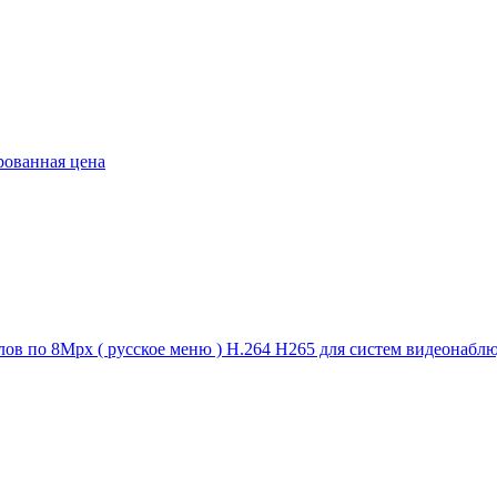
ованная цена
алов по 8Mpx ( русское меню ) H.264 H265 для систем видеонаб