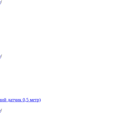
е
/
е
/
ий датчик 0,5 метр)
е
/