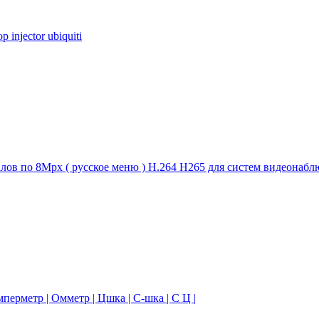
injector ubiquiti
налов по 8Mpx ( русское меню ) H.264 H265 для систем видеона
перметр | Омметр | Цшка | С-шка | С Ц |