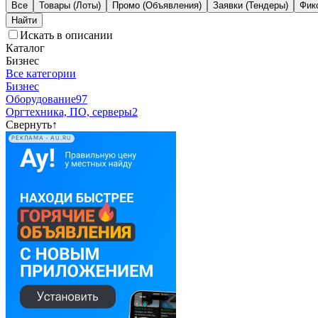
Все
Товары (Лоты)
Промо (Объявления)
Заявки (Тендеры)
Фик
Искать в описании
Каталог
Бизнес
Все категории
Бизнес
Оборудование
97
Оргтехника, ПО, серверы
2
Свернуть
↑
РЕКЛАМА • AU.RU