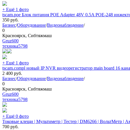
+ Ещё 1 фото
tscam.poe Блок питания POE Adapter 48V 0.5A POE-248 инжектор 
350
руб.
Бизнес
/
Оборудование
/
Видеонаблюдение
/
0
Красноярск, Сибтяжмаш
Gruz600
техника
5798
+ Ещё 1 фото
tscam.compl новый IP NVR видеорегистратор main board 16 ка
2 400
руб.
Бизнес
/
Оборудование
/
Видеонаблюдение
/
0
Красноярск, Сибтяжмаш
Gruz600
техника
5798
+ Ещё 0 фото
Токовые клещи | Мультиметр | Тестер | DM6266 | ВольтМетр | Ам
700
руб.