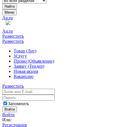
Найти
Меню
Au.ru
Au.ru
Разместить
Разместить
Товар (Лот)
Услугу
Промо (Объявление)
Заявку (Тендер)
Новая акция
Вакансию
Разместить
Запомнить
Войти
Войти
Или:
Регистрация