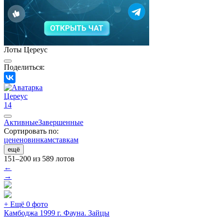
Лоты Цереус
Поделиться:
Цереус
14
Активные
Завершенные
Сортировать по:
цене
новинкам
ставкам
ещё
151–200 из 589 лотов
←
→
+ Ещё 0 фото
Камбоджа 1999 г. Фауна. Зайцы