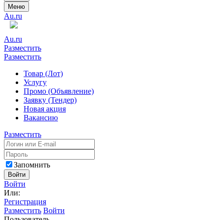
Меню
Au.ru
Au.ru
Разместить
Разместить
Товар (Лот)
Услугу
Промо (Объявление)
Заявку (Тендер)
Новая акция
Вакансию
Разместить
Запомнить
Войти
Войти
Или:
Регистрация
Разместить
Войти
Пользователь