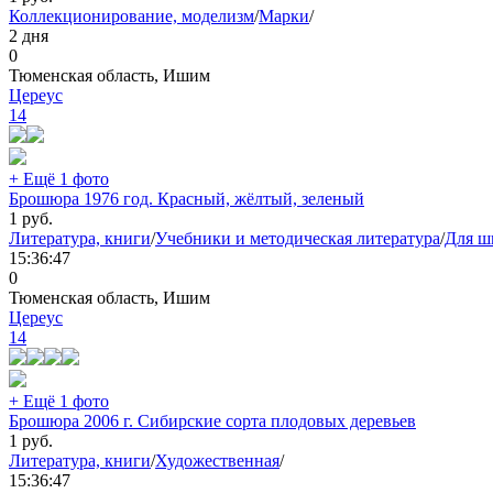
Коллекционирование, моделизм
/
Марки
/
2 дня
0
Тюменская область, Ишим
Цереус
14
+ Ещё 1 фото
Брошюра 1976 год. Красный, жёлтый, зеленый
1
руб.
Литература, книги
/
Учебники и методическая литература
/
Для ш
15:36:47
0
Тюменская область, Ишим
Цереус
14
+ Ещё 1 фото
Брошюра 2006 г. Сибирские сорта плодовых деревьев
1
руб.
Литература, книги
/
Художественная
/
15:36:47