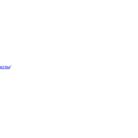
колы
/