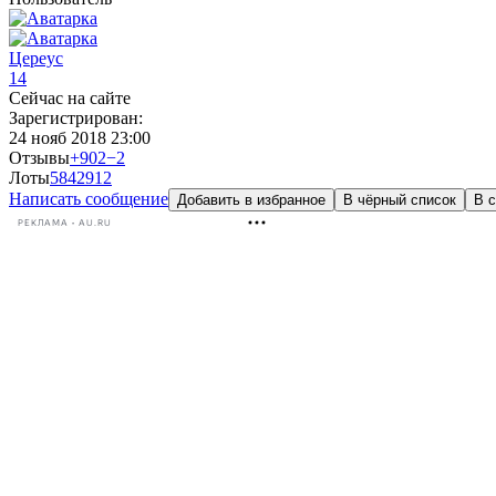
Цереус
14
Сейчас на сайте
Зарегистрирован:
24 нояб 2018 23:00
Отзывы
+902
−2
Лоты
584
2912
Написать сообщение
Добавить в избранное
В чёрный список
В с
РЕКЛАМА • AU.RU