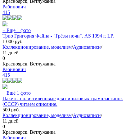
Красноярск, Ветлужанка
Рабинович
415
+ Ещё 1 фото
Трио Григория Файна - "Грёзы ночи". AS 1994 г. LP.
1 000
руб.
Коллекционирование, моделизм
/
Аудиозаписи
/
11 дней
0
Красноярск, Ветлужанка
Рабинович
415
+ Ещё 1 фото
Пакеты полиэтиленовые для виниловых грампластинок
(СССР) читаем описание.
500
руб.
Коллекционирование, моделизм
/
Аудиозаписи
/
11 дней
0
Красноярск, Ветлужанка
Рабинович