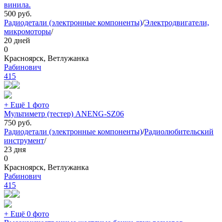
винила.
500
руб.
Радиодетали (электронные компоненты)
/
Электродвигатели,
микромоторы
/
20 дней
0
Красноярск, Ветлужанка
Рабинович
415
+ Ещё 1 фото
Мультиметр (тестер) ANENG-SZ06
750
руб.
Радиодетали (электронные компоненты)
/
Радиолюбительский
инструмент
/
23 дня
0
Красноярск, Ветлужанка
Рабинович
415
+ Ещё 0 фото