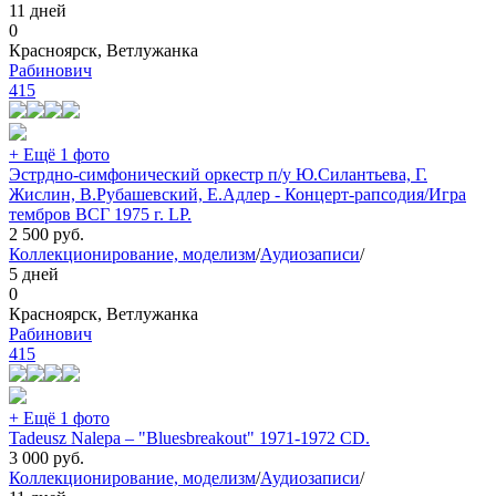
11 дней
0
Красноярск, Ветлужанка
Рабинович
415
+ Ещё 1 фото
Эстрдно-симфонический оркестр п/у Ю.Силантьева, Г.
Жислин, В.Рубашевский, Е.Адлер - Концерт-рапсодия/Игра
тембров ВСГ 1975 г. LP.
2 500
руб.
Коллекционирование, моделизм
/
Аудиозаписи
/
5 дней
0
Красноярск, Ветлужанка
Рабинович
415
+ Ещё 1 фото
Tadeusz Nalepa ‎– "Bluesbreakout" 1971-1972 CD.
3 000
руб.
Коллекционирование, моделизм
/
Аудиозаписи
/