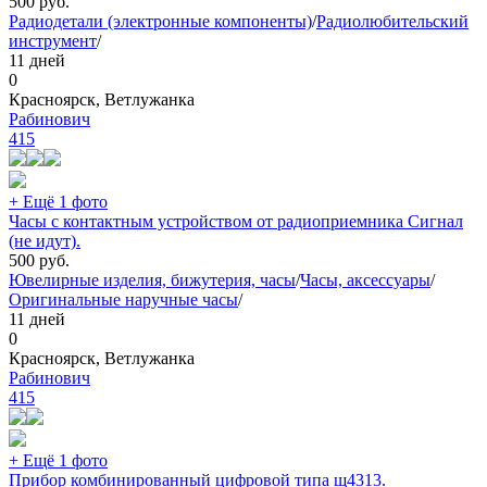
500
руб.
Радиодетали (электронные компоненты)
/
Радиолюбительский
инструмент
/
11 дней
0
Красноярск, Ветлужанка
Рабинович
415
+ Ещё 1 фото
Часы с контактным устройством от радиоприемника Сигнал
(не идут).
500
руб.
Ювелирные изделия, бижутерия, часы
/
Часы, аксессуары
/
Оригинальные наручные часы
/
11 дней
0
Красноярск, Ветлужанка
Рабинович
415
+ Ещё 1 фото
Прибор комбинированный цифровой типа щ4313.