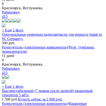
0
Красноярск, Ветлужанка
Рабинович
415
+ Ещё 2 фото
Оригинальные немецкие радиозапчасти для ремонта (made in
W. Germany).
500
руб.
Радиодетали (электронные компоненты)
/
Реле, тумблеры,
переключатели
/
11 дней
0
Красноярск, Ветлужанка
Рабинович
415
+ Ещё 1 фото
Высокостабильный (7 знаков после запятой) кварцевый
генератор 5 мГц.
1 500
руб.
Купить сейчас за
2 000
руб.
Радиодетали (электронные компоненты)
/
Кварцевые