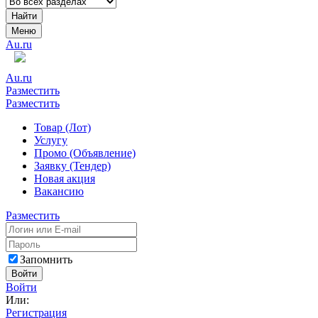
Найти
Меню
Au.ru
Au.ru
Разместить
Разместить
Товар (Лот)
Услугу
Промо (Объявление)
Заявку (Тендер)
Новая акция
Вакансию
Разместить
Запомнить
Войти
Войти
Или:
Регистрация