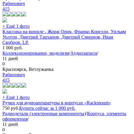
Рабинович
415
+ Ещё 1 фото
Классика на виниле - Жорж Орик, Франко Корелли, Уильям
Уолтон, Дмитрий Тарханов, Дмитрий Смирнов, Иван
Скобцов. LP.
1 000
руб.
Коллекционирование, моделизм
/
Аудиозаписи
/
11 дней
0
Красноярск, Ветлужанка
Рабинович
415
+ Ещё 1 фото
Ручки для аудиоаппаратуры в корпусах «Rackmount»
750
руб.
Купить сейчас за
1 000
руб.
Радиодетали (электронные компоненты)
/
Корпуса, элементы
оформления
/
11 дней
0