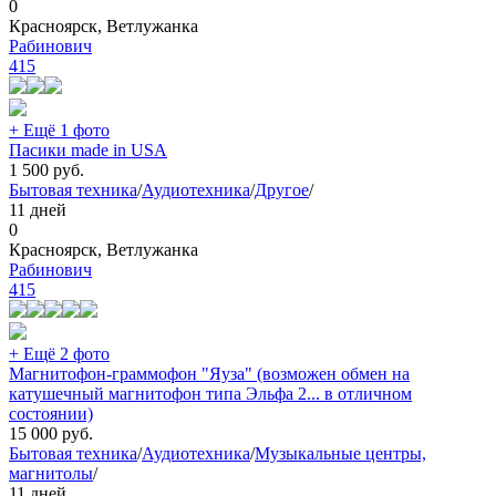
0
Красноярск, Ветлужанка
Рабинович
415
+ Ещё 1 фото
Пасики made in USA
1 500
руб.
Бытовая техника
/
Аудиотехника
/
Другое
/
11 дней
0
Красноярск, Ветлужанка
Рабинович
415
+ Ещё 2 фото
Магнитофон-граммофон "Яуза" (возможен обмен на
катушечный магнитофон типа Эльфа 2... в отличном
состоянии)
15 000
руб.
Бытовая техника
/
Аудиотехника
/
Музыкальные центры,
магнитолы
/
11 дней