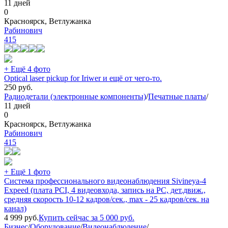
11 дней
0
Красноярск, Ветлужанка
Рабинович
415
+ Ещё 4 фото
Optical laser pickup for Iriwer и ещё от чего-то.
250
руб.
Радиодетали (электронные компоненты)
/
Печатные платы
/
11 дней
0
Красноярск, Ветлужанка
Рабинович
415
+ Ещё 1 фото
Система профессионального видеонаблюдения Sivineya-4
Expeed (плата PCI, 4 видеовхода, запись на PC, дет.движ.,
средняя скорость 10-12 кадров/сек., max - 25 кадров/сек. на
канал)
4 999
руб.
Купить сейчас за
5 000
руб.
Бизнес
/
Оборудование
/
Видеонаблюдение
/