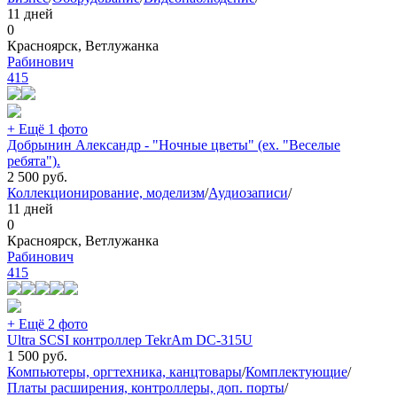
11 дней
0
Красноярск, Ветлужанка
Рабинович
415
+ Ещё 1 фото
Добрынин Александр - "Ночные цветы" (ех. "Веселые
ребята").
2 500
руб.
Коллекционирование, моделизм
/
Аудиозаписи
/
11 дней
0
Красноярск, Ветлужанка
Рабинович
415
+ Ещё 2 фото
Ultra SCSI контроллер TekrAm DC-315U
1 500
руб.
Компьютеры, оргтехника, канцтовары
/
Комплектующие
/
Платы расширения, контроллеры, доп. порты
/