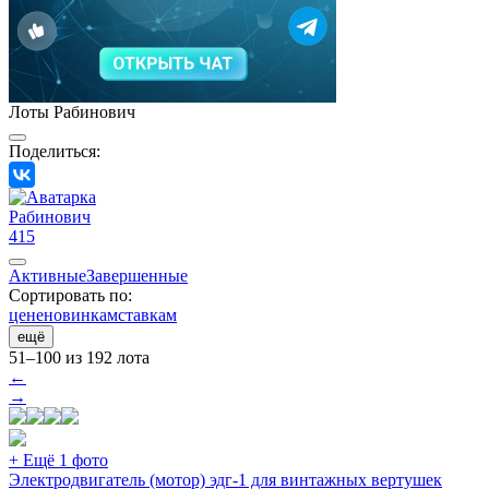
Лоты Рабинович
Поделиться:
Рабинович
415
Активные
Завершенные
Сортировать по:
цене
новинкам
ставкам
ещё
51–100 из 192 лота
←
→
+ Ещё 1 фото
Электродвигатель (мотор) эдг-1 для винтажных вертушек