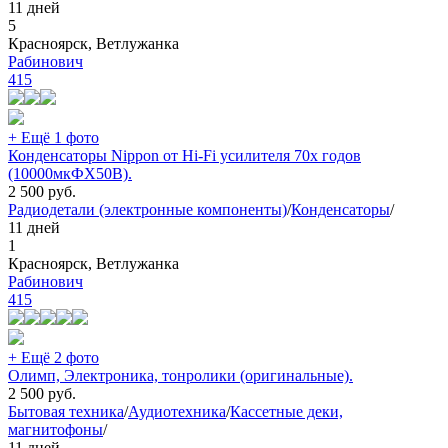
11 дней
5
Красноярск, Ветлужанка
Рабинович
415
+ Ещё 1 фото
Конденсаторы Nippon от Hi-Fi усилителя 70х годов
(10000мкФХ50В).
2 500
руб.
Радиодетали (электронные компоненты)
/
Конденсаторы
/
11 дней
1
Красноярск, Ветлужанка
Рабинович
415
+ Ещё 2 фото
Олимп, Электроника, тонролики (оригинальные).
2 500
руб.
Бытовая техника
/
Аудиотехника
/
Кассетные деки,
магнитофоны
/
11 дней