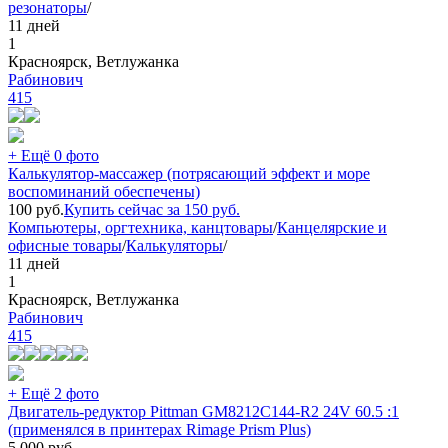
резонаторы
/
11 дней
1
Красноярск, Ветлужанка
Рабинович
415
+ Ещё 0 фото
Калькулятор-массажер (потрясающий эффект и море
воспоминаний обеспечены)
100
руб.
Купить сейчас за
150
руб.
Компьютеры, оргтехника, канцтовары
/
Канцелярские и
офисные товары
/
Калькуляторы
/
11 дней
1
Красноярск, Ветлужанка
Рабинович
415
+ Ещё 2 фото
Двигатель-редуктор Pittman GM8212C144-R2 24V 60.5 :1
(применялся в принтерах Rimage Prism Plus)
5 000
руб.