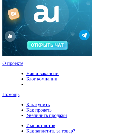
О проекте
Наши вакансии
Блог компании
Помощь
Как купить
Как продать
Увеличить продажи
Импорт лотов
Как заплатить за товар?