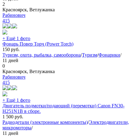
2
Красноярск, Ветлужанка
Рабинович
415
+ Ещё 1 фото
Фонарь Повер Торч (Power Torch)
150
руб.
Туризм, охота, рыбалка, самооборона
/
Туризм
/
Фонарики
/
11 дней
0
Красноярск, Ветлужанка
Рабинович
415
+ Ещё 1 фото
Двигатель подмотки/подающий (перемотки) Canon FN30-
H251N1B в сборе.
1 500
руб.
Радиодетали (электронные компоненты)
/
Электродвигатели,
микромоторы
/
11 дней