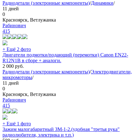
Радиодетали (электронные компоненты)
/
Динамики
/
11 дней
0
Красноярск, Ветлужанка
Рабинович
415
+ Ещё 2 фото
Двигатели подмотки/подающий (перемотки) Canon EN22-
R12N1B в сборе + аналоги.
2 000
руб.
Радиодетали (электронные компоненты)
/
Электродвигатели,
микромоторы
/
11 дней
0
Красноярск, Ветлужанка
Рабинович
415
+ Ещё 1 фото
Зажим малогабаритный ЗМ-1-2.(удобная "третья рука"
радиолюбителя, электрика и т.п.)