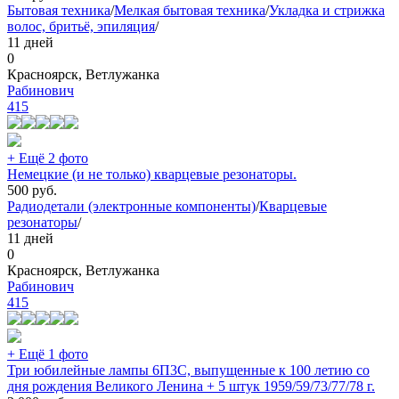
Бытовая техника
/
Мелкая бытовая техника
/
Укладка и стрижка
волос, бритьё, эпиляция
/
11 дней
0
Красноярск, Ветлужанка
Рабинович
415
+ Ещё 2 фото
Немецкие (и не только) кварцевые резонаторы.
500
руб.
Радиодетали (электронные компоненты)
/
Кварцевые
резонаторы
/
11 дней
0
Красноярск, Ветлужанка
Рабинович
415
+ Ещё 1 фото
Три юбилейные лампы 6П3С, выпущенные к 100 летию со
дня рождения Великого Ленина + 5 штук 1959/59/73/77/78 г.