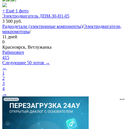
+ Ещё 1 фото
Электродвигатель ДПМ-30-Н1-05
3 500
руб.
Радиодетали (электронные компоненты)
/
Электродвигатели,
микромоторы
/
11 дней
0
Красноярск, Ветлужанка
Рабинович
415
Следующие 50 лотов →
←
1
2
3
4
→
РЕКЛАМА