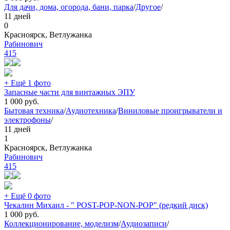
Для дачи, дома, огорода, бани, парка
/
Другое
/
11 дней
0
Красноярск, Ветлужанка
Рабинович
415
+ Ещё 1 фото
Запасные части для винтажных ЭПУ
1 000
руб.
Бытовая техника
/
Аудиотехника
/
Виниловые проигрыватели и
электрофоны
/
11 дней
1
Красноярск, Ветлужанка
Рабинович
415
+ Ещё 0 фото
Чекалин Михаил - " POST-POP-NON-POP" (редкий диск)
1 000
руб.
Коллекционирование, моделизм
/
Аудиозаписи
/