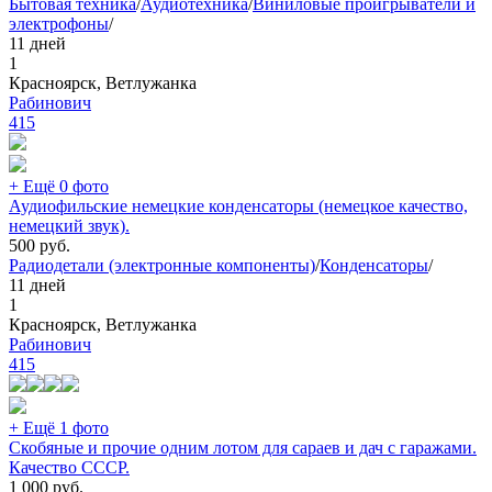
Бытовая техника
/
Аудиотехника
/
Виниловые проигрыватели и
электрофоны
/
11 дней
1
Красноярск, Ветлужанка
Рабинович
415
+ Ещё 0 фото
Аудиофильские немецкие конденсаторы (немецкое качество,
немецкий звук).
500
руб.
Радиодетали (электронные компоненты)
/
Конденсаторы
/
11 дней
1
Красноярск, Ветлужанка
Рабинович
415
+ Ещё 1 фото
Скобяные и прочие одним лотом для сараев и дач с гаражами.
Качество СССР.
1 000
руб.