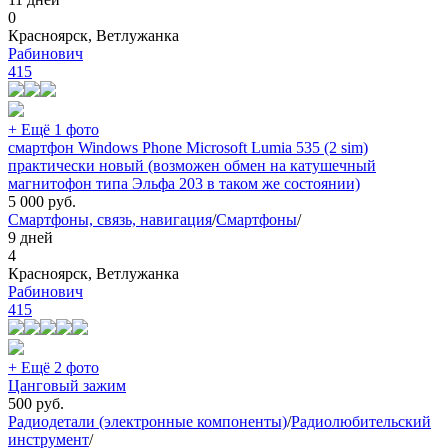
0
Красноярск, Ветлужанка
Рабинович
415
+ Ещё 1 фото
смартфон Windows Phone Microsoft Lumia 535 (2 sim)
практически новый (возможен обмен на катушечный
магнитофон типа Эльфа 203 в таком же состоянии)
5 000
руб.
Смартфоны, связь, навигация
/
Смартфоны
/
9 дней
4
Красноярск, Ветлужанка
Рабинович
415
+ Ещё 2 фото
Цанговый зажим
500
руб.
Радиодетали (электронные компоненты)
/
Радиолюбительский
инструмент
/