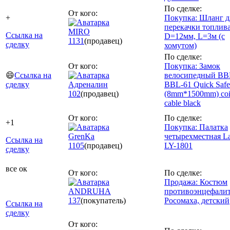
По сделке:
От кого:
+
Покупка: Шланг д
перекачки топлив
MIRO
Ссылка на
D=12мм, L=3м (с
1131
(продавец)
сделку
хомутом)
По сделке:
От кого:
Покупка: Замок
😄
Ссылка на
велосипедный B
сделку
Адреналин
BBL-61 Quick Safe
102
(продавец)
(8mm*1500mm) coi
cable black
От кого:
По сделке:
+1
Покупка: Палатка
GrenKa
четырехместная L
Ссылка на
1105
(продавец)
LY-1801
сделку
все ок
От кого:
По сделке:
Продажа: Костюм
ANDRUHA
противоэнцефали
137
(покупатель)
Росомаха, детский
Ссылка на
сделку
От кого: