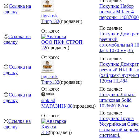
По сделке:
😄
Ссылка на
Покупка: Набор
сделку
посуды Mil-tec 4
tigr-krsk
персоны 14687000
Тигр
132
(продавец)
По сделке:
От кого:
Покупка: Домкрат
🙂
Ссылка на
реечный
сделку
ООО ПКФ СТРОП
автомобильный H
22
(продавец)
Jack 1070 мм,3 т
От кого:
По сделке:
Покупка: Домкрат
😄
Ссылка на
реечный Hi-Lift Ja
сделку
(хайджек) чугун/с
tigr-krsk
120см HL484
Тигр
132
(продавец)
От кого:
По сделке:
Покупка: Лопата
😄
Ссылка на
штыковая Solid
сделку
sibklad
1026667 82см
МАГАЗИН
408
(продавец)
По сделке:
От кого:
Покупка: Груша
🙂
Ссылка на
Уссурийская Саж
сделку
Клякса
с закрытой корнев
318
(продавец)
системой.