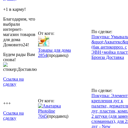
+1 в карму!
Благодарим, что
выбрали
интернет-
По сделке:
От кого:
магазин товаров
Покупка: Умывал
для дома
&quot;Акватекс&q
Домовито24!
(бак антикорроз. с
Товары для дома
ЭВН+мойка пласт
Будем рады Вам
2854
(продавец)
Бронза Доставка
снова!
Ссылка на
сделку
По сделке:
Покупка: Элемент
От кого:
крепления дуг к
+++
палатке, держател
Photoline
дуг, пластик, комп
Ссылка на
7045
(продавец)
2 штуки (для заме
сделку
сломанных), для 2
дуг - New