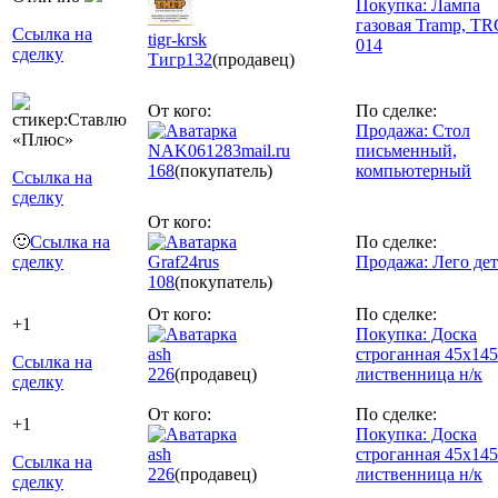
Покупка: Лампа
газовая Tramp, TR
Ссылка на
tigr-krsk
014
сделку
Тигр
132
(продавец)
От кого:
По сделке:
Продажа: Стол
NAK061283mail.ru
письменный,
168
(покупатель)
компьютерный
Ссылка на
сделку
От кого:
🙂
Ссылка на
По сделке:
сделку
Graf24rus
Продажа: Лего де
108
(покупатель)
От кого:
По сделке:
+1
Покупка: Доска
ash
строганная 45х14
Ссылка на
226
(продавец)
лиственница н/к
сделку
От кого:
По сделке:
+1
Покупка: Доска
ash
строганная 45х14
Ссылка на
226
(продавец)
лиственница н/к
сделку