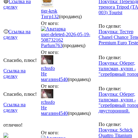
😄
Ссылка на
Покупка: Переход
сделку
тренога Tripod (TA
tigr-krsk
003) Tourist
Тигр
132
(продавец)
От кого:
По сделке:
🙂
Ссылка на
Покупка: Тестер
user-deleted-2026-05-19-
сделку
Chanel Chance Ten
508732162
Premium Euro Teste
Parfum
763
(продавец)
От кого:
По сделке:
Спасибо, плюс!
Покупка: Оберег,
rchssfo
талисман, кулон -
Ссылка на
Не
"серебряный топор
сделку
магазин
4540
(продавец)
От кого:
По сделке:
Спасибо, плюс!
Покупка: Оберег,
талисман, кулон -
rchssfo
Ссылка на
"серебряный топо
Не
сделку
двусторонний.
магазин
4540
(продавец)
По сделке:
отлично!
Покупка: Schick
От кого:
Quattro Titanium