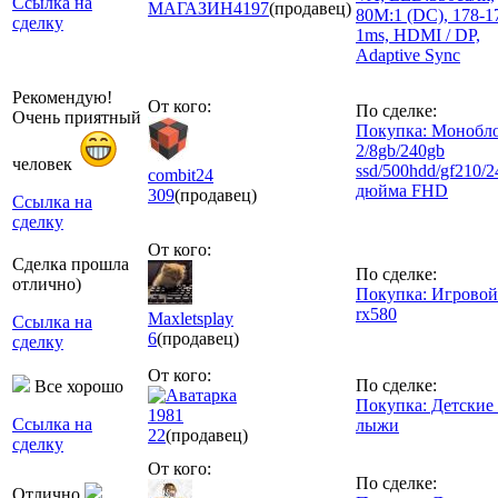
Ссылка на
МАГАЗИН
4197
(продавец)
80M:1 (DC), 178-1
сделку
1ms, HDMI / DP,
Adaptive Sync
Рекомендую!
От кого:
По сделке:
Очень приятный
Покупка: Монобл
2/8gb/240gb
человек
ssd/500hdd/gf210/2
combit24
дюйма FHD
309
(продавец)
Ссылка на
сделку
От кого:
Сделка прошла
По сделке:
отлично)
Покупка: Игровой
rx580
Maxletsplay
Ссылка на
6
(продавец)
сделку
От кого:
По сделке:
Все хорошо
Покупка: Детские 
1981
Ссылка на
лыжи
22
(продавец)
сделку
От кого:
По сделке:
Отлично