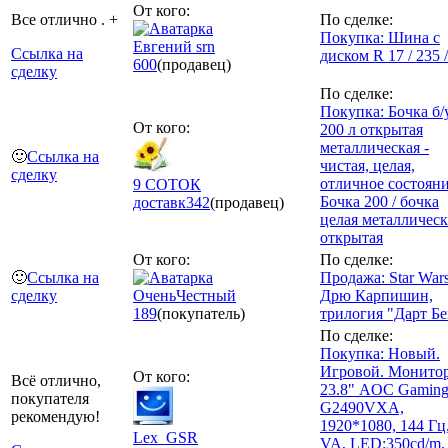
От кого:
Все отлично . +
По сделке:
Покупка: Шина с
Евгений srn
Ссылка на
диском R 17 / 235 /
600
(продавец)
сделку
По сделке:
Покупка: Бочка б/
От кого:
200 л открытая
металлическая -
🙂
Ссылка на
чистая, целая,
сделку
отличное состояни
9 СОТОК
Бочка 200 / бочка
доставк
342
(продавец)
целая металлическ
открытая
От кого:
По сделке:
🙂
Ссылка на
Продажа: Star War
сделку
ОченьЧестный
Дрю Карпишин,
189
(покупатель)
трилогия "Дарт Б
По сделке:
Покупка: Новый.
Игровой. Монитор
От кого:
Всё отлично,
23.8" AOC Gamin
покупателя
G2490VXA,
рекомендую!
1920*1080, 144 Гц
Lex_GSR
VA, LED:350cd/m,