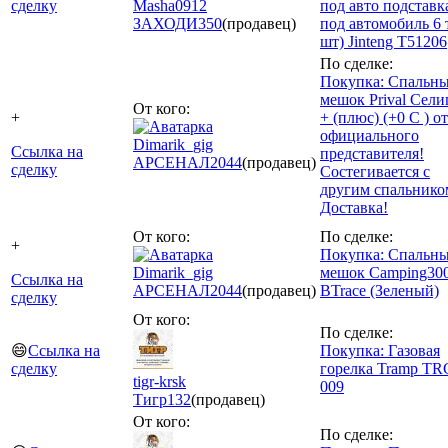
сделку
Masha0912
под авто подставк
ЗАХОДИ
350
(продавец)
под автомобиль 6 т
шт) Jinteng T51206
По сделке:
Покупка: Спальн
мешок Prival Сели
От кого:
+
+ (плюс) (+0 С ) от
официального
Dimarik_gig
Ссылка на
представителя!
АРСЕНАЛ
2044
(продавец)
сделку
Состегивается с
другим спальнико
Доставка!
От кого:
По сделке:
+
Покупка: Спальн
Dimarik_gig
мешок Camping30
Ссылка на
АРСЕНАЛ
2044
(продавец)
BTrace (Зеленый)
сделку
От кого:
По сделке:
😄
Ссылка на
Покупка: Газовая
сделку
горелка Tramp TR
tigr-krsk
009
Тигр
132
(продавец)
От кого:
По сделке: