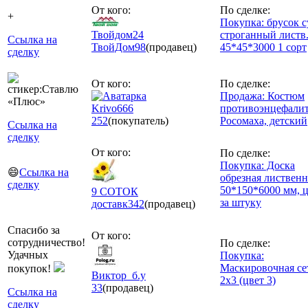
От кого:
По сделке:
+
Покупка: брусок с
Твойдом24
строганный листв
Ссылка на
ТвойДом
98
(продавец)
45*45*3000 1 сорт
сделку
От кого:
По сделке:
Продажа: Костюм
Krivo666
противоэнцефали
252
(покупатель)
Росомаха, детский
Ссылка на
сделку
От кого:
По сделке:
Покупка: Доска
😄
Ссылка на
обрезная листвен
сделку
50*150*6000 мм, 
9 СОТОК
за штуку
доставк
342
(продавец)
Спасибо за
От кого:
сотрудничество!
По сделке:
Удачных
Покупка:
Маскировочная се
покупок!
Виктор_б.у
2х3 (цвет 3)
33
(продавец)
Ссылка на
сделку