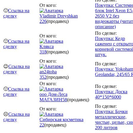
От кого:
Покупка: Систем
🙂
Ссылка на
блок Intel Xeon E5
сделку
Vladimir Dreyshkan
2650 V2 без
226
(продавец)
видеокарты (читат
описание)
По сделке:
От кого:
Покупка: Кедр
🙂
Ссылка на
саженец с открыт
сделку
Клякса
корневой системой
318
(продавец)
штук.
От кого:
По сделке:
😉
Ссылка на
Покупка: Yokoham
сделку
an24toha
Geolandar, 245/65 
352
(продавец)
От кого:
По сделке:
🙂
Ссылка на
Покупка: Доска
сделку
ооо Дом-Леса
40*150*6000
МАГАЗИН
58
(продавец)
По сделке:
От кого:
Покупка: Бочки
☹️
Ссылка на
металлические,
сделку
Сибирская косметика
чистые, целые, си
22
(продавец)
200 литров