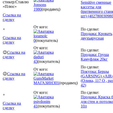
Sensitive сменные
Jonsons
кассеты для
1980
(продавец)
бритвенного станк
Ссылка на
шт) (402780030980
сделку
От кого:
+
По сделке:
Продажа: Кровать
loramolc
Ссылка на
двухъярусная
0
(покупатель)
сделку
От кого:
По сделке:
😉
Ссылка на
Продажа: Груша
сделку
daduri
Камуфляж 20кг
43
(покупатель)
По сделке:
От кого:
Покупка: Берцы
😉
Ссылка на
(GARSING) «AIR
сделку
GunsMarket
(Олива, 117 О , ра
МАГАЗИН
301
(продавец)
42)
От кого:
По сделке:
+
Продажа: Краска б
psivdonim
для стен и потолк
Ссылка на
41
(покупатель)
10л
сделку