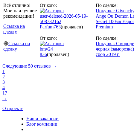
Всё отлично!
От кого:
По сделке:
Мои наилучшие
Покупка: Givench
рекомендации!
user-deleted-2026-05-19-
Ange Ou Demon L
508732162
Secret 100мл Евро
Ссылка на
Parfum
763
(продавец)
Premium
сделку
От кого:
По сделке:
😄
Ссылка на
Покупка: Смород
сделку
bmv24
черная (заморозка)
836
(продавец)
сбор 2019 г.
Следующие 50 отзывов →
1
2
3
4
17
→
О проекте
Наши вакансии
Блог компании