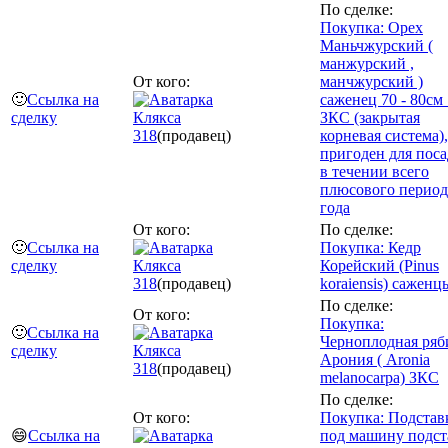
По сделке:
Покупка: Орех
Маньчжурский (
манжурский ,
От кого:
манчжурский )
🙂
Ссылка на
саженец 70 - 80см 
сделку
Клякса
ЗКС (закрытая
318
(продавец)
корневая система),
пригоден для пос
в течении всего
плюсового период
года
От кого:
По сделке:
🙂
Ссылка на
Покупка: Кедр
сделку
Клякса
Корейский (Pinus
318
(продавец)
koraiensis) саженц
По сделке:
От кого:
Покупка:
🙂
Ссылка на
Черноплодная ряб
сделку
Клякса
Арония ( Aronia
318
(продавец)
melanocarpa) ЗКС
По сделке:
От кого:
Покупка: Подстав
😄
Ссылка на
под машину подст